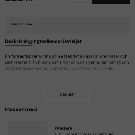
Finns online
Beskrivning
Ingredienser
Detaljer
En fantastisk rengöring som effektivt avlägsnar orenheter och
sminkrester från huden, samtidigt som den ger huden näring och
viktiga ingredienser som omega 3, 6 och 9 och E-vitamin.
Den lyxiga oljan förvandlas till ett mjukt, gräddigt skum som tar
Stäng
bort orenheter och gör huden silkeslen och smidig, utan att göra
Läs mer
den fet.
Produktnummer:
3088754
Passar med
Mádara
SOS Hydra Recharge Cream 50ml