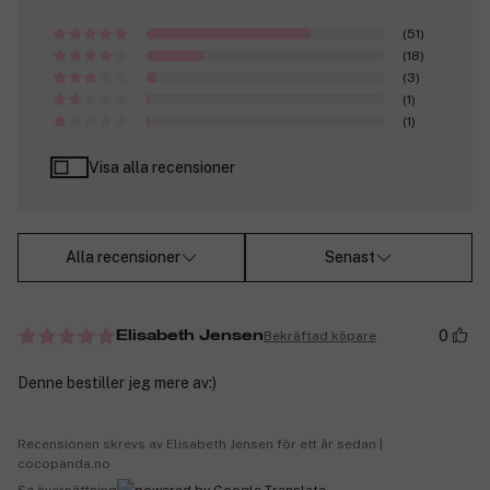
(51)
(18)
(3)
(1)
(1)
Visa alla recensioner
Alla recensioner
Senast
0
Bekräftad köpare
Elisabeth Jensen
Denne bestiller jeg mere av:)
Recensionen skrevs av Elisabeth Jensen för ett år sedan |
cocopanda.no
Se översättning