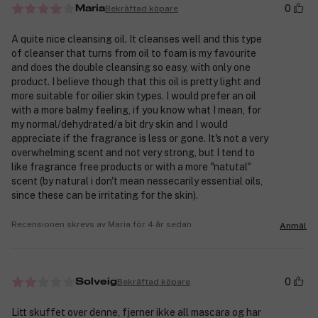
0
Bekräftad köpare
Maria
A quite nice cleansing oil. It cleanses well and this type
of cleanser that turns from oil to foam is my favourite
and does the double cleansing so easy, with only one
product. I believe though that this oil is pretty light and
more suitable for oilier skin types. I would prefer an oil
with a more balmy feeling, if you know what I mean, for
my normal/dehydrated/a bit dry skin and I would
appreciate if the fragrance is less or gone. It's not a very
overwhelming scent and not very strong, but I tend to
like fragrance free products or with a more "natutal"
scent (by natural i don't mean nessecarily essential oils,
since these can be irritating for the skin).
Recensionen skrevs av Maria för 4 år sedan
Anmäl
0
Bekräftad köpare
Solveig
Litt skuffet over denne, fjerner ikke all mascara og har