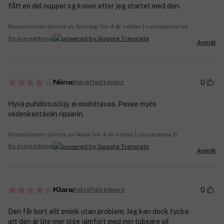
fått en del nupper og kviser etter jeg startet med den.
Recensionen skrevs av Solveig för 4 år sedan | cocopanda.no
Se översättning
Anmäl
0
Bekräftad köpare
Niina
Hyvä puhdistusöljy, ei moitittavaa. Pesee myös
vedenkestävän ripsarin.
Recensionen skrevs av Niina för 4 år sedan | cocopanda.fi
Se översättning
Anmäl
0
Bekräftad köpare
Klara
Den får bort allt smink utan problem. Jag kan dock tycka
att den är lite mer oljig jämfört med min tidigare oil