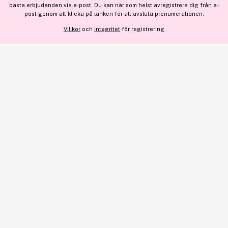
bästa erbjudanden via e-post. Du kan när som helst avregistrera dig från e-
VISA DETALJER
här
.
post genom att klicka på länken för att avsluta prenumerationen.
Villkor
och
integritet
för registrering