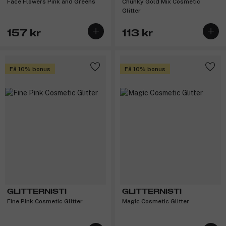
Face Flowers Pink and Greens
Chunky Gold Mix Cosmetic
Glitter
157 kr
113 kr
Få 10% bonus
Få 10% bonus
GLITTERNISTI
GLITTERNISTI
Fine Pink Cosmetic Glitter
Magic Cosmetic Glitter