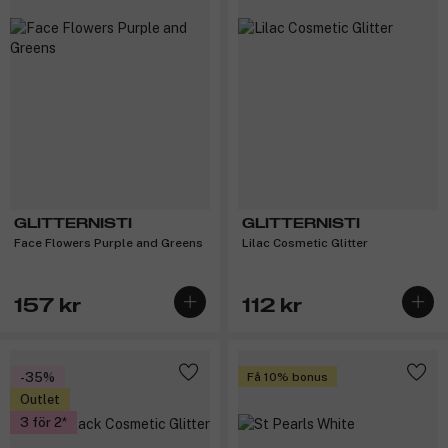
GLITTERNISTI
GLITTERNISTI
Face Flowers Purple and Greens
Lilac Cosmetic Glitter
157 kr
112 kr
-35%
Få 10% bonus
Outlet
3 för 2