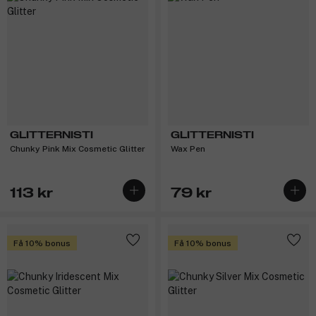
GLITTERNISTI
GLITTERNISTI
Chunky Pink Mix Cosmetic Glitter
Wax Pen
113 kr
79 kr
Få 10% bonus
Få 10% bonus