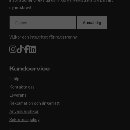
inspirationer direkt till din inkorg? Registrera dig på vårt
nyhetsbrev!
Anmäl dig
E-post
Villkor
och
integritet
för registrering
Kundservice
Hjälp
Kontakta oss
Leverans
Reklamation och ångerrätt
Användarvillkor
Sekretesspolicy