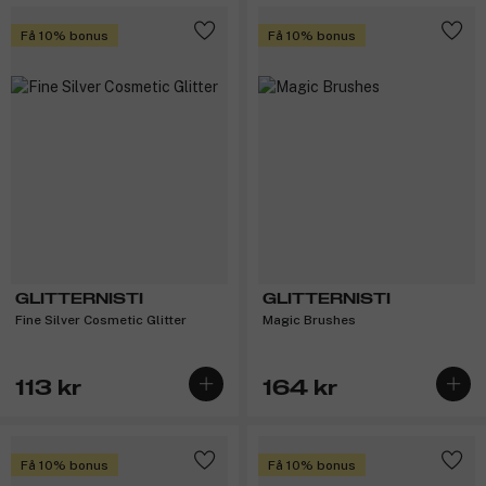
Få 10% bonus
Få 10% bonus
GLITTERNISTI
GLITTERNISTI
Fine Silver Cosmetic Glitter
Magic Brushes
113 kr
164 kr
Få 10% bonus
Få 10% bonus