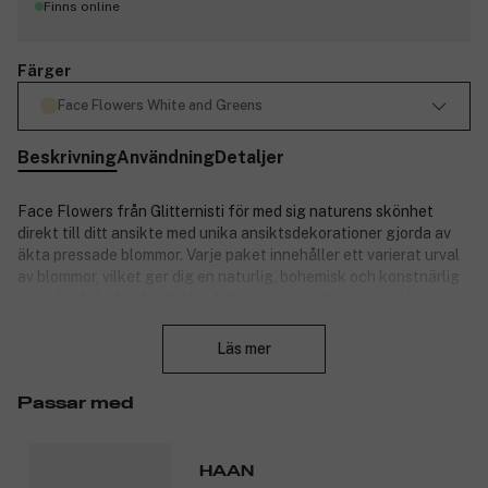
Finns online
Färger
Face Flowers White and Greens
Beskrivning
Användning
Detaljer
Face Flowers från Glitternisti för med sig naturens skönhet
direkt till ditt ansikte med unika ansiktsdekorationer gjorda av
äkta pressade blommor. Varje paket innehåller ett varierat urval
av blommor, vilket ger dig en naturlig, bohemisk och konstnärlig
look. Perfekt för festivaler, fotosessioner eller speciella
Stäng
tillfällen där du vill tillföra en delikat och organisk detalj till din
makeup. Observera att innehållet i varje paket kan variera, då
Läs mer
varje set är unikt.
Passar med
Produktnummer:
3319833
HAAN