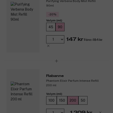
Purifying Verbena Body Mist Refill
90ml
-20%
Volym (ml)
45
90
147 kr
Före: 184 kr
Rabanne
Phantom Elixir Parfum Intense Refill
200 ml
Volym (ml)
100
150
200
50
1 209 kr