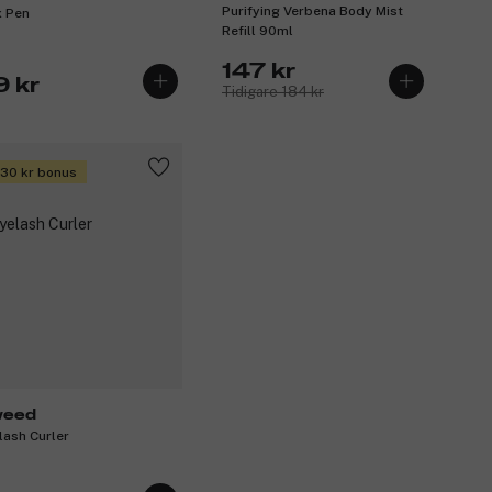
Purifying Verbena Body Mist
 Pen
Refill 90ml
147 kr
9 kr
Tidigare 184 kr
 30 kr bonus
eed
lash Curler