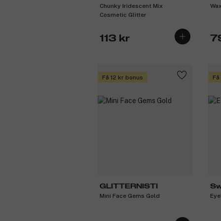
Chunky Iridescent Mix
Wax
Cosmetic Glitter
113 kr
7
Få 12 kr bonus
Få
GLITTERNISTI
Sw
Mini Face Gems Gold
Eye