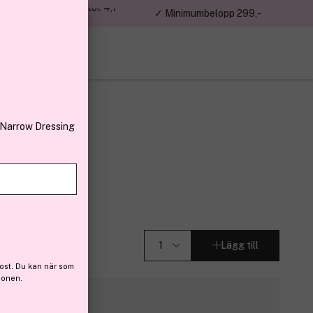
jon kunder – Trustpilot 4,7
✓ Minimumbelopp 299,-
av 5
 Narrow Dressing
I
Lägg till
ost. Du kan när som
ionen.