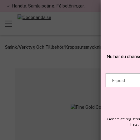
✓ Handla. Samla poäng. Få belöningar.
✓ Betala med fa
Smink
/
Verktyg Och Tillbehör
/
Kroppsutsmyckning
Nu har du chans
E-post
Genom att registre
helst