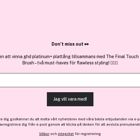
✓ Över 1,5 mil
ktura
✓ Trygg E-handel
Sök bland 25.381 produkter..
Don’t miss out 👀
en att vinna ghd platinum+ plattång tillsammans med The Final Touch
Brush – två must-haves för flawless styling! 💇‍♀️✨
Få 12 kr bonus
GLITTERNIST
Fine Gold Cosmetic Glitter
Jag vill vara med!
113 kr
ra dig godkänner du att motta vårt nyhetsbrev med våra bästa erbjudanden via e-p
 avregistrera dig från e-post genom att klicka på länken för att avsluta prenumerat
Finns online
Villkor
och
integritet
för registrering