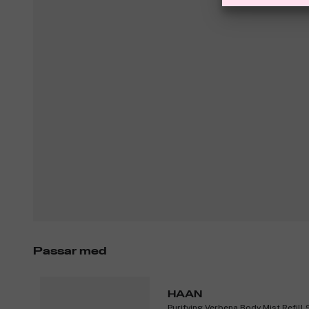
Passar med
HAAN
Purifying Verbena Body Mist Refill