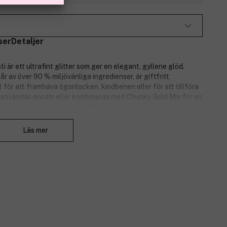
ser
Detaljer
ti är ett ultrafint glitter som ger en elegant, gyllene glöd.
r av över 90 % miljövänliga ingredienser, är giftfritt,
 för att framhäva ögonlocken, kindbenen eller för att tillföra
Kan användas ensam eller kombineras med Chunky Gold Mix för en
ardagslooks och festliga tillfällen.
Stäng
Läs mer