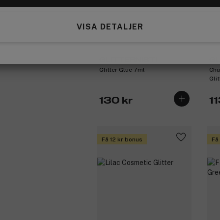
VISA DETALJER
GLITTERNISTI
GL
Glitter Glue 7ml
Chu
Glit
130 kr
11
Få 12 kr bonus
Få