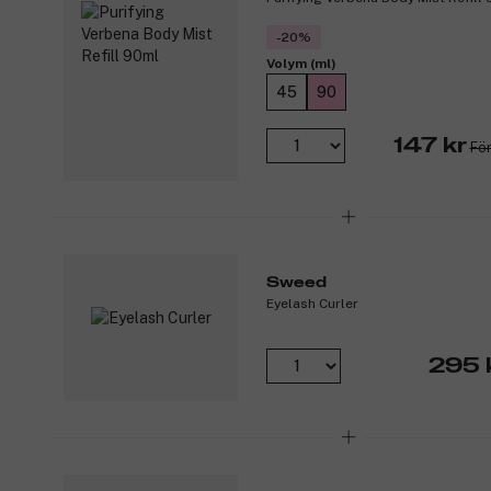
-20%
Volym (ml)
45
90
147 kr
För
Sweed
Eyelash Curler
295 