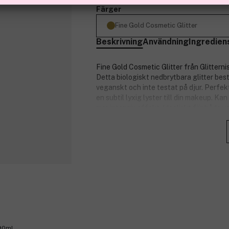
Färger
Fine Gold Cosmetic Glitter
Beskrivning
Användning
Ingredien
Fine Gold Cosmetic Glitter från Glitternis
Detta biologiskt nedbrytbara glitter bestå
veganskt och inte testat på djur. Perfekt
en subtil lyxig lyster till din makeup. 
mer intensiv effekt. Idealiskt för både v
Produktnummer:
3319826
 90ml