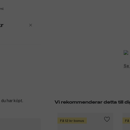
0ml
r
Se 
 du har köpt.
Vi rekommenderar detta till di
Få 12 kr bonus
Få