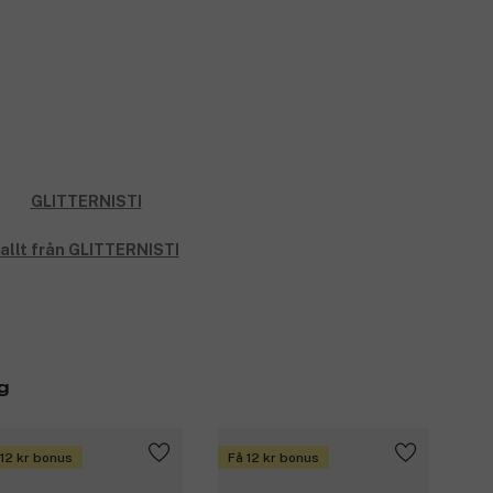
allt från GLITTERNISTI
g
 12 kr bonus
Få 12 kr bonus