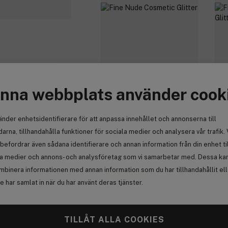
nna webbplats använder cook
GLITTERNISTI
GL
Fine Nude Cosmetic Glitter
Fin
änder enhetsidentifierare för att anpassa innehållet och annonserna till
arna, tillhandahålla funktioner för sociala medier och analysera vår trafik. 
113 kr
11
befordrar även sådana identifierare och annan information från din enhet ti
la medier och annons- och analysföretag som vi samarbetar med. Dessa kan 
mbinera informationen med annan information som du har tillhandahållit el
Få 13 kr bonus
Få
 har samlat in när du har använt deras tjänster.
TILLÅT ALLA COOKIES