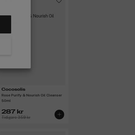
-20%
Cocosolis
Rose Purify & Nourish Oil Cleanser
50ml
287 kr
Tidigare 359 kr