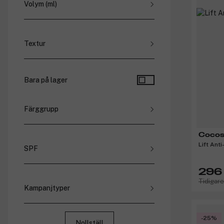
Volym (ml)
Textur
Spray (
1
)
Kräm (
2
)
Bara på lager
Flytande (
1
)
Färggrupp
Cocos
Lift Ant
SPF
296 
Tidigar
Kampanjtyper
Rabatterade priser
Paketpriser
-25%
Nollställ