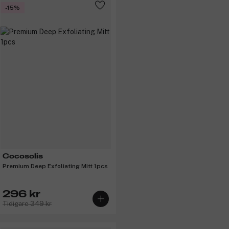
-15%
Cocosolis
Premium Deep Exfoliating Mitt 1pcs
296 kr
Tidigare 349 kr