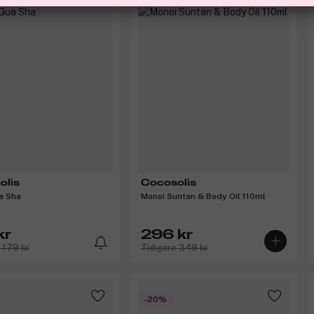
olis
Cocosolis
a Sha
Monoi Suntan & Body Oil 110ml
kr
296 kr
 179 kr
Tidigare 349 kr
-20%