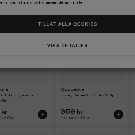
-20%
 har samlat in när du har använt deras tjänster.
TILLÅT ALLA COOKIES
VISA DETALJER
olis
Cocosolis
ler-Effect Hyaluron
Luxury Coffee Scrub Box 280g
 50ml
 kr
359 kr
e 599 kr
Tidigare 449 kr