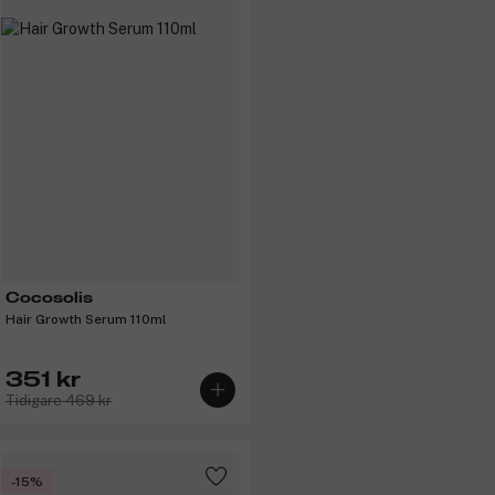
Cocosolis
Hair Growth Serum 110ml
351 kr
Tidigare 469 kr
-15%