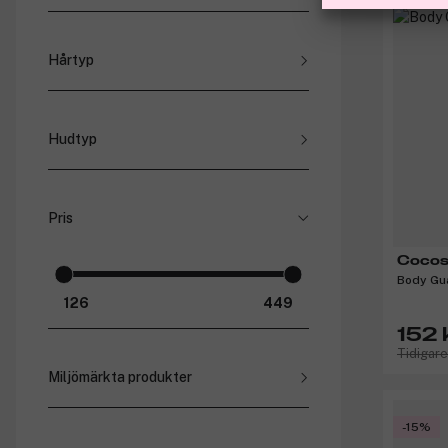
Hudvård (
26
)
Hårtyp
Hårvård (
7
)
Blont och blekt hår (
4
)
Hälsa & välbefinnande (
1
)
Färgat och behandlat hår (
4
)
Hudtyp
Fint och tunt hår (
4
)
Grått hår (
4
)
Fet hud (
16
)
Moget hår (
4
)
Kombinationshud (
16
)
Normalt hår (
4
)
Pris
Mogen hud (
16
)
Tjockt och frissigt hår (
4
)
Normal hud (
16
)
Torrt hår (
4
)
Cocos
Känslig hud (
16
)
Body Gu
Torr hud (
16
)
152 
Tidigare
Miljömärkta produkter
Vegansk (
2
)
-15%