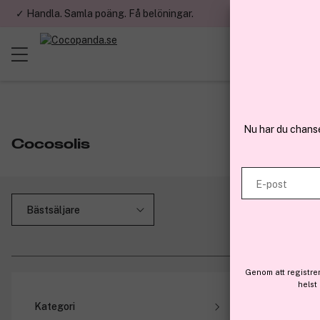
✓ Handla. Samla poäng. Få belöningar.
✓ Betala med fa
Nu har du chans
Cocosolis
E-post
Genom att registre
helst
Tillfäll
Kategori