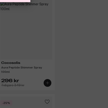
Cocosolis
Aura Peptide Shimmer Spray
100ml
296 kr
Tidigare 349 kr
-25%