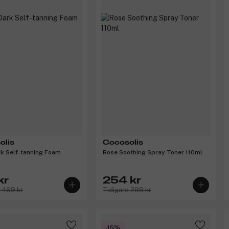
olis
Cocosolis
rk Self-tanning Foam
Rose Soothing Spray Toner 110ml
kr
254 kr
e 469 kr
Tidigare 299 kr
-15%