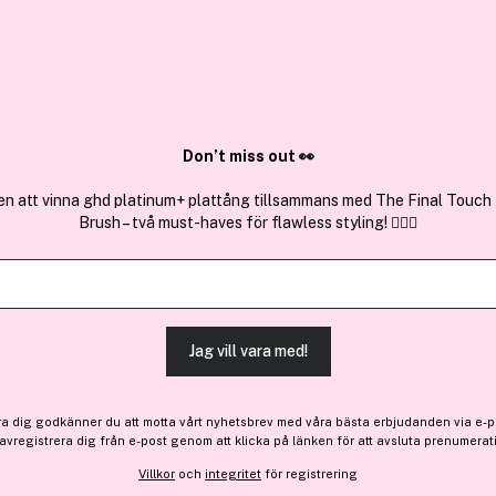
✓ Över 1,5 mil
ktura
✓ Trygg E-handel
Sök bland 25.330 produkter..
Don’t miss out 👀
en att vinna ghd platinum+ plattång tillsammans med The Final Touch
Brush – två must-haves för flawless styling! 💇‍♀️✨
Jag vill vara med!
ra dig godkänner du att motta vårt nyhetsbrev med våra bästa erbjudanden via e-p
 avregistrera dig från e-post genom att klicka på länken för att avsluta prenumerat
-15%
igt slut
Villkor
och
integritet
för registrering