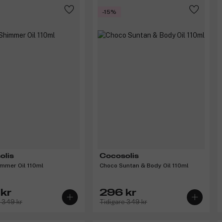
-15%
olis
Cocosolis
mmer Oil 110ml
Choco Suntan & Body Oil 110ml
kr
296 kr
e 349 kr
Tidigare 349 kr