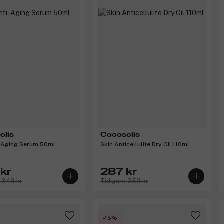
olis
Cocosolis
i-Aging Serum 50ml
Skin Anticellulite Dry Oil 110ml
kr
287 kr
e 349 kr
Tidigare 359 kr
-15%