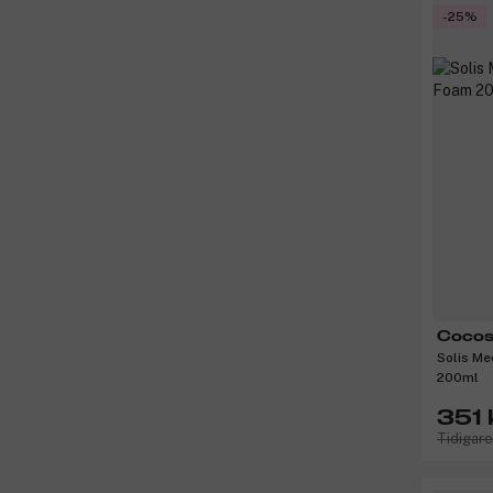
-25%
Cocos
Solis Me
200ml
351 
Tidigar