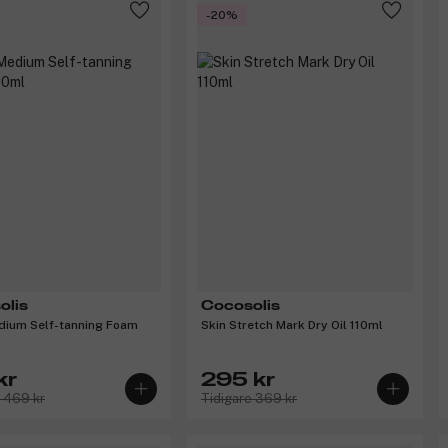
-20%
olis
Cocosolis
dium Self-tanning Foam
Skin Stretch Mark Dry Oil 110ml
kr
295 kr
e 469 kr
Tidigare 369 kr