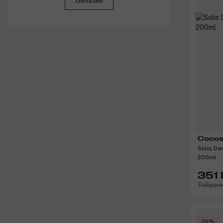
Medlemspriser
Bonus
Cocos
Solis Da
200ml
351 
Tidigar
-15%