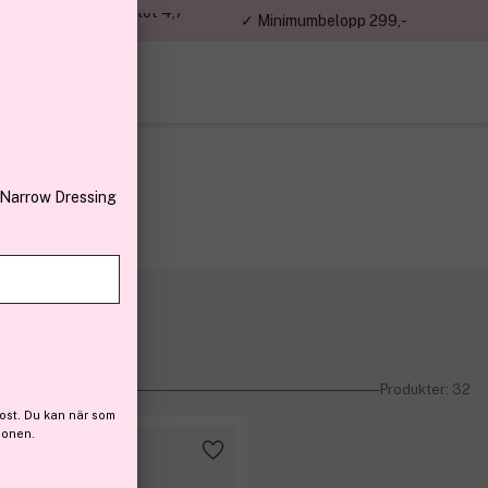
jon kunder – Trustpilot 4,7
✓ Minimumbelopp 299,-
av 5
 Narrow Dressing
Produkter: 32
ost. Du kan när som
ionen.
-15%