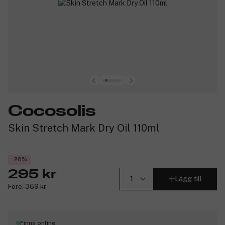
Cocosolis
Skin Stretch Mark Dry Oil 110ml
-20%
295 kr
Lägg till
Före: 369 kr
Finns online