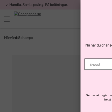
✓ Handla. Samla poäng. Få belöningar.
✓ Betala med fa
Hårvård
/
Schampo
Nu har du chans
E-post
Genom att registre
helst