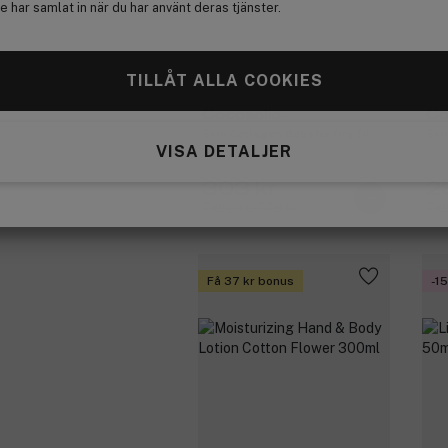
 har samlat in när du har använt deras tjänster.
TILLÅT ALLA COOKIES
Cocosolis
Co
Skin Collagen Booster Dry Oil
Ski
VISA DETALJER
110ml
303 kr
2
Tidigare 379 kr
Tid
Få 37 kr bonus
-1