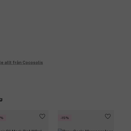
e allt från Cocosolis
g
5%
-15%