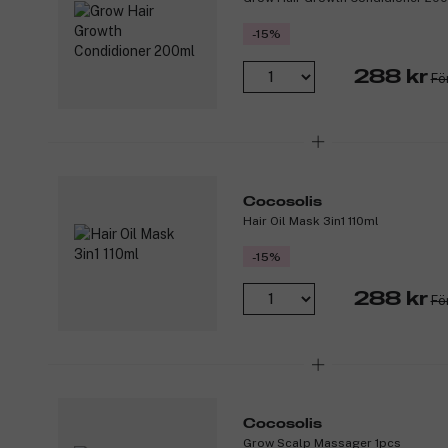
-15%
288 kr
Fö
Cocosolis
Hair Oil Mask 3in1 110ml
-15%
288 kr
Fö
Cocosolis
Grow Scalp Massager 1pcs