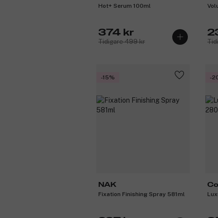
Hot+ Serum 100ml
Vol
374 kr
2
Tidigare 499 kr
Tid
-15%
-2
NAK
Co
Fixation Finishing Spray 581ml
Lux