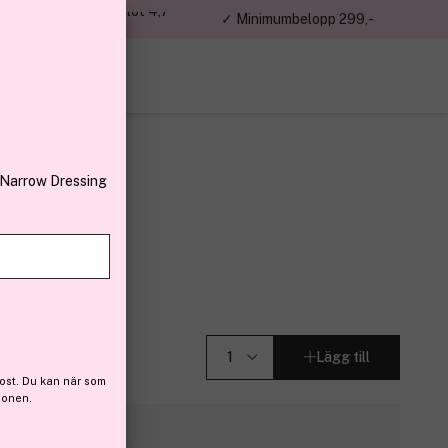
jon kunder – Trustpilot 4,7
✓ Minimumbelopp 299,-
av 5
 Narrow Dressing
o 250ml
Lägg till
ost. Du kan när som
ionen.