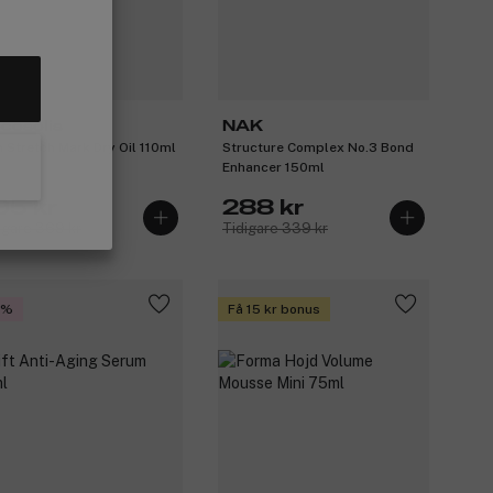
cosolis
NAK
n Stretch Mark Dry Oil 110ml
Structure Complex No.3 Bond
Enhancer 150ml
95 kr
288 kr
igare 369 kr
Tidigare 339 kr
5%
Få 15 kr bonus