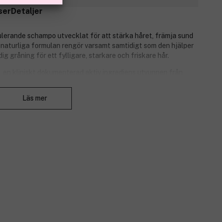
ser
Detaljer
erande schampo utvecklat för att stärka håret, främja sund
 naturliga formulan rengör varsamt samtidigt som den hjälper
dig gråning för ett fylligare, starkare och friskare hår.
n kliniskt dokumenterad aktiv ingrediens utvunnen från
årsäckarna och stimulera kollagenproduktionen. Schampot
Stäng
okosnötsextrakt, nypon och styvmorsviol som vårdar hårbotten,
Läs mer
, mjukhet och volym. Den friska och fruktiga doften ger en
ätt.
rsäckarna.
digt grått hår.
d KERASCALP™.
aturliga oljor.