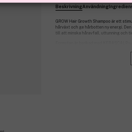
Beskrivning
Användning
Ingredien
GROW Hair Growth Shampoo är ett stimul
hårväxt och ge hårbotten ny energi. Den
till att minska håravfall, uttunning och ti
Formulan är berikad med KERASCALP™, e
amlafrukt som hjälper till att stärka h
innehåller även panthenol, arganolja, k
tillför fukt och förbättrar hårets glans
behaglig hårvårdsupplevelse vid varje tv
Fördelar:
Stimulerar hårväxt och stärker hå
Minskar håravfall, uttunning och ti
Ökar kollagenproduktionen me
Rengör på djupet utan att ta bort n
Ger volym, glans och mjukhet.
Passar alla hårtyper.
Frisk och upplyftande fruktdoft.
0ml
Produktnummer:
3358516