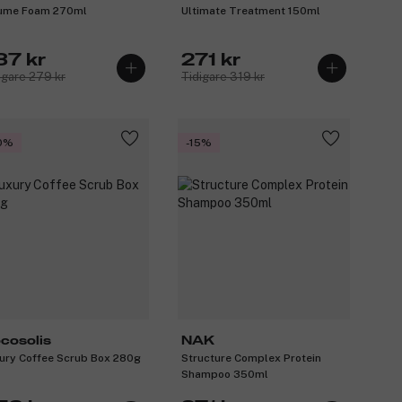
ume Foam 270ml
Ultimate Treatment 150ml
37 kr
271 kr
igare 279 kr
Tidigare 319 kr
0%
-15%
cosolis
NAK
ury Coffee Scrub Box 280g
Structure Complex Protein
Shampoo 350ml