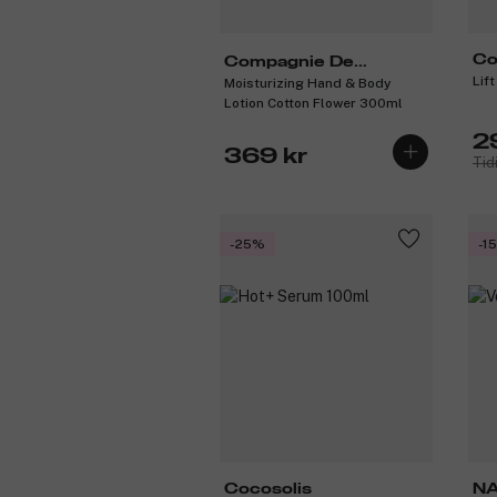
Co
Compagnie De
Lif
Moisturizing Hand & Body
Provence
Lotion Cotton Flower 300ml
2
369 kr
Tid
-25%
-1
Cocosolis
N