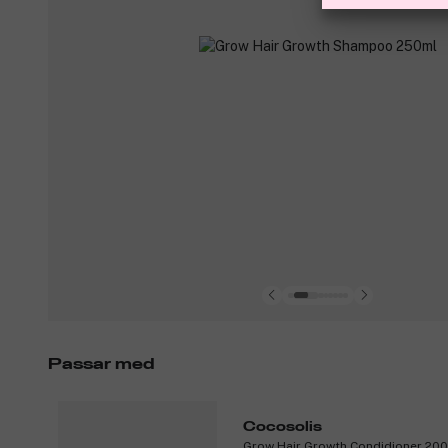
Passar med
Cocosolis
Grow Hair Growth Condidioner 20