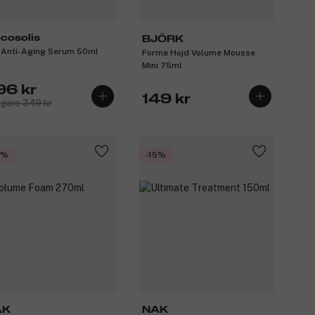
cosolis
BJÖRK
t Anti-Aging Serum 50ml
Forma Hojd Volume Mousse
Mini 75ml
96 kr
149 kr
igare 349 kr
5%
-15%
AK
NAK