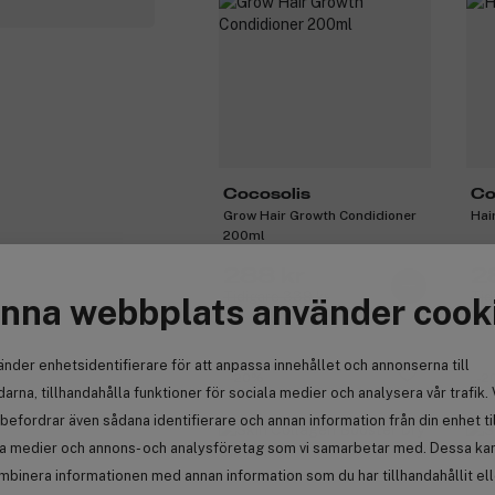
Cocosolis
Co
Grow Hair Growth Condidioner
Hai
200ml
288 kr
2
Tidigare 339 kr
Tid
nna webbplats använder cook
änder enhetsidentifierare för att anpassa innehållet och annonserna till
-20%
-2
arna, tillhandahålla funktioner för sociala medier och analysera vår trafik. 
befordrar även sådana identifierare och annan information från din enhet ti
la medier och annons- och analysföretag som vi samarbetar med. Dessa kan 
mbinera informationen med annan information som du har tillhandahållit el