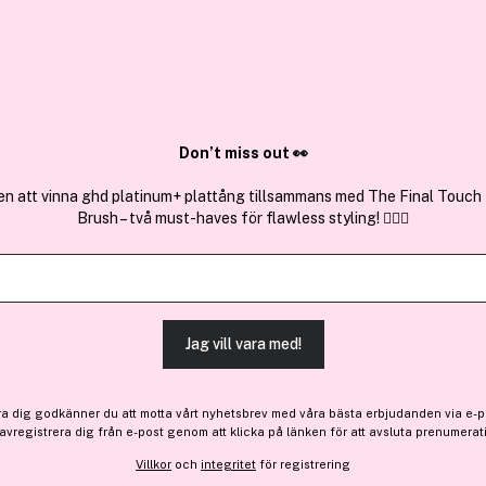
✓ Över 1,5 mil
ktura
✓ Trygg E-handel
Sök bland 25.230 produkter..
Don’t miss out 👀
en att vinna ghd platinum+ plattång tillsammans med The Final Touch
Brush – två must-haves för flawless styling! 💇‍♀️✨
Cocosolis
Grow Hair Growth Shampo
Jag vill vara med!
-15%
288 kr
Före: 339 kr
ra dig godkänner du att motta vårt nyhetsbrev med våra bästa erbjudanden via e-p
 avregistrera dig från e-post genom att klicka på länken för att avsluta prenumerat
Villkor
och
integritet
för registrering
Finns online