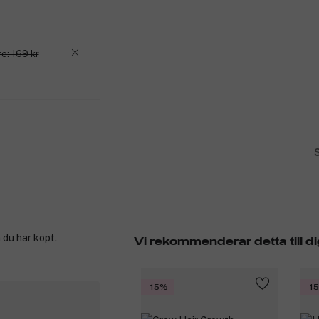
e: 169 kr
S
 du har köpt.
Vi rekommenderar detta till di
-15%
-1