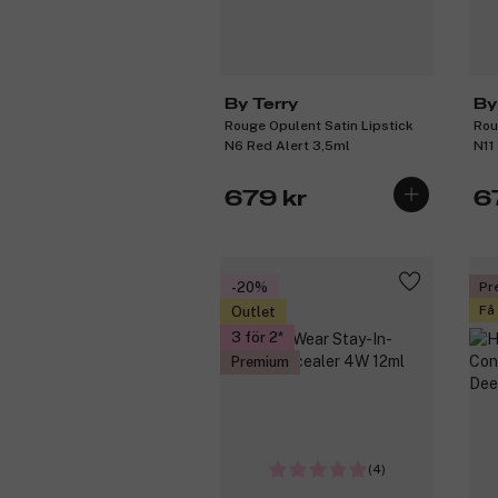
By Terry
By
Rouge Opulent Satin Lipstick
Rou
N6 Red Alert 3,5ml
N11
679 kr
6
-20%
Pr
Få
Outlet
3 för 2
Premium
(4)