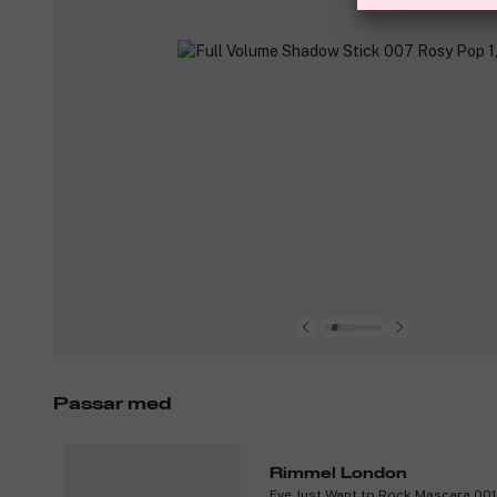
Passar med
Rimmel London
Eye Just Want to Rock Mascara 00