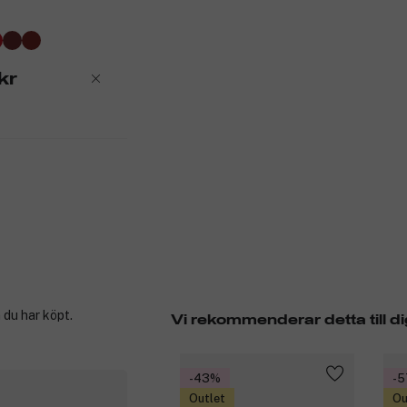
kr
 du har köpt.
Vi rekommenderar detta till di
-43%
-
Outlet
Ou