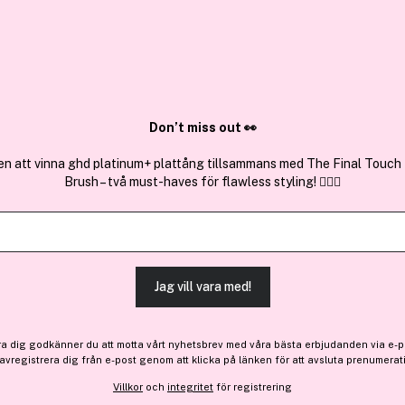
✓ Över 1,5 mil
ktura
✓ Trygg E-handel
Sök bland 25.211 produkter..
Don’t miss out 👀
en att vinna ghd platinum+ plattång tillsammans med The Final Touch
Brush – två must-haves för flawless styling! 💇‍♀️✨
Outlet
3 för 2
Rimmel Londo
Full Volume Shadow Stick 
Jag vill vara med!
-32%
63 kr
ra dig godkänner du att motta vårt nyhetsbrev med våra bästa erbjudanden via e-p
Före: 94 kr
 avregistrera dig från e-post genom att klicka på länken för att avsluta prenumerat
Villkor
och
integritet
för registrering