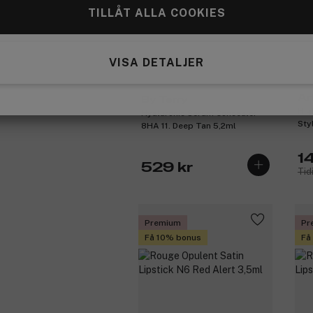
TILLÅT ALLA COOKIES
VISA DETALJER
Ar
By Terry
Hig
Hyaluronic Serum Concealer
Sty
8HA 11. Deep Tan 5,2ml
1
529 kr
Tid
Premium
Pr
Få 10% bonus
Få