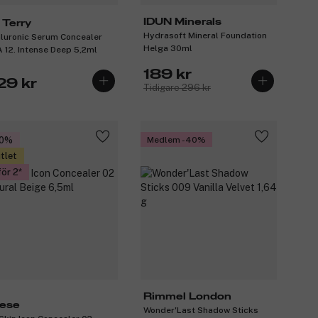
IDUN Minerals
 Terry
Hydrasoft Mineral Foundation
luronic Serum Concealer
Helga 30ml
 12. Intense Deep 5,2ml
189 kr
29 kr
Tidigare 296 kr
40%
Medlem -40%
tlet
för 2
Rimmel London
ese
Wonder'Last Shadow Sticks