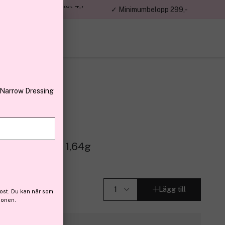
jon kunder – Trustpilot 4,7
✓ Minimumbelopp 299,-
av 5
 Narrow Dressing
n
007 Rosy Pop 1,64g
Lägg till
ost. Du kan när som
ionen.