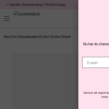
✓ Handla. Samla poäng. Få belöningar.
✓ Betala med fa
Rea Och Erbjudanden
/
Outlet
/
Outlet Smink
Nu har du chans
E-post
Genom att registre
helst