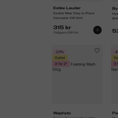
Estée Lauder
By
Double Wear Stay-In-Place
Hya
Concealer 4W 12ml
8HA
315 kr
5
Tidigare 394 kr
-23%
-
Outlet
Ou
3 för 2
3 
Waphyto
Pa