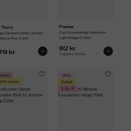
Paese
 Terry
Clair Illuminating Concealer
ge Opulent Satin Lipstick
Light Beige 01 6ml
 Spicy Kiss 3,5ml
92 kr
79 kr
Tidigare 192 kr
emium
-36%
 10% bonus
Outlet
3 för 2