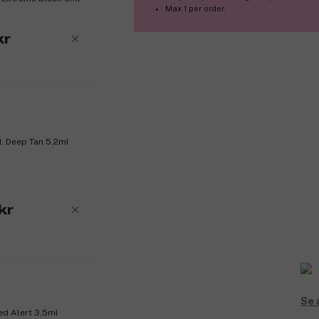
Max 1 per order.
kr
. Deep Tan 5,2ml
kr
Se 
ed Alert 3,5ml