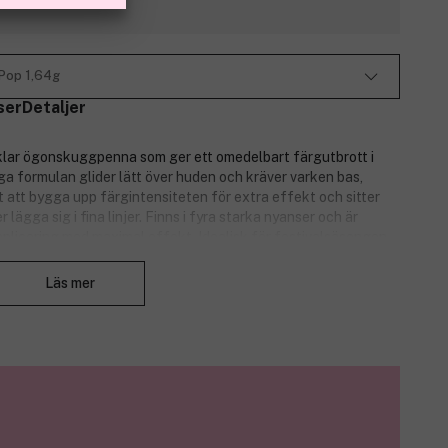
 Pop 1,64g
ser
Detaljer
lklar ögonskuggpenna som ger ett omedelbart färgutbrott i
a formulan glider lätt över huden och kräver varken bas,
t att bygga upp färgintensiteten för extra effekt och sitter
 lägga sig i fina linjer. Finns i fyra starka nyanser och är
 applicering med maximal effekt. Idealisk för festivalsäsongen
Stäng
nmakeup med hög färgimpact.
Läs mer