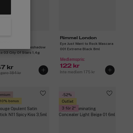
Rimmel London
tdeco
Eye Just Want to Rock Mascara
h Performance Eyeshadow
001 Extreme Black 8ml
lo 03 City Of Stars 1,4g
Medlemspris:
122 kr
47 kr
Inte medlem 175 kr
igare 184 kr
emium
-52%
 10% bonus
Outlet
3 för 2