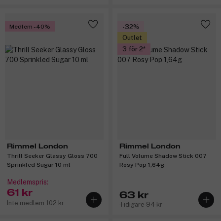
Medlem -40%
-32%
Outlet
3 för 2
Rimmel London
Rimmel London
Thrill Seeker Glassy Gloss 700
Full Volume Shadow Stick 007
Sprinkled Sugar 10 ml
Rosy Pop 1,64g
Medlemspris:
61 kr
63 kr
Inte medlem 102 kr
Tidigare 94 kr