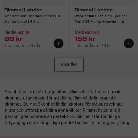
Rimmel London
Rimmel London
Wonder'Last Shadow Sticks 012
Wonder'Ink Precision Eyeliner
Mango Lassi 1,64 g
Pen 005 Honey Heaven 1 ml
Medlemspris:
Medlemspris:
88 kr
156 kr
Inte medlem 147 kr
Inte medlem 174 kr
Visa fler
Skönhet är inte på ett ögonkast. Rimmel står för autentisk
skönhet, utan rädsla för att döma. Rimmel definierar inte
skönhet. Du gör. Skönhet är din lekplats för självuttryck att
njuta och utforska på dina egna villkor. Rimmel hyllar alltid
personlighet snarare än perfektion. Rimmel står för rikliga,
tillgängliga och mångsidiga produkter som lyfter dig, varje dag.