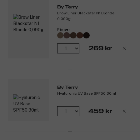
att kompromissa med prestandan.
By Terry
Unik teknologi
Brow Liner Blackstar N1 Blonde
Den banbrytande formulan drivs av en exklusiv blandning av
0,090g
hudförbättrande ingredienser:
Färger
Ruby Radiance Complex: Exfolierar varsamt för en
jämnare, klarare finish.
50-Peptide Complex: Ökar kollagenproduktionen, fyller ut
269 kr
och jämnar ut läpparna, vilket resulterar i minskade fina
linjer och ett ungdomligt utseende.
Hallonfröextrakt: Ger långvarig återfuktning, förbättrar
hudbarriären och kapslar in fukt för mjuka, smidiga läppar.
Goji Berry Complex: Korrigerar hyperpigmentering och
åldersfläckar samtidigt som den fyller ut läpparna,
By Terry
förbättrar deras naturliga volym och smidighet.
Hyaluronic UV Base SPF50 30ml
Resultat:
459 kr
Ger en lyxig färgeffekt med en krämig sammetsfinish.
Läpparna upplevs jämnare, fylligare och återfuktade i 24
timmar*, med synliga förbättringar i textur och mjukhet
över tid. Rouge Opulent ger långvarig effekt samtidigt
som den vårdar och skyddar dina läppar.