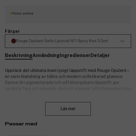
Finns online
Färger
Rouge Opulent Satin Lipstick N11 Spicy Kiss 3,5ml
Beskrivning
Användning
Ingredienser
Detaljer
Upptäck det ultimata inom lyxigt läppstift med Rouge Opulent –
en sann blandning av tidlös och modern sofistikerad glamour.
Denna rikt pigmenterade och påfyllningsbara läppstift ger
varaktig färg och närande vård i ett elegant, påfyllningsbart etui
av hög kvalitet.
Stäng
Denna rikt pigmenterade läppstift glider smidigt över dina läppar
och ger en krämig, heltäckande finish som håller sig snygg hela
Läs mer
dagen med en formula som inte flyter ut eller smetar. Den är
hållbar i 8 timmar och ger 24 timmars återfuktning*.
Passar med
Rouge Opulent kommer i ett slankt, påfyllningsbart hylsa och
erbjuder ett hållbart tillvägagångssätt för lyxig skönhet utan