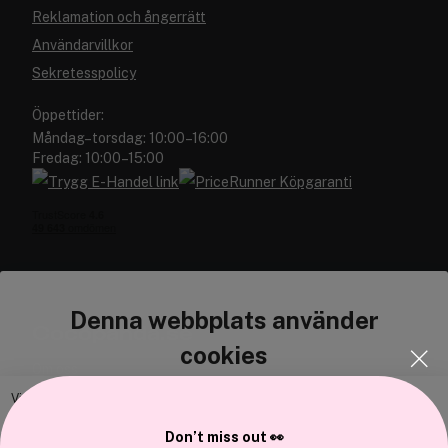
Reklamation och ångerrätt
Användarvillkor
Sekretesspolicy
Öppettider:
Måndag–torsdag: 10:00–16:00
Fredag: 10:00–15:00
Denna webbplats använder
Cocopanda.se
cookies
Om oss
Bli medlem
Vi använder enhetsidentifierare för att anpassa innehållet och
annonserna till användarna, tillhandahålla funktioner för sociala medier
Samarbeta med oss
Don’t miss out 👀