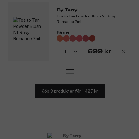
*Effektivitetstest på 11 personer.
By Terry
Tea to Tan Powder Blush N1 Rosy
Produktnummer:
3327109
Romance 7ml
Färger
699 kr
Köp 3 produkter för 1 427 kr