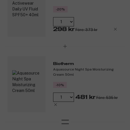
-20%
298 kr
Före: 373 kr
Biotherm
Aquasource Night Spa Moisturizing
Cream 50ml
-10%
481 kr
Före: 535 kr