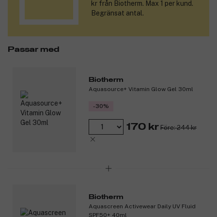
hud.
kr från Biotherm. Max 1 per kund.
Begränsat antal.
Aquasource Vitamin Glow Gel är utvecklad i enlighet med
Biotherms Blue Commitments och består av 91 % ingredienser av
naturligt ursprung.
Passar med
Produktnummer:
3326412
Biotherm
Aquasource+ Vitamin Glow Gel 30ml
-30%
170 kr
Före: 244 kr
Biotherm
Aquascreen Activewear Daily UV Fluid
SPF50+ 40ml