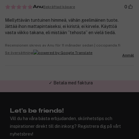
0
Bekräftad köpare
Anu
Miellyttävän tuntuinen himmeä, vähän geelimäinen tuote.
Jättää ihon mattapintaiseksi, ei kiristä, ei kirvele. Käyttöä
vasta viikko takana, eli mistään ”tehosta” en vielä tiedä.
Recensionen skrevs av Anu för 11 månader sedan | cocopanda.fi
Se översättning
Anmäl
✓ Trygg E-handel
Let's be friends!
Vill du ha våra bästa erbjudanden, skönhetstips och
inspirationer direkt till din inkorg? Registrera dig på vårt
nyhetsbrev!