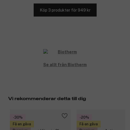
Köp 3 produkter för 949 kr
Se allt från Biotherm
Vi rekommenderar detta till dig
-30%
-20%
Få en gåva
Få en gåva