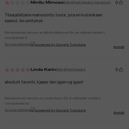
0
Bekräftad köpare (varuprov)
Minttu Mimosa
Tilaajalahjana mainostettu tuote, jota en kuitenkaan
saanut. Iso pettymys.
Recensionen skrevs av Minttu Mimosa för en månad sedan |
cocopanda.fi
Se översättning
Anmäl
0
Bekräftad köpare
Linda Karin
absolutt favoritt, kjøper den igjen og igjen!
Recensionen skrevs av Linda Karin för 6 månader sedan |
cocopanda.no
Se översättning
Anmäl