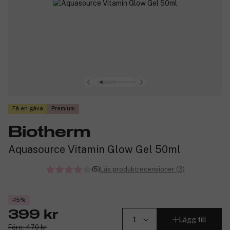
Få en gåva
Premium
Biotherm
Aquasource Vitamin Glow Gel 50ml
(5)
Läs produktrecensioner (3)
-15%
399 kr
Lägg till
Före: 470 kr