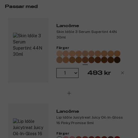
För en soft-blurred matt finish.
Passar med
Känns bekväm och återfuktande på läpparna.
Med en precis och användarvänlig läppstiftstopp.
Lancôme
Produktnummer:
3326249
Skin Idôle 3 Serum Supertint 44N
30ml
Färger
493 kr
Lancôme
Lip Idôle Juicytreat Juicy Oil-In-Gloss
16 Pinky Promise 9ml
Färger