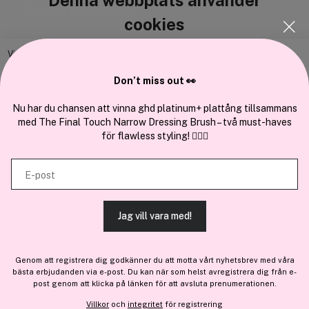
Cocopanda.se
cookies
Om oss
Bli medlem
Vi använder enhetsidentifierare för att anpassa innehållet och
annonserna till användarna, tillhandahålla funktioner för sociala medier
Samarbeta med oss
Don’t miss out 👀
och analysera vår trafik. Vi vidarebefordrar även sådana identifierare
och annan information från din enhet till de sociala medier och annons-
Nu har du chansen att vinna ghd platinum+ plattång tillsammans
med The Final Touch Narrow Dressing Brush – två must-haves
och analysföretag som vi samarbetar med. Dessa kan i sin tur
för flawless styling! 💇‍♀️✨
kombinera informationen med annan information som du har
En del av
Brandsdal Group AS
tillhandahållit eller som de har samlat in när du har använt deras
E-post
tjänster.
För personlig vägledning om professionella hårprodukter, klicka
här
.
Jag vill vara med!
TILLÅT ALLA COOKIES
Genom att registrera dig godkänner du att motta vårt nyhetsbrev med våra
bästa erbjudanden via e-post. Du kan när som helst avregistrera dig från e-
VISA DETALJER
post genom att klicka på länken för att avsluta prenumerationen.
Villkor
och
integritet
för registrering