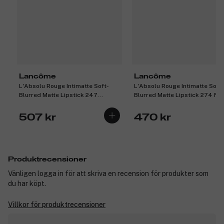
Lancôme
Lancôme
L'Absolu Rouge Intimatte Soft-
L'Absolu Rouge Intimatte Soft-
Blurred Matte Lipstick 247
Blurred Matte Lipstick 274 Fr
Unretouched Nude 3,4g
Tea 3,4g
507 kr
470 kr
Produktrecensioner
Vänligen logga in för att skriva en recension för produkter som
du har köpt.
Villkor för produktrecensioner