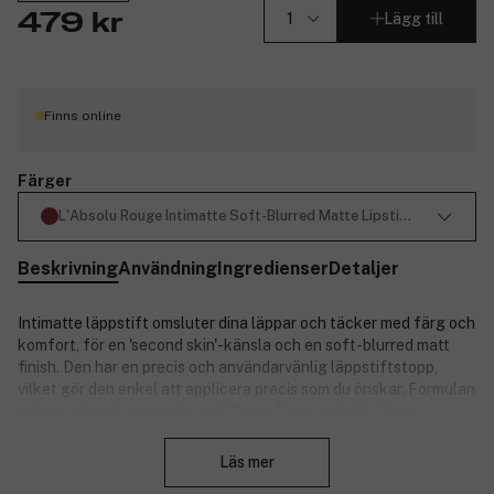
Lägg till
479 kr
Finns online
Färger
L'Absolu Rouge Intimatte Soft-Blurred Matte Lipstick 289 French
Beskrivning
Användning
Ingredienser
Detaljer
Intimatte läppstift omsluter dina läppar och täcker med färg och
komfort, för en 'second skin'-känsla och en soft-blurred matt
finish. Den har en precis och användarvänlig läppstiftstopp,
vilket gör den enkel att applicera precis som du önskar. Formulan
är berikad med ceramider och Grand Rose-extrakt för en
Stäng
vårdande känsla, återfuktning och komfort till läpparna. Etuiet
är matt och lyxigt med ingraverad Lancôme-logotyp.
Läs mer
Egenskaper