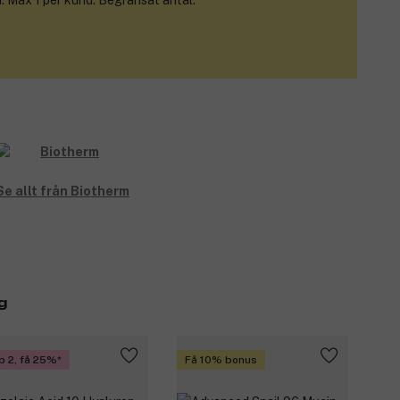
. Max 1 per kund. Begränsat antal.
Se allt från Biotherm
g
p 2, få 25%
Få 10% bonus