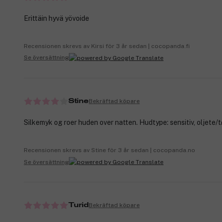
Erittäin hyvä yövoide
Recensionen skrevs av Kirsi för 3 år sedan | cocopanda.fi
Se översättning
Bekräftad köpare
Stine
Silkemyk og roer huden over natten. Hudtype: sensitiv, oljete/tø
Recensionen skrevs av Stine för 3 år sedan | cocopanda.no
Se översättning
Bekräftad köpare
Turid