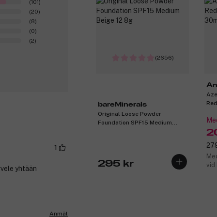
(101)
(20)
(8)
(0)
(2)
(2656)
An
Aze
Red
bareMinerals
Original Loose Powder
Med
Foundation SPF15 Medium
Beige 12 8g
2
279
1
Med
295 kr
vid
irvele yhtään
Anmäl