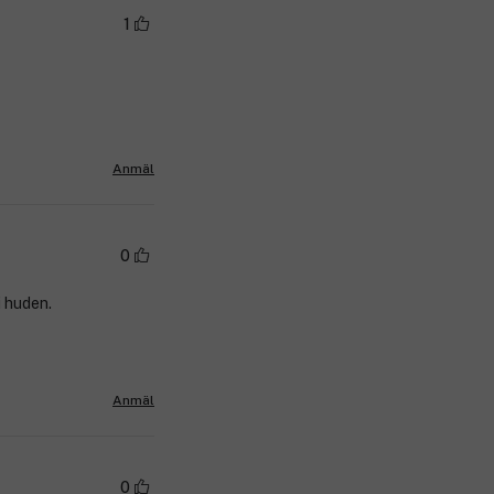
1
Anmäl
0
i huden.
Anmäl
0