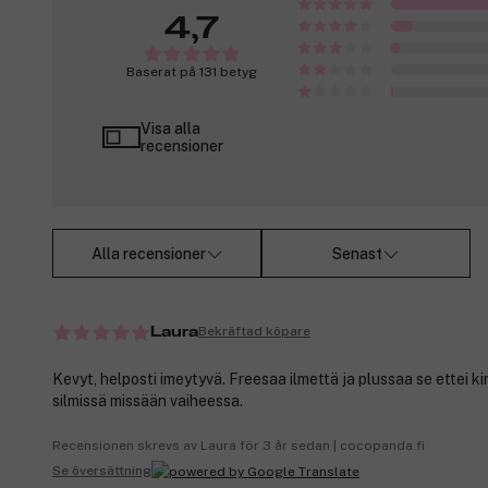
4,7
Baserat på 131 betyg
Visa alla
recensioner
Alla recensioner
Senast
Bekräftad köpare
Laura
Kevyt, helposti imeytyvä. Freesaa ilmettä ja plussaa se ettei k
silmissä missään vaiheessa.
Recensionen skrevs av Laura för 3 år sedan | cocopanda.fi
Se översättning