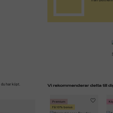
från Biotherm
 du har köpt.
Vi rekommenderar detta till di
Premium
Kö
Få 10% bonus