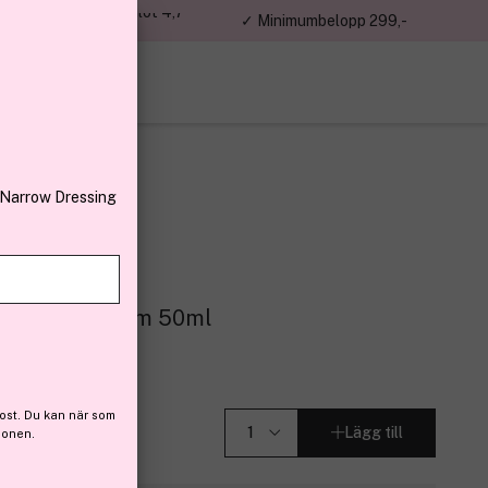
jon kunder – Trustpilot 4,7
✓ Minimumbelopp 299,-
av 5
 Narrow Dressing
turizing Cream 50ml
 (92)
ost. Du kan när som
Lägg till
ionen.