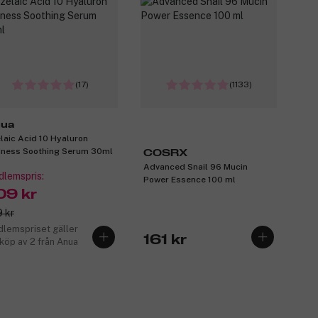
(17)
(1133)
ua
laic Acid 10 Hyaluron
ness Soothing Serum 30ml
COSRX
Advanced Snail 96 Mucin
lemspris:
Power Essence 100 ml
09 kr
 kr
lemspriset gäller
161 kr
 köp av 2 från Anua