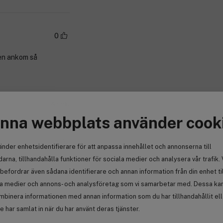
0
den ankom så
o
Anmäl
nna webbplats använder cook
0
änder enhetsidentifierare för att anpassa innehållet och annonserna till
arna, tillhandahålla funktioner för sociala medier och analysera vår trafik. 
ten
befordrar även sådana identifierare och annan information från din enhet ti
la medier och annons- och analysföretag som vi samarbetar med. Dessa kan 
mbinera informationen med annan information som du har tillhandahållit el
Anmäl
 har samlat in när du har använt deras tjänster.