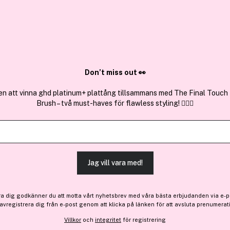
✓ Över 1,5 mil
ktura
✓ Trygg E-handel
Sök bland 25.266 produkter..
Don’t miss out 👀
en att vinna ghd platinum+ plattång tillsammans med The Final Touch
Brush – två must-haves för flawless styling! 💇‍♀️✨
Få en gåva
Premium
Biotherm
Aquasource Night Spa Mois
(131)
Läs produktrecensioner
Jag vill vara med!
-10%
ra dig godkänner du att motta vårt nyhetsbrev med våra bästa erbjudanden via e-p
481 kr
 avregistrera dig från e-post genom att klicka på länken för att avsluta prenumerat
Före: 535 kr
Villkor
och
integritet
för registrering