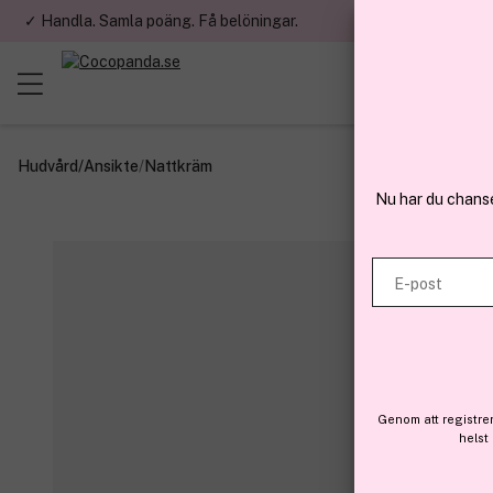
✓ Handla. Samla poäng. Få belöningar.
✓ Betala med fa
Hudvård
/
Ansikte
/
Nattkräm
Nu har du chans
E-post
Genom att registre
helst