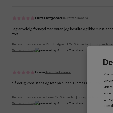
Bekräftad köpare
Britt Hofgaard
Jeg er veldig fornøyd med varen jeg bestilte og ikke minst at 
fort!
Recensionen skrevs av Britt Hofgaard för 3 år sedan | cocopanda.n
Se översättning
De
Bekräftad köpare
Lone
Vi anv
använd
Så deilig konsistens og lett på huden. Git masse fukt over nat
vidare
socia
Recensionen skrevs av Lone för 3 år sedan | cocopanda.no
tur ko
Se översättning
som de