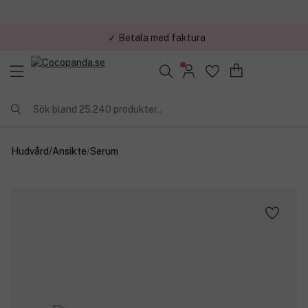
✓ Betala med faktura
✓ Trygg E-handel
Sök bland 25.240 produkter..
Hudvård
/
Ansikte
/
Serum