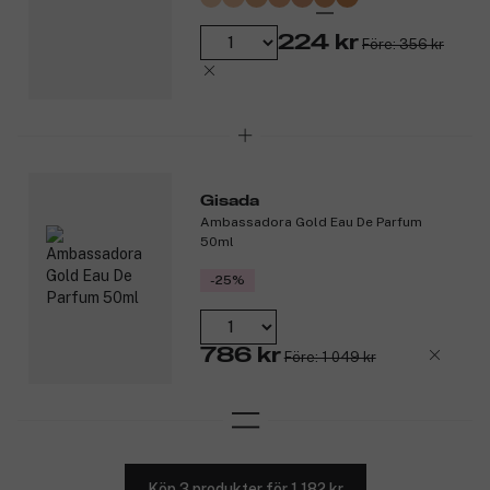
224 kr
Före: 356 kr
Gisada
Ambassadora Gold Eau De Parfum
50ml
-25%
786 kr
Före: 1 049 kr
Köp 3 produkter för 1 182 kr