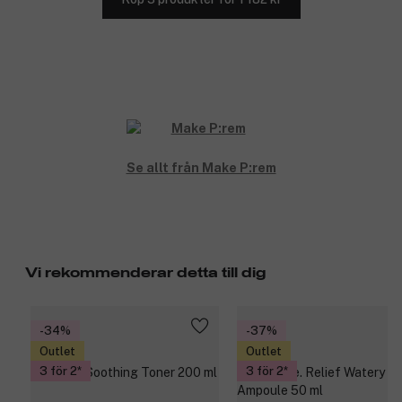
Se allt från Make P:rem
Vi rekommenderar detta till dig
-34%
-37%
Outlet
Outlet
3 för 2
3 för 2