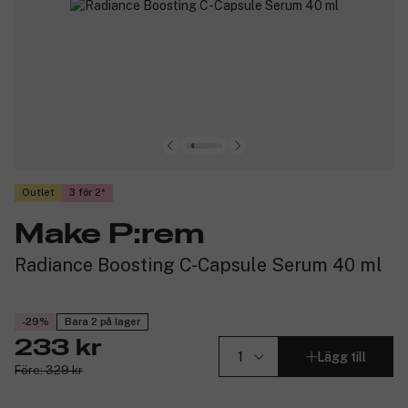
Outlet
3 för 2
Make P:rem
Radiance Boosting C-Capsule Serum 40 ml
-29%
Bara 2 på lager
233 kr
Lägg till
Före: 329 kr