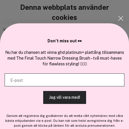
Denna webbplats använder
Cocopanda.se
cookies
Om oss
Bli medlem
Vi använder enhetsidentifierare för att anpassa innehållet och
annonserna till användarna, tillhandahålla funktioner för sociala medier
Samarbeta med oss
Don’t miss out 👀
och analysera vår trafik. Vi vidarebefordrar även sådana identifierare
och annan information från din enhet till de sociala medier och annons-
Nu har du chansen att vinna ghd platinum+ plattång tillsammans
med The Final Touch Narrow Dressing Brush – två must-haves
och analysföretag som vi samarbetar med. Dessa kan i sin tur
för flawless styling! 💇‍♀️✨
kombinera informationen med annan information som du har
En del av
Brandsdal Group AS
tillhandahållit eller som de har samlat in när du har använt deras
E-post
tjänster.
För personlig vägledning om professionella hårprodukter, klicka
här
.
Jag vill vara med!
TILLÅT ALLA COOKIES
Genom att registrera dig godkänner du att motta vårt nyhetsbrev med våra
bästa erbjudanden via e-post. Du kan när som helst avregistrera dig från e-
VISA DETALJER
post genom att klicka på länken för att avsluta prenumerationen.