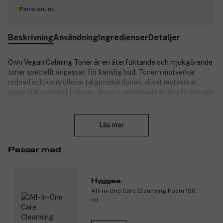
Finns online
Beskrivning
Användning
Ingredienser
Detaljer
Own Vegan Calming Toner är en återfuktande och mjukgörande
toner speciellt anpassat för känslig hud. Tonern motverkar
rodnad och kontrollerar talgproduktionen, vilket motverkar
glans i till exempel t-zonen. Dessutom motverkar den förstorade
porer och jämnar ut hudtonen tack vare pagodträdextrakt.
Stäng
Nyckelingredienser:
Läs mer
Syrorna BHA och LHA exfolierar skonsamt utan att
irritera.
Passar med
Sju sorters hyaluronsyra hjälper till med långvarig och djup
återfuktning.
Hyggee
Passar alla hudtyper. Perfekt för normal till fet hy samt för
All-In-One Care Cleansing Foam 150
känslig hud. Dessutom är tonern helt vegansk.
ml
Produktnummer:
3304701