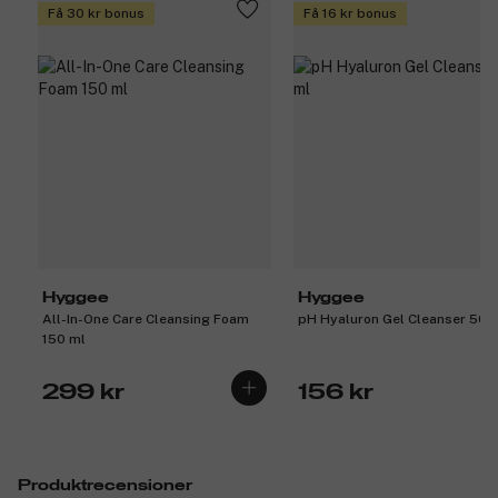
Få 30 kr bonus
Få 16 kr bonus
Hyggee
Hyggee
All-In-One Care Cleansing Foam
pH Hyaluron Gel Cleanser 50 
150 ml
299 kr
156 kr
Produktrecensioner