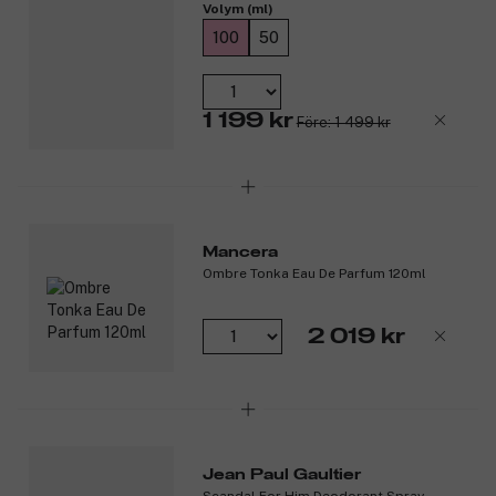
Volym (ml)
Parfum som balanserar det djärva med det raffinerade.
100
50
Doftnoter:
Toppnoter: Plommon och päron.
Hjärtnoter: Gardenia och tuberos.
1 199 kr
Före: 1 499 kr
Basnoter: Vanilj och sandelträ.
Produktnummer:
3357495
Mancera
Ombre Tonka Eau De Parfum 120ml
2 019 kr
Jean Paul Gaultier