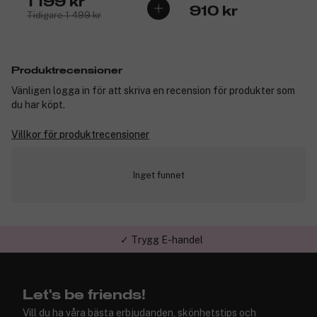
1 199 kr
910 kr
Tidigare 1 499 kr
Produktrecensioner
Vänligen logga in för att skriva en recension för produkter som
du har köpt.
Villkor för produktrecensioner
Inget funnet
✓ Trygg E-handel
Let's be friends!
Vill du ha våra bästa erbjudanden, skönhetstips och