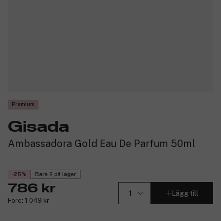
Premium
Gisada
Ambassadora Gold Eau De Parfum 50ml
-25%
Bara 2 på lager
786 kr
Lägg till
Före: 1 049 kr