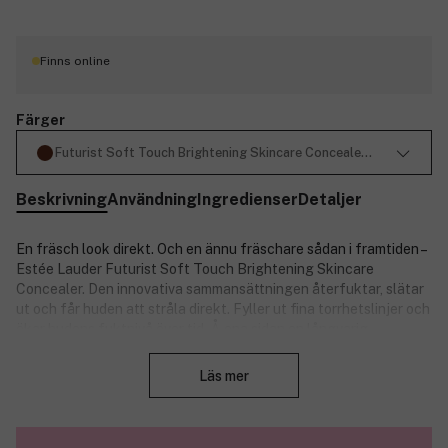
Finns online
Färger
Futurist Soft Touch Brightening Skincare Concealer 6N Extra De
Beskrivning
Användning
Ingredienser
Detaljer
En fräsch look direkt. Och en ännu fräschare sådan i framtiden –
Estée Lauder Futurist Soft Touch Brightening Skincare
Concealer. Den innovativa sammansättningen återfuktar, slätar
ut och får huden att stråla direkt. Fyller ut fina torrhetslinjer och
ökar hudens fuktnivå över tid. Å ena sidan en långvarig,
Stäng
uppljusande concealer med medelhög till hög täckning – å den
andra kraftfull hudvård.
Läs mer
Efter en vecka: märkbart ökad lyster och fukt.
Efter fyra veckor: fina linjer och mörka ringar har
reducerats. Huden under ögonen har blivit fastare.