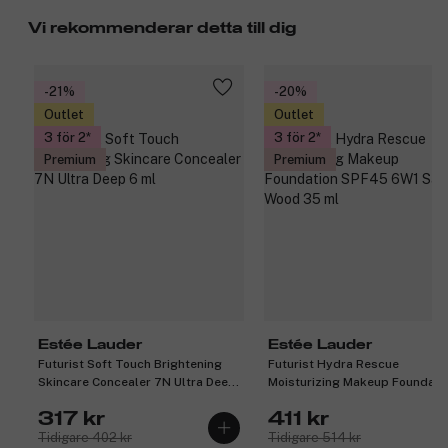
Vi rekommenderar detta till dig
-21%
-20%
Outlet
Outlet
3 för 2
3 för 2
Premium
Premium
Estée Lauder
Estée Lauder
Futurist Soft Touch Brightening
Futurist Hydra Rescue
Skincare Concealer 7N Ultra Deep
Moisturizing Makeup Foundati
6 ml
SPF45 6W1 Sandal Wood 35 m
317 kr
411 kr
Tidigare 402 kr
Tidigare 514 kr