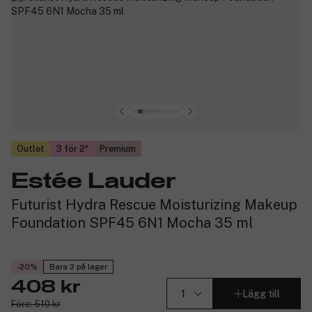
Outlet
3 för 2
Premium
Estée Lauder
Futurist Hydra Rescue Moisturizing Makeup
Foundation SPF45 6N1 Mocha 35 ml
-20%
Bara 3 på lager
408 kr
Lägg till
Före: 510 kr