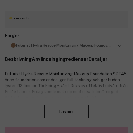
Finns online
Färger
Futurist Hydra Rescue Moisturizing Makeup Foundation SPF45 6
Beskrivning
Användning
Ingredienser
Detaljer
Futurist Hydra Rescue Moisturizing Makeup Foundation SPF45
är en foundation som andas, ger full täckning och ger huden
lyster i 12 timmar. Täckning + vård: Drivs av effektiv hudvård från
Estée Lauder. Fuktgivande makeup med tillsatt IonCharged
Water, Probiotic Technology och chiafröextrakt.
Stäng
Kliniska tester visar:
Läs mer
Lindrar synlig rodnad och irritation.
Skyddar mot föroreningar med antioxidanter.
fuktar huden omedelbart och under hela dagen.