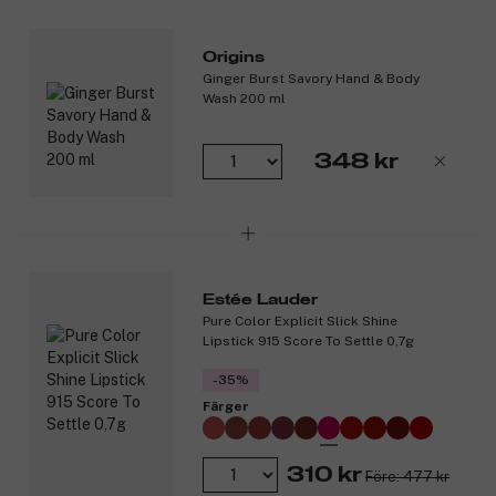
Origins
Ginger Burst Savory Hand & Body
Wash 200 ml
348 kr
Estée Lauder
Pure Color Explicit Slick Shine
Lipstick 915 Score To Settle 0,7g
-35%
Färger
310 kr
Före: 477 kr