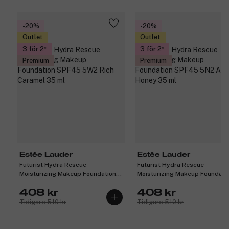
-20%
-20%
Outlet
Outlet
3 för 2
3 för 2
Premium
Premium
Estée Lauder
Estée Lauder
Futurist Hydra Rescue
Futurist Hydra Rescue
Moisturizing Makeup Foundation
Moisturizing Makeup Foundati
SPF45 5W2 Rich Caramel 35 ml
SPF45 5N2 Amber Honey 35 
408 kr
408 kr
Tidigare 510 kr
Tidigare 510 kr