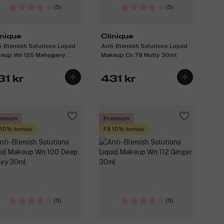
(5)
(5)
inique
Clinique
i-Blemish Solutions Liquid
Anti-Blemish Solutions Liquid
eup Wn 125 Mahogany
Makeup Cn 78 Nutty 30ml
ml
31 kr
431 kr
emium
Premium
 10% bonus
Få 10% bonus
(5)
(5)