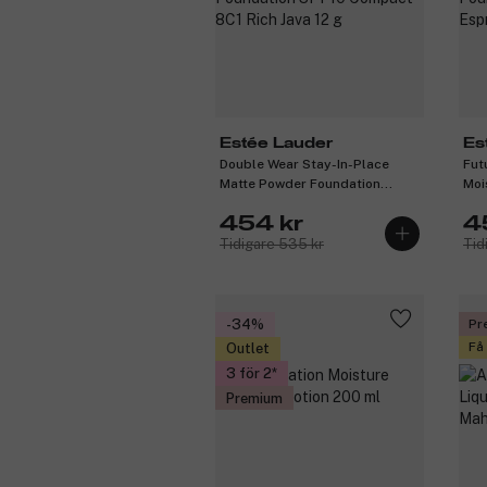
Estée Lauder
Es
Double Wear Stay-In-Place
Fut
Matte Powder Foundation
Moi
SPF10 Compact 8C1 Rich Java
Fou
454 kr
4
12 g
Esp
Tidigare 535 kr
Tid
-34%
Pr
Få
Outlet
3 för 2
Premium