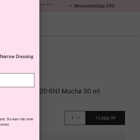
jon kunder – Trustpilot 4,7
✓ Minimumbelopp 299,-
av 5
 Narrow Dressing
Foundation SPF20 6N1 Mocha 30 ml
Lägg till
ost. Du kan när som
ionen.