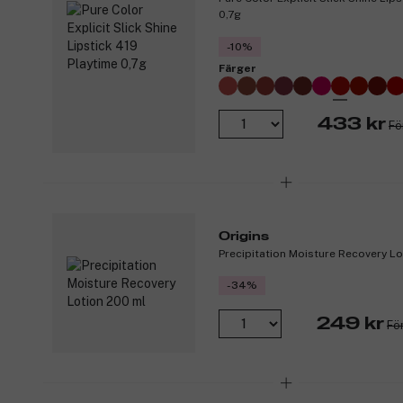
0,7g
-10%
Färger
433 kr
Fö
Origins
Precipitation Moisture Recovery L
-34%
249 kr
Fö