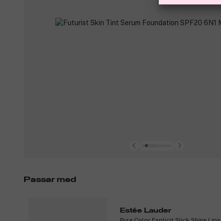
Passar med
Estée Lauder
Pure Color Explicit Slick Shine Lip