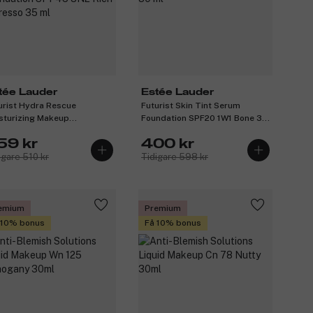
tée Lauder
Estée Lauder
urist Hydra Rescue
Futurist Skin Tint Serum
sturizing Makeup
Foundation SPF20 1W1 Bone 30
ndation SPF45 8N2 Rich
ml
59 kr
400 kr
resso 35 ml
igare 510 kr
Tidigare 598 kr
emium
Premium
 10% bonus
Få 10% bonus