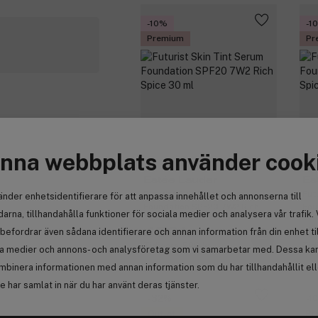
-10%
-1
Premium
Pr
nna webbplats använder cook
Estée Lauder
Es
Futurist Skin Tint Serum
Fut
änder enhetsidentifierare för att anpassa innehållet och annonserna till
Foundation SPF20 7W2 Rich
Fou
arna, tillhandahålla funktioner för sociala medier och analysera vår trafik. 
Spice 30 ml
San
458 kr
4
befordrar även sådana identifierare och annan information från din enhet ti
Tidigare 509 kr
Tid
la medier och annons- och analysföretag som vi samarbetar med. Dessa kan 
mbinera informationen med annan information som du har tillhandahållit el
 har samlat in när du har använt deras tjänster.
-32%
-1
Pr
Outlet