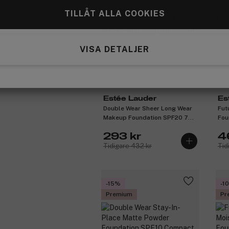
3 för 2
TILLÅT ALLA COOKIES
Premium
VISA DETALJER
Estée Lauder
Es
Double Wear Sheer Long Wear
Fut
Makeup Foundation SPF20 7W1
Fou
Deep Spice 30 ml
30 
293 kr
4
Tidigare 432 kr
Tid
-15%
-1
Premium
Pr