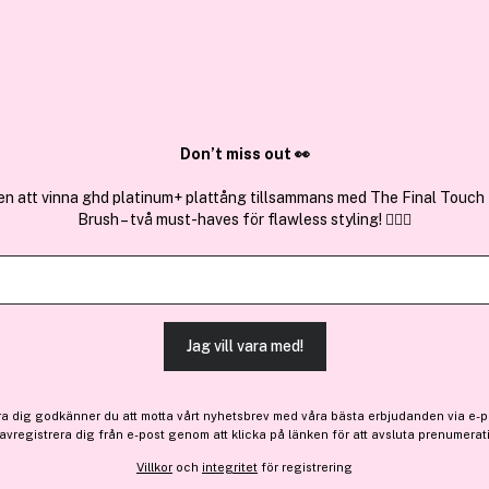
✓ Över 1,5 mil
ktura
✓ Trygg E-handel
Sök bland 25.330 produkter..
Don’t miss out 👀
en att vinna ghd platinum+ plattång tillsammans med The Final Touch
Brush – två must-haves för flawless styling! 💇‍♀️✨
Premium
Estée Lauder
Futurist Skin Tint Serum 
Jag vill vara med!
-10%
Bara 3 på lager
458 kr
ra dig godkänner du att motta vårt nyhetsbrev med våra bästa erbjudanden via e-p
Före: 509 kr
 avregistrera dig från e-post genom att klicka på länken för att avsluta prenumerat
Villkor
och
integritet
för registrering