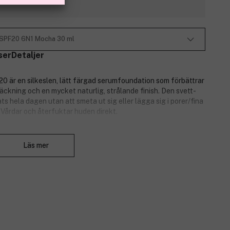
n SPF20 6N1 Mocha 30 ml
ser
Detaljer
0 är en silkeslen, lätt färgad serumfoundation som förbättrar
täckning och en mycket naturlig, strålande finish. Den svett-
ts hela dagen utan att smeta ut sig eller lägga sig i porer/fina
. Vårdar och återfuktar huden direkt.
rålning. Huden blir mjukare, slätare och allmänt förbättrad,
Stäng
jämnas ut. Foundationen suddar ut små skönhetsfel.
Läs mer
kydd (SPF20) mot UV-strålning.