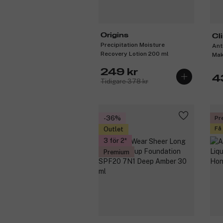
Origins
Cl
Precipitation Moisture
Ant
Recovery Lotion 200 ml
Mak
30
249 kr
4
Tidigare 378 kr
-36%
Pr
Få
Outlet
3 för 2
Premium