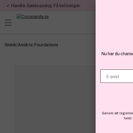
✓ Handla. Samla poäng. Få belöningar.
✓ Betala med fa
Smink
/
Ansikte
/
Foundations
Nu har du chans
E-post
Genom att registre
helst