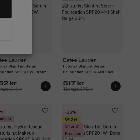
tée Lauder
Estée Lauder
urist Skin Tint Serum
Futurist Skintint Serum
ndation SPF20 5W1 Bronze
Foundation SPF20 4N1 Shell
ml
Beige 30ml
62 kr
517 kr
igare 514 kr
Tidigare 575 kr
0%
-33%
emium
Outlet
3 för 2
Premium