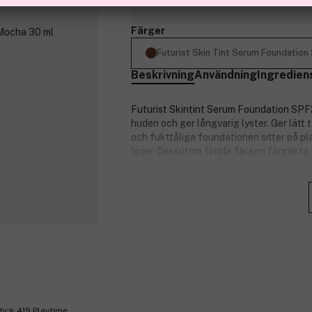
Finns online
Färger
Futurist Skin Tint Serum Foundatio
Beskrivning
Användning
Ingredien
Futurist Skintint Serum Foundation SPF2
huden och ger långvarig lyster. Ger lätt 
och fukttåliga foundationen sitter på pla
linjer. Dessutom förblir färgen färgäkta
SPF20 skyddar huden mot UVA- och UVB-st
både genast och över tid. Hudtexturen 
Fördelar:
Sitter på plats hela dagen.
Jämnar ut huden.
Slätar ut huden.
Tillför fukt.
Förbättrar hudens lyster över tid.
Ger lätt färg samt bredspektrums
stick 419 Playtime