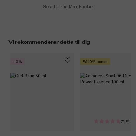
Se allt från Max Factor
Vi rekommenderar detta till dig
-10%
Få 10% bonus
(1133)