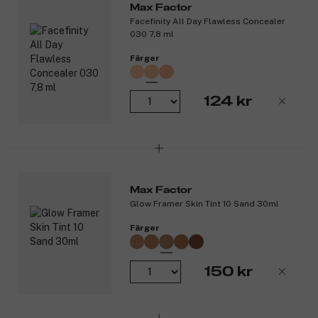
föroreningar. Den släta konsistensen döljer effektivt och
Max Factor
långvarigt mörka ringar och andra skönhetsfel. Flexi-hold-
Facefinity All Day Flawless Concealer
tekniken gör att foundationen inte stelnar eller smetar av sig.
030 7,8 ml
Tre sorters oljeabsorberande puder gör att produkten smälter in i
Färger
huden samt ger byggbar täckning och en matt finish.
Produktnummer:
3276007
124 kr
Max Factor
Glow Framer Skin Tint 10 Sand 30ml
Färger
150 kr