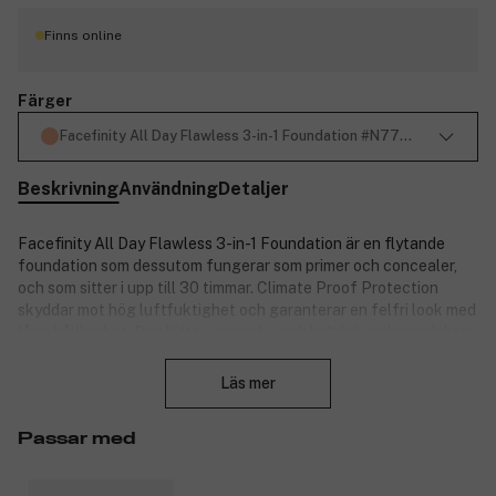
Finns online
Färger
Facefinity All Day Flawless 3-in-1 Foundation #N77 Soft Honey 3
Beskrivning
Användning
Detaljer
Facefinity All Day Flawless 3-in-1 Foundation är en flytande
foundation som dessutom fungerar som primer och concealer,
och som sitter i upp till 30 timmar. Climate Proof Protection
skyddar mot hög luftfuktighet och garanterar en felfri look med
lång hållbarhet. Den lätta, veganska och heltäckande produkten
Stäng
döljer rodnad och ojämnheter, samtidigt som den låter huden
andas.
Läs mer
Huden får en airbrushad, mjuk finish som inte störs av vare sig
värme, fukt eller vatten. SPF20 skyddar mot UV-strålning.
Passar med
Dessutom hjälper produkten till att motverka de skadliga
effekterna av andra yttre påfrestningar, så som blått ljus och