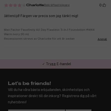
0
Bekräftad köpare
Charlotte
Jättenöjd! Färgen var precis som jag tänkt mig!
Max Factor Facefinity All Day Flawless 3-in-1 Foundation #W44
Warm Ivory 30 ml
Recensionen skrevs av Charlotte för ett år sedan
Anmäl
✓ Trygg E-handel
Let's be friends!
Vill du ha våra bästa erbjudanden, skönhetstips och
inspirationer direkt till din inkorg? Registrera dig på vårt
nyhetsbrev!