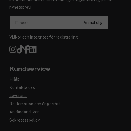
inspirationer direkt till din inkorg? Registrera dig på vårt
nyhetsbrev!
Anmäl dig
E-post
Villkor
och
integritet
för registrering
Kundservice
Hjälp
Kontakta oss
Leverans
Reklamation och ångerrätt
Användarvillkor
Sekretesspolicy