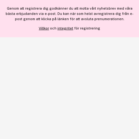
Genom att registrera dig godkänner du att motta vårt nyhetsbrev med våra
För personlig vägledning om professionella hårprodukter, klicka
bästa erbjudanden via e-post. Du kan när som helst avregistrera dig från e-
VISA DETALJER
här
.
post genom att klicka på länken för att avsluta prenumerationen.
Villkor
och
integritet
för registrering