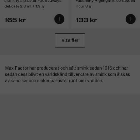
Lipfinity Lip Color #006 Always
Facefinity Highlighter 02 Golden
delicate 2,3 ml + 1,9 g
Hour 8 g
165 kr
133 kr
Visa fler
Max Factor har producerat och sålt smink sedan 1916 och har
sedan dess blivit en världskänd tillverkare av smink som älskas
av kändisar och makeupartister runt om i världen.