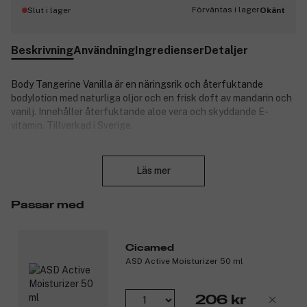
Förväntas i lager
Slut i lager
Okänt
Beskrivning
Användning
Ingredienser
Detaljer
Body Tangerine Vanilla är en näringsrik och återfuktande
bodylotion med naturliga oljor och en frisk doft av mandarin och
vanilj. Innehåller återfuktande aloe vera och skyddande E-
vitamin. Tillverkad i Sverige.
Produktnummer:
3256731
Stäng
Läs mer
Passar med
Cicamed
ASD Active Moisturizer 50 ml
206 kr