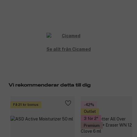
Se allt från Cicamed
Vi rekommenderar detta till dig
Få 21 kr bonus
-42%
Outlet
3 för 2
Premium