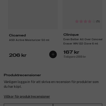
(5)
Clinique
Cicamed
Even Better All Over Concealer
ASD Active Moisturizer 50 ml
Eraser WN 122 Clove 6 ml
167 kr
206 kr
Tidigare 288 kr
Produktrecensioner
Vänligen logga in för att skriva en recension för produkter som
du har köpt.
Villkor för produktrecensioner