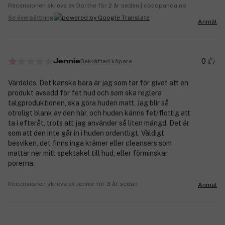
Recensionen skrevs av Dorthe för 2 år sedan | cocopanda.no
Se översättning
Anmäl
0
Bekräftad köpare
Jennie
Värdelös. Det kanske bara är jag som tar för givet att en
produkt avsedd för fet hud och som ska reglera
talgproduktionen, ska göra huden matt. Jag blir så
otroligt blank av den här, och huden känns fet/flottig att
ta i efteråt, trots att jag använder så liten mängd. Det är
som att den inte går in i huden ordentligt. Väldigt
besviken, det finns inga krämer eller cleansers som
mattar ner mitt spektakel till hud, eller förminskar
porerna.
Recensionen skrevs av Jennie för 3 år sedan
Anmäl