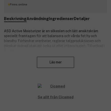
Finns online
Beskrivning
Användning
Ingredienser
Detaljer
ASD Active Moisturizer är en silkeslen och lätt ansiktskräm
speciellt framtagen för att balansera och vårda fet hy och
blandhy. Förhindrar orenheter, reglerar talgproduktionen och
minskar rodnad utan att torka ut eller irritera huden. Tillverkad i
Sverige.
Stäng
Produktnummer:
3256744
Läs mer
Se allt från Cicamed