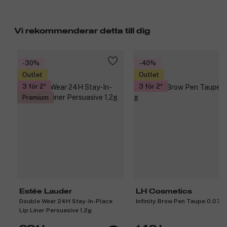
Vi rekommenderar detta till dig
-30%
-40%
Outlet
Outlet
3 för 2
3 för 2
Premium
Estée Lauder
LH Cosmetics
Double Wear 24H Stay-In-Place
Infinity Brow Pen Taupe 0,07 g
Lip Liner Persuasive 1,2g