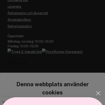
Kontakta oss
Leverans
Reklamation och ångerrätt
Användarvillkor
Sekretesspolicy
Öppettider:
Måndag–torsdag: 10:00–16:00
Fredag: 10:00–15:00
Denna webbplats använder
Cocopanda.se
cookies
Om oss
Bli medlem
Vi använder enhetsidentifierare för att anpassa innehållet och