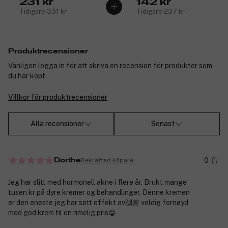
231 kr
142 kr
Tidigare 331 kr
Tidigare 237 kr
Produktrecensioner
Vänligen logga in för att skriva en recension för produkter som
du har köpt.
Villkor för produktrecensioner
Alla recensioner
Senast
0
Bekräftad köpare
Dorthe
Jeg har slitt med hormonell akne i flere år. Brukt mange
tusen kr på dyre kremer og behandlinger. Denne kremen
er den eneste jeg har sett effekt av🙌🏼 veldig fornøyd
med god krem til en rimelig pris😁