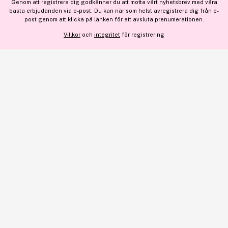
Genom att registrera dig godkänner du att motta vårt nyhetsbrev med våra
bästa erbjudanden via e-post. Du kan när som helst avregistrera dig från e-
VISA DETALJER
post genom att klicka på länken för att avsluta prenumerationen.
Villkor
och
integritet
för registrering