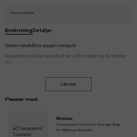
Finns online
Beskrivning
Detaljer
Shelas handhållna spegel i roséguld
Spegeln kan ställas upp så att den står stadigt när du sminkar
dig
Storlek: 12,7*24cm.
Stäng
Produktnummer:
3231172
Läs mer
Passar med
Shelas
Transparent Cosmetic Storage Bag
for Makeup Brushes