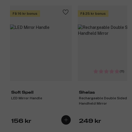
Få 16 kr bonus
Få 25 kr bonus
(11)
Soft Spell
Shelas
LED Mirror Handle
Rechargeable Double Sided
Handheld Mirror
156 kr
249 kr