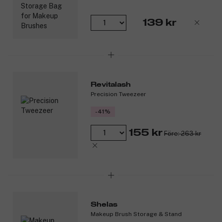
139 kr
Revitalash
Precision Tweezeer
-41%
155 kr
Före: 263 kr
Shelas
Makeup Brush Storage & Stand