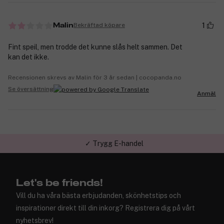
1
Bekräftad köpare
Malin
Fint speil, men trodde det kunne slås helt sammen. Det
kan det ikke.
Recensionen skrevs av Malin för 3 år sedan | cocopanda.no
Se översättning
Anmäl
✓ Trygg E-handel
Let's be friends!
Vill du ha våra bästa erbjudanden, skönhetstips och
inspirationer direkt till din inkorg? Registrera dig på vårt
nyhetsbrev!