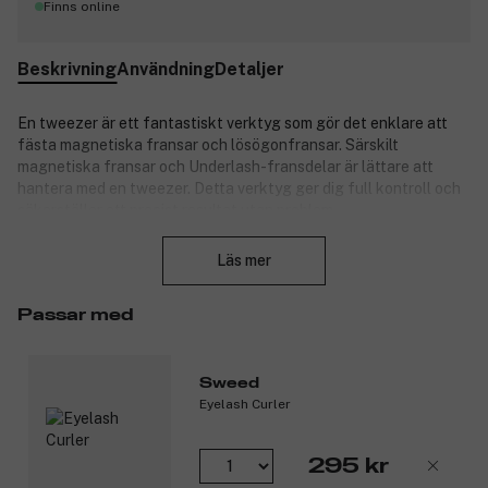
Finns online
Beskrivning
Användning
Detaljer
En tweezer är ett fantastiskt verktyg som gör det enklare att
fästa magnetiska fransar och lösögonfransar. Särskilt
magnetiska fransar och Underlash-fransdelar är lättare att
hantera med en tweezer. Detta verktyg ger dig full kontroll och
säkerställer ett precist resultat utan problem.
Stäng
Egenskaper:
Läs mer
Precis applicering: Gör det möjligt att fästa fransar exakt
och säkert.
Passar med
Enkel att använda: Gör det lätt att hantera och fästa
fransar utan problem.
Mångsidighet: Passar för applicering av magnetiska
Sweed
fransar, lösögonfransar och Underlash-fransar.
Eyelash Curler
Produktnummer:
3352419
295 kr