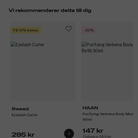
Vi rekommenderar detta till dig
Få 10% bonus
-20%
HAAN
Sweed
Purifying Verbena Body Mist Re
Eyelash Curler
90ml
147 kr
295 kr
Tidigare 184 kr