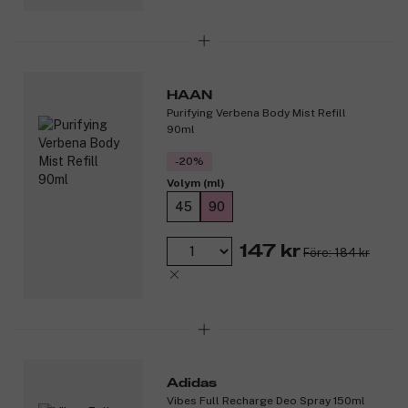
HAAN
Purifying Verbena Body Mist Refill
90ml
-20%
Volym (ml)
45
90
147 kr
Före: 184 kr
Adidas
Vibes Full Recharge Deo Spray 150ml