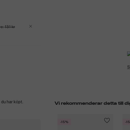
e: 131 kr
S
 du har köpt.
Vi rekommenderar detta till di
-15%
-1