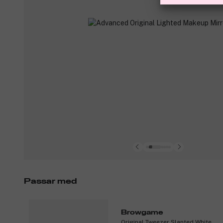
Passar med
Browgame
Original Tweezer Slanted White