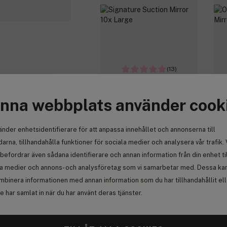
(13)
Browgame
Br
nna webbplats använder cook
Signature Suction Mirror 10x
Ori
Large
Mir
änder enhetsidentifierare för att anpassa innehållet och annonserna till
396 kr
4
arna, tillhandahålla funktioner för sociala medier och analysera vår trafik. 
Tidigare 466 kr
Tid
befordrar även sådana identifierare och annan information från din enhet ti
la medier och annons- och analysföretag som vi samarbetar med. Dessa kan 
mbinera informationen med annan information som du har tillhandahållit el
Få 10% bonus
Få
 har samlat in när du har använt deras tjänster.