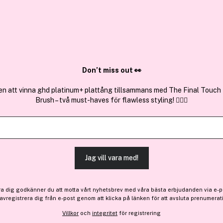
✓ Över 1,5 mil
ktura
✓ Trygg E-handel
Sök bland 25.197 produkter..
Don’t miss out 👀
en att vinna ghd platinum+ plattång tillsammans med The Final Touch
Brush – två must-haves för flawless styling! 💇‍♀️✨
Browgame
Advanced Original Lighted
656 kr
Jag vill vara med!
Före: 772 kr
Tillfälligt slut
ra dig godkänner du att motta vårt nyhetsbrev med våra bästa erbjudanden via e-p
 avregistrera dig från e-post genom att klicka på länken för att avsluta prenumerat
Tillfälligt slut
Villkor
och
integritet
för registrering