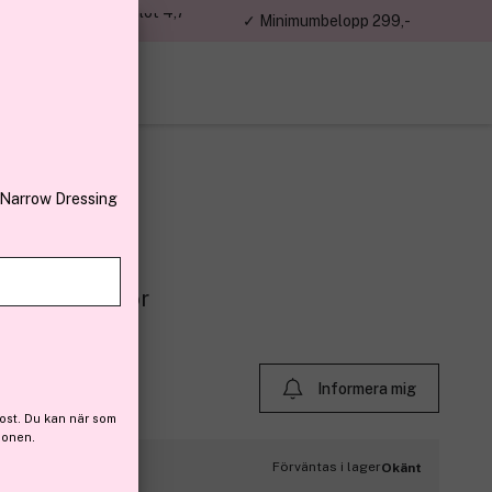
jon kunder – Trustpilot 4,7
✓ Minimumbelopp 299,-
av 5
 Narrow Dressing
 Makeup Mirror
Informera mig
ost. Du kan när som
ionen.
Förväntas i lager
Okänt