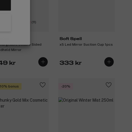
(11)
elas
Soft Spell
hargeable Double Sided
x5 Led Mirror Suction Cup 1pcs
dheld Mirror
49 kr
333 kr
 10% bonus
-20%