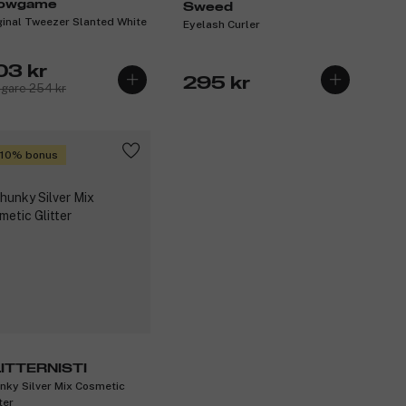
owgame
Sweed
ginal Tweezer Slanted White
Eyelash Curler
03 kr
295 kr
igare 254 kr
 10% bonus
ITTERNISTI
nky Silver Mix Cosmetic
ter