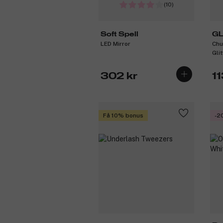
(10)
Soft Spell
GL
LED Mirror
Chu
Glit
302 kr
11
Få 10% bonus
-2