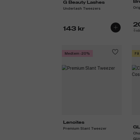
Br
G Beauty Lashes
Ori
Underlash Tweezers
2
143 kr
Tid
Medlem -20%
Få
Lenoites
GL
Premium Slant Tweezer
Chu
Glit