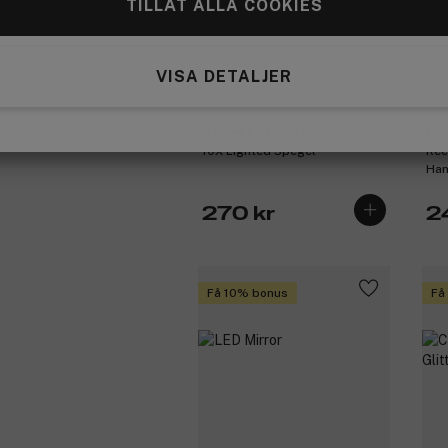
TILLÅT ALLA COOKIES
VISA DETALJER
(21)
Tweezerman
Sh
10X Lighted Spegel
Rec
Han
270 kr
2
Få 10% bonus
Få