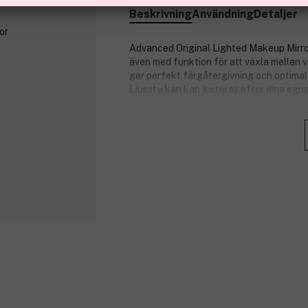
Beskrivning
Användning
Detaljer
Advanced Original Lighted Makeup Mirror
även med funktion för att växla mellan v
ger perfekt färgåtergivning och optimal 
Ljusstyrkan kan justeras efter dina egn
sensorn för att slå på/av ljuset och håll i
En magnetisk 5x-förstoringsspegel medfö
kan se alla detaljer när du plockar ögonb
att du ska kunna ta med den överallt.
Fördelar:
Överlägsen kvalitet.
Justerbart ljus via touch.
Tillverkad i ABS för maximal hållb
Laddas via Micro USB-laddkabel (m
5x magnetisk förstoringsspegel m
Mått: Total höjd 30 cm, spegelns h
förstoringsspegeln 9,5 cm.
Produktnummer:
3280989