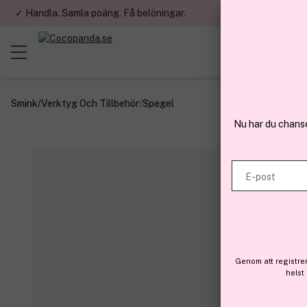
✓ Handla. Samla poäng. Få belöningar.
✓ Betala med fa
Smink
/
Verktyg Och Tillbehör
/
Spegel
Nu har du chans
E-post
Genom att registre
helst