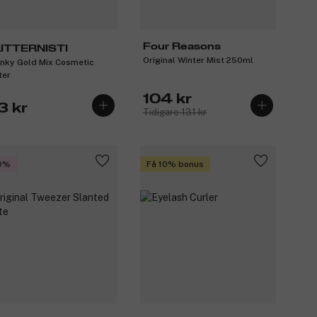
Four Reasons
ITTERNISTI
Original Winter Mist 250ml
nky Gold Mix Cosmetic
ter
104 kr
3 kr
Tidigare 131 kr
0%
Få 10% bonus