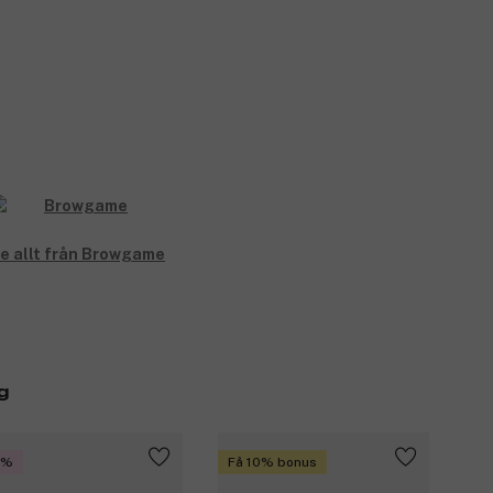
e allt från Browgame
g
5%
Få 10% bonus