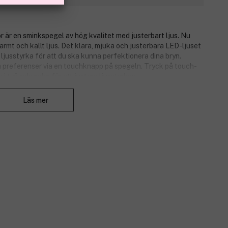
 är en sminkspegel av hög kvalitet med justerbart ljus. Nu
armt och kallt ljus. Det klara, mjuka och justerbara LED-ljuset
ljusstyrka för att du ska kunna perfektionera dina bryn.
a preferenser via en touchknapp på spegeln. Tryck på touch-
n i två sekunder för att justera ljusstyrkan.
Stäng
ljer och kan placeras i mitten av spegeln så att du enkelt
Läs mer
ryn eller sminkar dig. Samtidigt är den tillräckligt kompakt för
arhet.
edföljer).
edföljer.
öjd och bredd 19 x 16 cm, diameter på den lilla