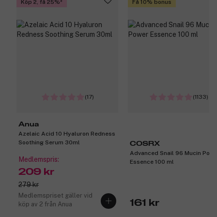
Köp 2, få 25%
Få 10% bonus
(17)
(1133)
Anua
Azelaic Acid 10 Hyaluron Redness
Soothing Serum 30ml
COSRX
Advanced Snail 96 Mucin Powe
Medlemspris:
Essence 100 ml
209 kr
279 kr
Medlemspriset gäller vid
161 kr
köp av 2 från Anua