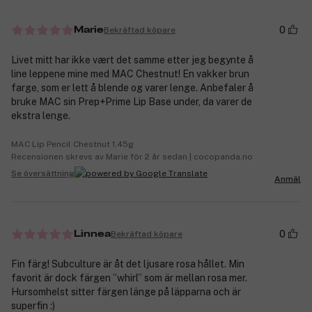
0
Bekräftad köpare
Marie
Livet mitt har ikke vært det samme etter jeg begynte å
line leppene mine med MAC Chestnut! En vakker brun
farge, som er lett å blende og varer lenge. Anbefaler å
bruke MAC sin Prep+Prime Lip Base under, da varer de
ekstra lenge.
MAC Lip Pencil Chestnut 1,45g
Recensionen skrevs av Marie för 2 år sedan | cocopanda.no
Se översättning
Anmäl
0
Bekräftad köpare
Linnea
Fin färg! Subculture är åt det ljusare rosa hållet. Min
favorit är dock färgen ”whirl” som är mellan rosa mer.
Hursomhelst sitter färgen länge på läpparna och är
superfin :)