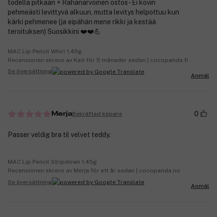
todella pitkään + Rahanarvoinen ostos - Ei kovin
pehmeästi levittyvä alkuun, mutta levitys helpottuu kun
kärki pehmenee (ja eipähän mene rikki ja kestää
teroituksen) Suosikkini ❤️❤️💪
MAC Lip Pencil Whirl 1,45g
Recensionen skrevs av Kati för 5 månader sedan | cocopanda.fi
Se översättning
Anmäl
0
Bekräftad köpare
Merja
Passer veldig bra til velvet teddy.
MAC Lip Pencil Stripdown 1,45g
Recensionen skrevs av Merja för ett år sedan | cocopanda.no
Se översättning
Anmäl