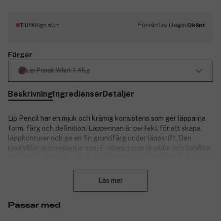
Förväntas i lager
Tillfälligt slut
Okänt
Färger
Lip Pencil Whirl 1,45g
Beskrivning
Ingredienser
Detaljer
Lip Pencil har en mjuk och krämig konsistens som ger läpparna
form, färg och definition. Läppennan är perfekt för att skapa
läppkonturer och ge en fin grundfärg under läppstift. Den
innehåller antioxidanter som E-vitamin som skyddar och behåller
läppennans intensiva färg. Samtidigt har den fuktgivande
Stäng
ingredienser som ger dig mjuka, fuktiga och fina läppar.
Läs mer
Produktnummer:
3204289
Passar med