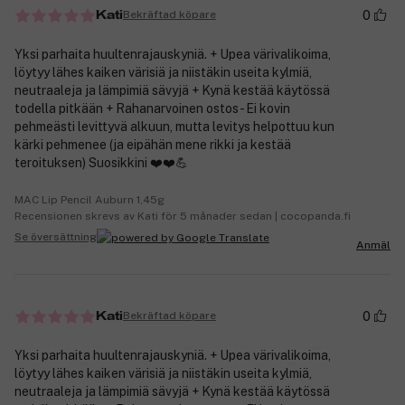
0
Bekräftad köpare
Kati
Yksi parhaita huultenrajauskyniä. + Upea värivalikoima,
löytyy lähes kaiken värisiä ja niistäkin useita kylmiä,
neutraaleja ja lämpimiä sävyjä + Kynä kestää käytössä
todella pitkään + Rahanarvoinen ostos - Ei kovin
pehmeästi levittyvä alkuun, mutta levitys helpottuu kun
kärki pehmenee (ja eipähän mene rikki ja kestää
teroituksen) Suosikkini ❤️❤️💪
MAC Lip Pencil Auburn 1,45g
Recensionen skrevs av Kati för 5 månader sedan | cocopanda.fi
Se översättning
Anmäl
0
Bekräftad köpare
Kati
Yksi parhaita huultenrajauskyniä. + Upea värivalikoima,
löytyy lähes kaiken värisiä ja niistäkin useita kylmiä,
neutraaleja ja lämpimiä sävyjä + Kynä kestää käytössä