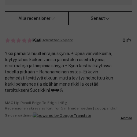
Alla recensioner
Senast
0
Bekräftad köpare
Kati
Yksi parhaita huultenrajauskyniä. + Upea värivalikoima,
löytyy lähes kaiken värisiä ja niistäkin useita kylmiä,
neutraaleja ja lämpimiä sävyjä + Kynä kestää käytössä
todella pitkään + Rahanarvoinen ostos - Ei kovin
pehmeästi levittyvä alkuun, mutta levitys helpottuu kun
kärki pehmenee (ja eipähän mene rikki ja kestää
teroituksen) Suosikkini ❤️❤️💪
MAC Lip Pencil Edge To Edge 1,45g
Recensionen skrevs av Kati för 5 månader sedan | cocopanda.fi
Se översättning
Anmäl