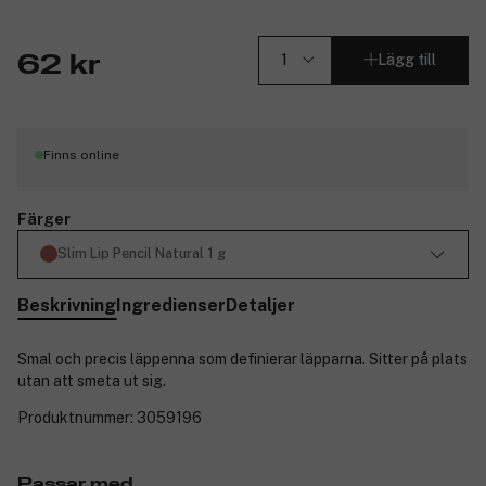
Lägg till
62 kr
Finns online
Färger
Slim Lip Pencil Natural 1 g
Beskrivning
Ingredienser
Detaljer
Smal och precis läppenna som definierar läpparna. Sitter på plats
utan att smeta ut sig.
Produktnummer:
3059196
Passar med