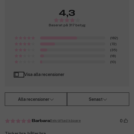
4,3
Baserat på 317 betyg
(182)
(72)
(35)
(18)
(10)
Visa alla recensioner
Alla recensioner
Senast
0
Bekräftad köpare
Barbara
Täcker bra, håller bra.