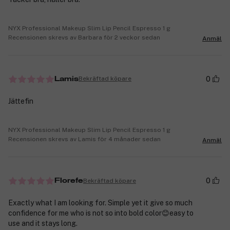
NYX Professional Makeup Slim Lip Pencil Espresso 1 g
Recensionen skrevs av Barbara för 2 veckor sedan
Anmäl
0
Bekräftad köpare
Lamis
Jättefin
NYX Professional Makeup Slim Lip Pencil Espresso 1 g
Recensionen skrevs av Lamis för 4 månader sedan
Anmäl
0
Bekräftad köpare
Florefe
Exactly what I am looking for. Simple yet it give so much
confidence for me who is not so into bold color😊easy to
use and it stays long.