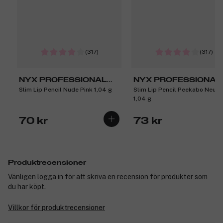
(317)
(317)
NYX PROFESSIONAL
NYX PROFESSIONAL
Slim Lip Pencil Nude Pink 1,04 g
Slim Lip Pencil Peekabo Neutr
MAKEUP
MAKEUP
1,04 g
70 kr
73 kr
Produktrecensioner
Vänligen logga in för att skriva en recension för produkter som
du har köpt.
Villkor för produktrecensioner