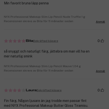
Min favorit bruna läpp penna
NYX Professional Makeup Slim Lip Pencil Nude Truffle 1 g
Recensionen skrevs av Bita för 11 månader sedan
Anmäl
0
Bekräftad köpare
Bita
så snyggt och naturligt färg, jättebra om man vill ha en
mer naturlig smink
NYX Professional Makeup Slim Lip Pencil Mauve 1,04 g
Recensionen skrevs av Bita för 11 månader sedan
Anmäl
0
Bekräftad köpare
Laura
Fin färg. Någon ljusare än jag trodde men passar fint
med NYX Professional Makeup Butter Gloss Tiramisu.