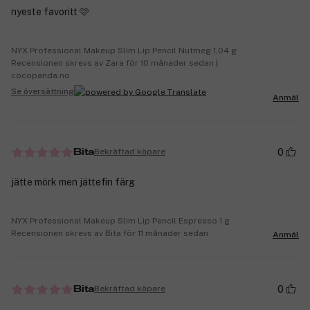
nyeste favoritt 🩷
NYX Professional Makeup Slim Lip Pencil Nutmeg 1,04 g
Recensionen skrevs av Zara för 10 månader sedan |
cocopanda.no
Se översättning
Anmäl
0
Bekräftad köpare
Bita
jätte mörk men jättefin färg
NYX Professional Makeup Slim Lip Pencil Espresso 1 g
Recensionen skrevs av Bita för 11 månader sedan
Anmäl
0
Bekräftad köpare
Bita