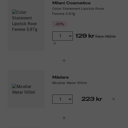
Milani Cosmetics
Color Statement Lipstick Rose
Femme 3,97g
-20%
129 kr
Före: 162 kr
Mádara
Micellar Water 100ml
223 kr