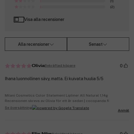
(1)
(2)
Visa alla recensioner
Alla recensioner
Senast
0
Bekräftad köpare
Olivia
Ihana luonnollinen sävy, matta. Ei kuivata huulia 5/5
Milani Cosmetics Color Statement Lipliner All Natural 1,14g
Recensionen skrevs av Olivia för ett år sedan | cocopanda.fi
Se översättning
Anmäl
Bekräftad köpare