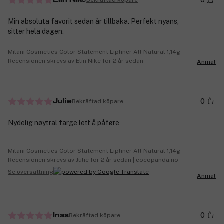
0
Elin Nike
Min absoluta favorit sedan år tillbaka. Perfekt nyans,
sitter hela dagen.
Milani Cosmetics Color Statement Lipliner All Natural 1,14g
Recensionen skrevs av Elin Nike för 2 år sedan
Anmäl
0
Bekräftad köpare
Julie
Nydelig nøytral farge lett å påføre
Milani Cosmetics Color Statement Lipliner All Natural 1,14g
Recensionen skrevs av Julie för 2 år sedan | cocopanda.no
Se översättning
Anmäl
0
Bekräftad köpare
Inas