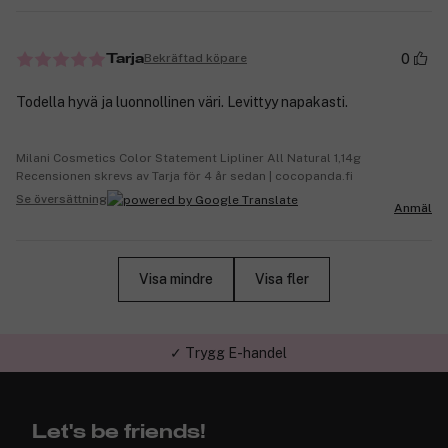
0
Bekräftad köpare
Tarja
Todella hyvä ja luonnollinen väri. Levittyy napakasti.
Milani Cosmetics Color Statement Lipliner All Natural 1,14g
Recensionen skrevs av Tarja för 4 år sedan | cocopanda.fi
Se översättning
Anmäl
Visa mindre
Visa fler
✓ Trygg E-handel
Let's be friends!