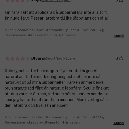
0
Maja
Fin färg, lätt att applicera på läpparna! Blir inte alls tort,
fin nude färg! Passar jättebra till lite läppglans och olja!
Milani Cosmetics Color Statement Lipliner All Natural 1,14g
Recensionen skrevs av Maja för 4 år sedan
Anmäl
0
Bekräftad köpare
Ulyana
Krämig och sitter hela dagen. Tycker att färgen All
natural är lite för mörk enligt mig och det ser inte så
naturligt ut på mina läppar heller. Färgen är mer beige
brun orange röd färg än naturlig läppfärg. Skulle önskat
att den var mer åt rosa, röd nude hållet, annars ser det ut
som jag har ätit mat runt hela munnen. Men överlag så är
den jättebra och kvalitén är super!
Milani Cosmetics Color Statement Lipliner All Natural 1,14g
Recensionen skrevs av Ulyana för 4 år sedan
Anmäl