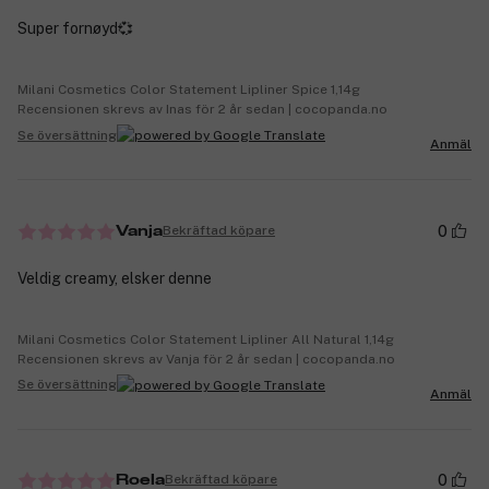
Super fornøyd💞
Milani Cosmetics Color Statement Lipliner Spice 1,14g
Recensionen skrevs av Inas för 2 år sedan | cocopanda.no
Se översättning
Anmäl
0
Bekräftad köpare
Vanja
Veldig creamy, elsker denne
Milani Cosmetics Color Statement Lipliner All Natural 1,14g
Recensionen skrevs av Vanja för 2 år sedan | cocopanda.no
Se översättning
Anmäl
0
Bekräftad köpare
Roela