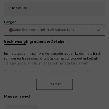
Finns online
Färger
Color Statement Lipliner All Natural 1,14g
Beskrivning
Ingredienser
Detaljer
En matt läppenna som ger definierade läppar. Lyxig, matt finish
som ger en fin inramning runt läpparna och gör det enkelt att
måla på läppstift. Håller länge och har starka pigment.
Milani Cosmetics erbjuder fantastiska produkter till lika
fantastiska priser. Märket grundades i Los Angeles, men
Stäng
inspireras av färger och trender från Milanos livfulla gator. Alla
Läs mer
produkter från Milani Cosmetics är cruelty-free, och många
veganska. Produktnummer:
3088654
Passar med