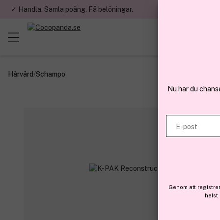
✓ Handla. Samla poäng. Få belöningar.
✓ Betala med fa
Hårvård
/
Schampo
Nu har du chans
E-post
Genom att registre
helst