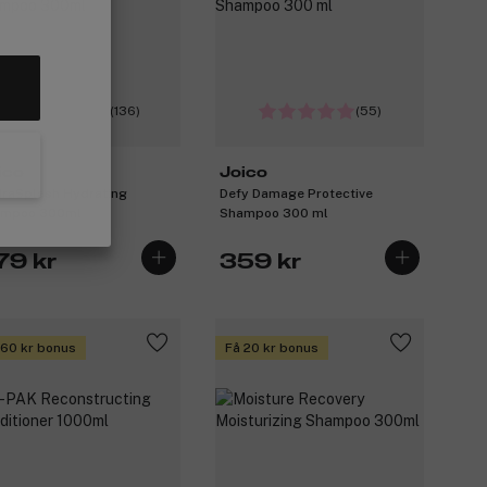
(136)
(55)
ico
Joico
raSplash Hydrating
Defy Damage Protective
ampoo 300ml
Shampoo 300 ml
79 kr
359 kr
 60 kr bonus
Få 20 kr bonus