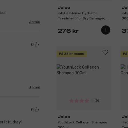
Joico
Jo
a.fi
K-PAK Intense Hydrator
K-P
Treatment For Dry Damaged
30
Anmäl
Hair 250ml
276 kr
3
0
Få 38 kr bonus
Få
Anmäl
(9)
0
Joico
Jo
 lett, drøy i
YouthLock Collagen Shampoo
Hyd
300ml
Con