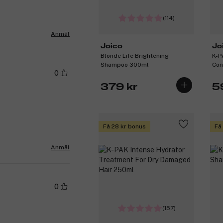
(114)
Anmäl
Joico
Jo
Blonde Life Brightening
K-P
Shampoo 300ml
Con
0
379 kr
5
Få 28 kr bonus
Få
Anmäl
0
(157)