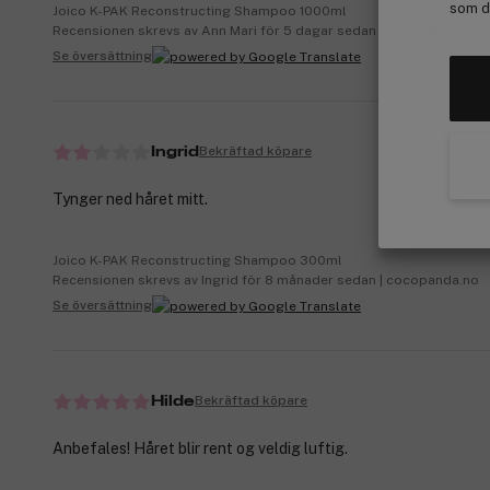
som de
Joico K-PAK Reconstructing Shampoo 1000ml
Recensionen skrevs av Ann Mari för 5 dagar sedan | cocopanda.no
Se översättning
Bekräftad köpare
Ingrid
Tynger ned håret mitt.
Joico K-PAK Reconstructing Shampoo 300ml
Recensionen skrevs av Ingrid för 8 månader sedan | cocopanda.no
Se översättning
Bekräftad köpare
Hilde
Anbefales! Håret blir rent og veldig luftig.