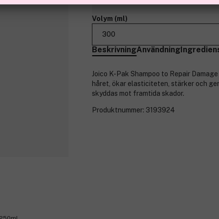
Volym (ml)
300
Beskrivning
Användning
Ingredien
Joico K-Pak Shampoo to Repair Damage ä
håret, ökar elasticiteten, stärker och ge
skyddas mot framtida skador.
Produktnummer:
3193924
 250ml