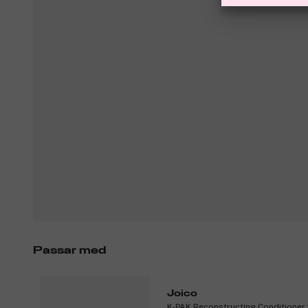
Passar med
Joico
K-PAK Reconstructing Conditioner