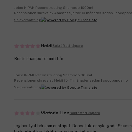
Joico K-PAK Reconstructing Shampoo 1000ml
Recensionen skrevs av Anastassija för 10 månader sedan | cocopand
Se översättning
Bekräftad köpare
Heidi
Beste shampo for mitt hår
Joico K-PAK Reconstructing Shampoo 300ml
Recensionen skrevs av Heidi för 11 månader sedan | cocopanda.no
Se översättning
Bekräftad köpare
Victoria Linn
Jeg har tynt hår som er stripet. Denne lukter sykt godt. Skummer
bruk. Håret kan bli litte gran tungt føler jeg.