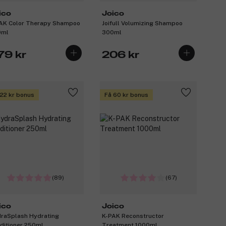
ico
Joico
AK Color Therapy Shampoo
Joifull Volumizing Shampoo
0ml
300ml
79 kr
206 kr
 22 kr bonus
Få 60 kr bonus
(89)
(67)
ico
Joico
raSplash Hydrating
K-PAK Reconstructor
ditioner 250ml
Treatment 1000ml