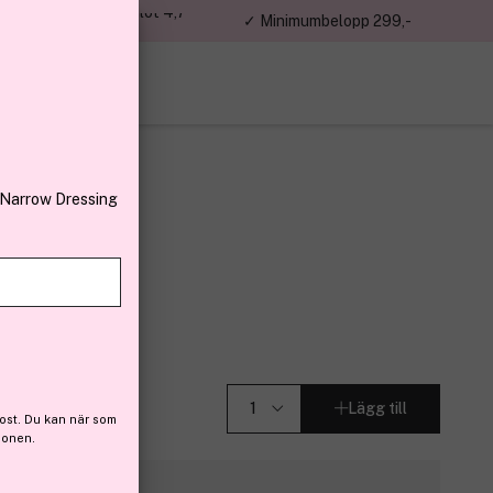
jon kunder – Trustpilot 4,7
✓ Minimumbelopp 299,-
av 5
 Narrow Dressing
ampoo 300ml
r (72)
Lägg till
ost. Du kan när som
ionen.