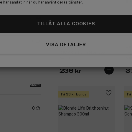
 har samlat in när du har använt deras tjänster.
Anmäl
TILLÅT ALLA COOKIES
(56)
0
VISA DETALJER
Joico
Jo
K-PAK Clarifying Shampoo
Hyd
300ml
Sh
236 kr
3
Anmäl
Få 38 kr bonus
Få
0