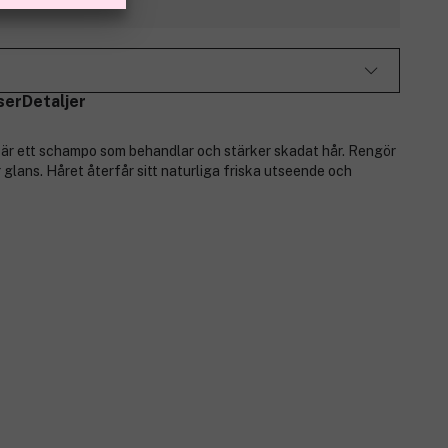
ser
Detaljer
r ett schampo som behandlar och stärker skadat hår. Rengör
r glans. Håret återfår sitt naturliga friska utseende och