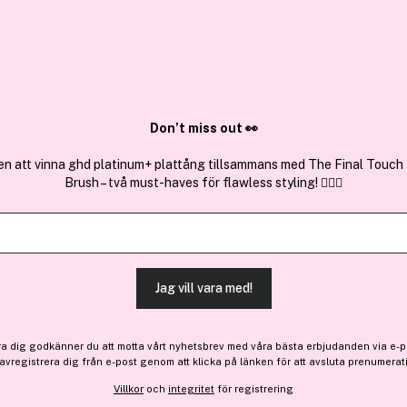
✓ Över 1,5 mil
ktura
✓ Trygg E-handel
Sök bland 25.240 produkter..
Don’t miss out 👀
en att vinna ghd platinum+ plattång tillsammans med The Final Touch
Brush – två must-haves för flawless styling! 💇‍♀️✨
Få 20 kr bonus
Joico
K-PAK Reconstructing Sh
(138)
Läs produktrecensione
Jag vill vara med!
200 kr
ra dig godkänner du att motta vårt nyhetsbrev med våra bästa erbjudanden via e-p
 avregistrera dig från e-post genom att klicka på länken för att avsluta prenumerat
Villkor
och
integritet
för registrering
Finns online