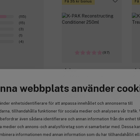
Få 35 kr bonus
Få
(115)
(15)
(3)
(1)
(4)
(97)
Joico
Jo
K-PAK Reconstructing
K-P
Conditioner 250ml
Tre
nna webbplats använder cook
349 kr
4
änder enhetsidentifierare för att anpassa innehållet och annonserna till
0
arna, tillhandahålla funktioner för sociala medier och analysera vår trafik. 
befordrar även sådana identifierare och annan information från din enhet ti
Få 24 kr bonus
Få
ssverre kløe i
la medier och annons- och analysföretag som vi samarbetar med. Dessa kan 
mbinera informationen med annan information som du har tillhandahållit el