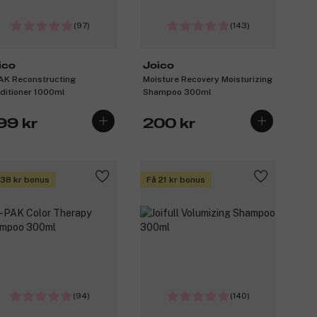
(97)
(143)
ico
Joico
AK Reconstructing
Moisture Recovery Moisturizing
ditioner 1000ml
Shampoo 300ml
99 kr
200 kr
 38 kr bonus
Få 21 kr bonus
(94)
(140)