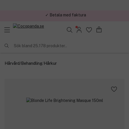
✓ Trygg E-handel
Sök bland 25.178 produkter..
Hårvård
/
Behandling
/
Hårkur