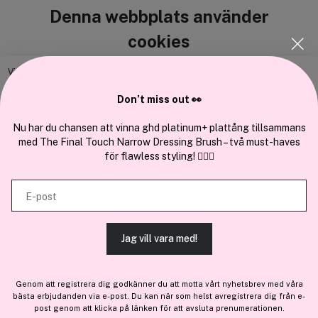
Denna webbplats använder
Cocopanda.se
cookies
Om oss
Bli medlem
Vi använder enhetsidentifierare för att anpassa innehållet och
annonserna till användarna, tillhandahålla funktioner för sociala medier
Samarbeta med oss
Don’t miss out 👀
och analysera vår trafik. Vi vidarebefordrar även sådana identifierare
och annan information från din enhet till de sociala medier och annons-
Nu har du chansen att vinna ghd platinum+ plattång tillsammans
med The Final Touch Narrow Dressing Brush – två must-haves
och analysföretag som vi samarbetar med. Dessa kan i sin tur
för flawless styling! 💇‍♀️✨
kombinera informationen med annan information som du har
En del av
Brandsdal Group AS
tillhandahållit eller som de har samlat in när du har använt deras
E-post
tjänster.
För personlig vägledning om professionella hårprodukter, klicka
här
.
Jag vill vara med!
TILLÅT ALLA COOKIES
Genom att registrera dig godkänner du att motta vårt nyhetsbrev med våra
bästa erbjudanden via e-post. Du kan när som helst avregistrera dig från e-
VISA DETALJER
post genom att klicka på länken för att avsluta prenumerationen.