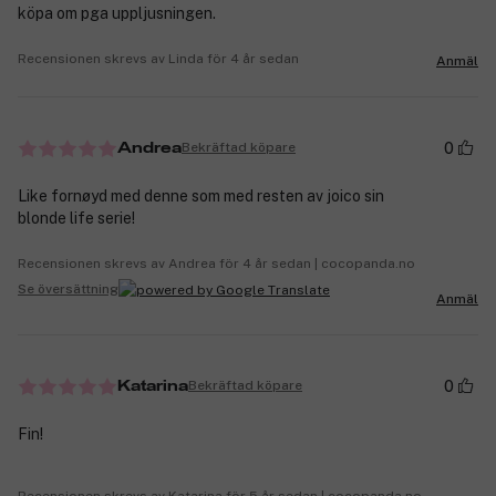
köpa om pga uppljusningen.
Recensionen skrevs av Linda för 4 år sedan
Anmäl
0
Bekräftad köpare
Andrea
Like fornøyd med denne som med resten av joico sin
blonde life serie!
Recensionen skrevs av Andrea för 4 år sedan | cocopanda.no
Se översättning
Anmäl
0
Bekräftad köpare
Katarina
Fin!
Recensionen skrevs av Katarina för 5 år sedan | cocopanda.no