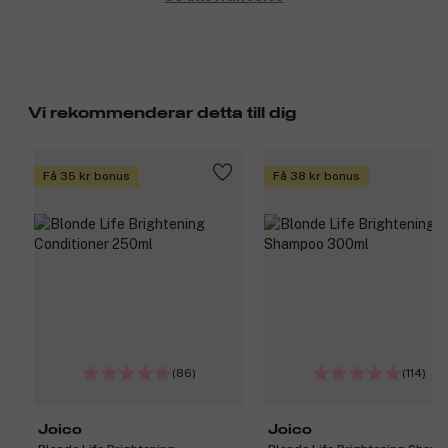
Vi rekommenderar detta till dig
Få 35 kr bonus
Få 38 kr bonus
(86)
(114)
Joico
Joico