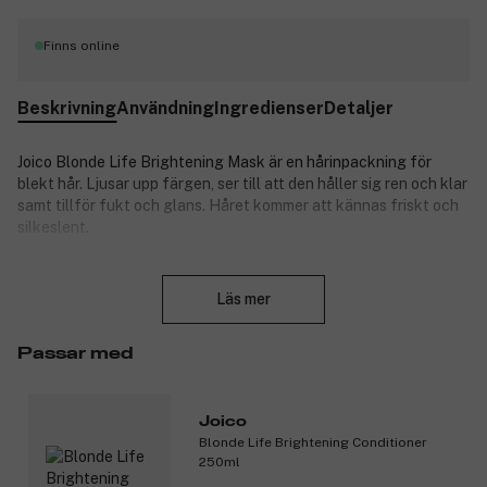
Finns online
Beskrivning
Användning
Ingredienser
Detaljer
Joico Blonde Life Brightening Mask är en hårinpackning för
blekt hår. Ljusar upp färgen, ser till att den håller sig ren och klar
samt tillför fukt och glans. Håret kommer att kännas friskt och
silkeslent.
Produktnummer:
3193905
Stäng
Läs mer
Passar med
Joico
Blonde Life Brightening Conditioner
250ml