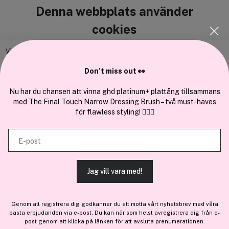
Denna webbplats använder
Cocopanda.se
cookies
Om oss
Bli medlem
Vi använder enhetsidentifierare för att anpassa innehållet och
annonserna till användarna, tillhandahålla funktioner för sociala medier
Samarbeta med oss
Don’t miss out 👀
och analysera vår trafik. Vi vidarebefordrar även sådana identifierare
och annan information från din enhet till de sociala medier och annons-
Nu har du chansen att vinna ghd platinum+ plattång tillsammans
med The Final Touch Narrow Dressing Brush – två must-haves
och analysföretag som vi samarbetar med. Dessa kan i sin tur
för flawless styling! 💇‍♀️✨
kombinera informationen med annan information som du har
En del av
Brandsdal Group AS
tillhandahållit eller som de har samlat in när du har använt deras
E-post
tjänster.
För personlig vägledning om professionella hårprodukter, klicka
här
.
Jag vill vara med!
TILLÅT ALLA COOKIES
Genom att registrera dig godkänner du att motta vårt nyhetsbrev med våra
bästa erbjudanden via e-post. Du kan när som helst avregistrera dig från e-
VISA DETALJER
post genom att klicka på länken för att avsluta prenumerationen.