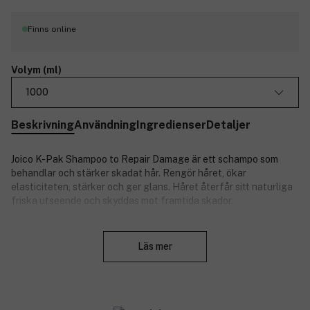
Finns online
Volym (ml)
1000
Beskrivning
Användning
Ingredienser
Detaljer
Joico K-Pak Shampoo to Repair Damage är ett schampo som
behandlar och stärker skadat hår. Rengör håret, ökar
elasticiteten, stärker och ger glans. Håret återfår sitt naturliga
friska utseende och skyddas mot framtida skador.
Produktnummer:
3193925
Stäng
Läs mer