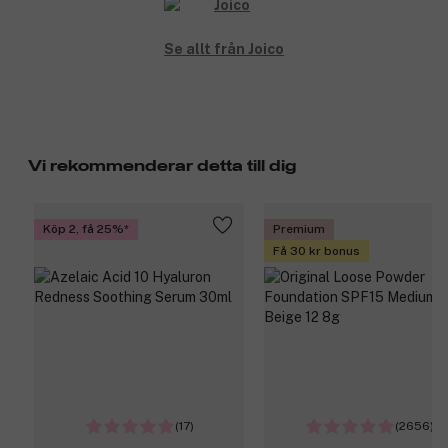
Se allt från Joico
Vi rekommenderar detta till dig
Köp 2, få 25%
Premium
Få 30 kr bonus
(17)
(2656)