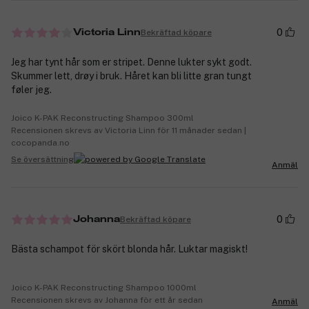
0
Bekräftad köpare
Victoria Linn
Jeg har tynt hår som er stripet. Denne lukter sykt godt.
Skummer lett, drøy i bruk. Håret kan bli litte gran tungt
føler jeg.
Joico K-PAK Reconstructing Shampoo 300ml
Recensionen skrevs av Victoria Linn för 11 månader sedan |
cocopanda.no
Se översättning
Anmäl
0
Bekräftad köpare
Johanna
Bästa schampot för skört blonda hår. Luktar magiskt!
Joico K-PAK Reconstructing Shampoo 1000ml
Recensionen skrevs av Johanna för ett år sedan
Anmäl