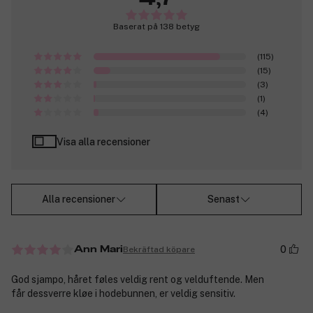
Baserat på 138 betyg
(115)
(15)
(3)
(1)
(4)
Visa alla recensioner
Alla recensioner
Senast
0
Bekräftad köpare
Ann Mari
God sjampo, håret føles veldig rent og velduftende. Men
får dessverre kløe i hodebunnen, er veldig sensitiv.