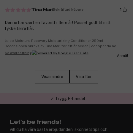
1
Bekräftad köpare
Tina Mari
Denne har vært en favoritt i flere år! Passet godt til mitt
tykke tørre hår.
Joico Moisture Recovery Moisturizing Conditioner 250ml
Recensionen skrevs av Tina Mari för ett år sedan | cocopanda.no
Se översättning
Anmäl
Visa mindre
Visa fler
✓ Trygg E-handel
Let's be friends!
Vill du ha våra bästa erbjudanden, skönhetstips och