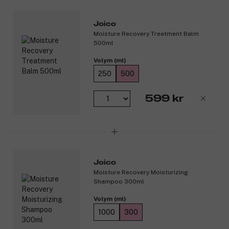
Keratin (hårets grundläggande byggsten) och arginin
tränger in i hårskaftet, reparerar skador och stärker hela
Joico
håret inifrån och ut.
Moisture Recovery Treatment Balm
Nyponfröolja gör hårets yttersta lager, kutikulan,
500ml
blankare och mjukare.
Tång tillför mineraler, vitaminer, fukt och en rad viktiga
Volym (ml)
näringsämnen som gör håret starkare.
250
500
Jojobaolja, rikt på essentiella fettsyror som omega-9, gör
håret starkare, glansigare och mer hälsosamt.
599 kr
OBS! Pump
medföljer
ej
.
Produktnummer:
3193901
Joico
Moisture Recovery Moisturizing
Shampoo 300ml
Volym (ml)
1000
300