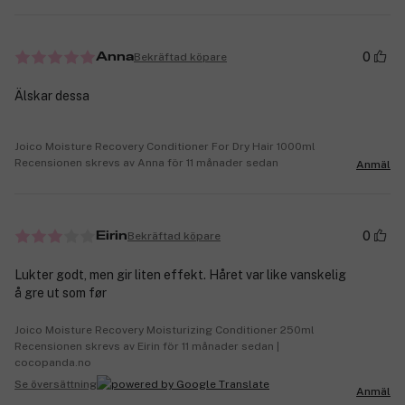
0
Bekräftad köpare
Anna
Älskar dessa
Joico Moisture Recovery Conditioner For Dry Hair 1000ml
Recensionen skrevs av Anna för 11 månader sedan
Anmäl
0
Bekräftad köpare
Eirin
Lukter godt, men gir liten effekt. Håret var like vanskelig
å gre ut som før
Joico Moisture Recovery Moisturizing Conditioner 250ml
Recensionen skrevs av Eirin för 11 månader sedan |
cocopanda.no
Se översättning
Anmäl