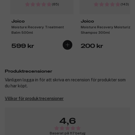
(85)
(143)
Joico
Joico
Moisture Recovery Treatment
Moisture Recovery Moisturizin
Balm 500ml
Shampoo 300ml
599 kr
200 kr
Produktrecensioner
Vänligen logga in för att skriva en recension för produkter som
du har köpt.
Villkor för produktrecensioner
4,6
Baserat på 117 betyg