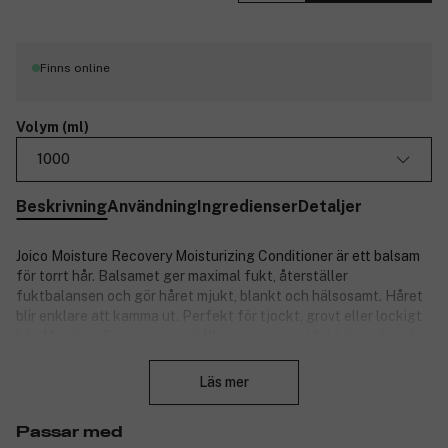
Finns online
Volym (ml)
1000
Beskrivning
Användning
Ingredienser
Detaljer
Joico Moisture Recovery Moisturizing Conditioner är ett balsam
för torrt hår. Balsamet ger maximal fukt, återställer
fuktbalansen och gör håret mjukt, blankt och hälsosamt. Håret
blir enklare att kamma ut. Perfekt för tjockt, grovt eller lockigt
hår.
Moisture Recovery innehåller massor med fuktgivande och
Stäng
vitaminrika ingredienser. De kombineras med SmartRelease
Technology, ett kraftfullt liposomsystem som oavbrutet förser
Läs mer
tjockt, grovt och lockigt hår med näring.
Nyckelingredienser:
Passar med