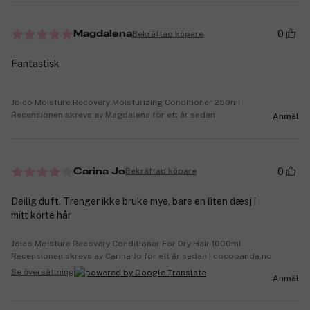
0
Bekräftad köpare
Magdalena
Fantastisk
Joico Moisture Recovery Moisturizing Conditioner 250ml
Recensionen skrevs av Magdalena för ett år sedan
Anmäl
0
Bekräftad köpare
Carina Jo
Deilig duft. Trenger ikke bruke mye, bare en liten dæsj i
mitt korte hår
Joico Moisture Recovery Conditioner For Dry Hair 1000ml
Recensionen skrevs av Carina Jo för ett år sedan | cocopanda.no
Se översättning
Anmäl