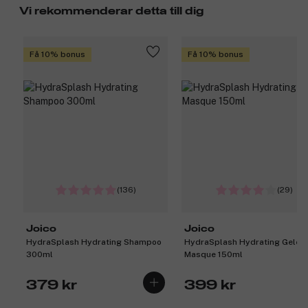
Vi rekommenderar detta till dig
Få 10% bonus
Få 10% bonus
(136)
(29)
Joico
Joico
HydraSplash Hydrating Shampoo
HydraSplash Hydrating Gelée
300ml
Masque 150ml
379 kr
399 kr