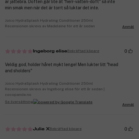
är jättebra. Doften går lite åt "herr-vatten-doft" så inte
min smak men när det är torrt så luktar det inte.
Joico HydraSplash Hydrating Conditioner 250ml
Recensionen skrevs av Madeleine för ett år sedan
Anmäl
0
Bekräftad köpare
Ingeborg elise
Veldig god, holder håret mykt lenge! Men lukter litt "head
and sholders"
Joico HydraSplash Hydrating Conditioner 250ml
Recensionen skrevs av Ingeborg elise för ett år sedan |
cocopanda.no
Se översättning
Anmäl
0
Bekräftad köpare
Julie X