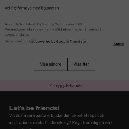
Veldig fornøyd med balsamen
Joico HydraSplash Hydrating Conditioner 1000ml
Recensionen skrevs av Hanne Mikkelsen för ett år sedan |
cocopanda.no
Se översättning
Anmäl
Visa mindre
Visa fler
✓ Trygg E-handel
Let's be friends!
Vill du ha våra bästa erbjudanden, skönhetstips och
inspirationer direkt till din inkorg? Registrera dig på vårt