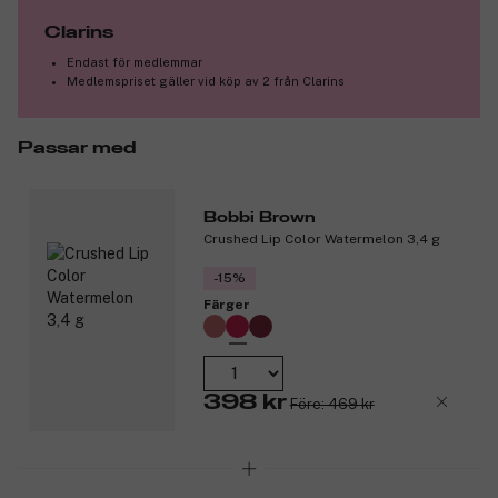
Clarins
Endast för medlemmar
Medlemspriset gäller vid köp av 2 från Clarins
Passar med
Bobbi Brown
Crushed Lip Color Watermelon 3,4 g
-15%
Färger
398 kr
Före: 469 kr