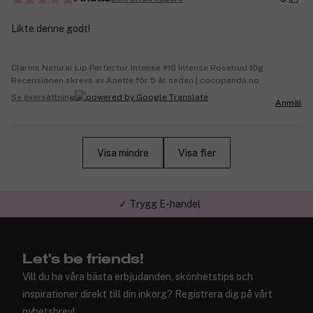
Likte denne godt!
Clarins Natural Lip Perfector Intense #16 Intense Rosebud 10g
Recensionen skrevs av Anette för 5 år sedan | cocopanda.no
Se översättning
Anmäl
Visa mindre
Visa fler
✓ Trygg E-handel
Let's be friends!
Vill du ha våra bästa erbjudanden, skönhetstips och
inspirationer direkt till din inkorg? Registrera dig på vårt
nyhetsbrev!