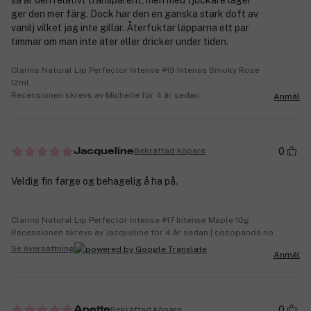
ger den mer färg. Dock har den en ganska stark doft av
vanilj vilket jag inte gillar. Återfuktar läpparna ett par
timmar om man inte äter eller dricker under tiden.
Clarins Natural Lip Perfector Intense #19 Intense Smoky Rose
12ml
Recensionen skrevs av Michelle för 4 år sedan
Anmäl
0
Bekräftad köpare
Jacqueline
Veldig fin farge og behagelig å ha på.
Clarins Natural Lip Perfector Intense #17 Intense Maple 10g
Recensionen skrevs av Jacqueline för 4 år sedan | cocopanda.no
Se översättning
Anmäl
0
Bekräftad köpare
Anette