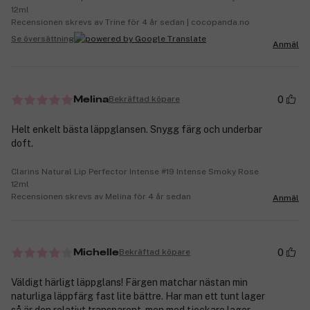
12ml
Recensionen skrevs av Trine för 4 år sedan | cocopanda.no
Se översättning
Anmäl
0
Bekräftad köpare
Melina
Helt enkelt bästa läppglansen. Snygg färg och underbar
doft.
Clarins Natural Lip Perfector Intense #19 Intense Smoky Rose
12ml
Recensionen skrevs av Melina för 4 år sedan
Anmäl
0
Bekräftad köpare
Michelle
Väldigt härligt läppglans! Färgen matchar nästan min
naturliga läppfärg fast lite bättre. Har man ett tunt lager
så är den relativt transparent, men med tjockare lager