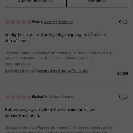
Alla recensioner
Senast
0
Bekräftad köpare
Kaur
Veldig fin lip perfector. Nydelig farge og lett å påføre
den på lipper
Clarins Natural Lip Perfector Intense #16 Intense Rosebud 10g
Recensionen skrevs av Kaur för 9 månader sedan |
cocopanda.no
Se översättning
Anmäl
0
Bekräftad köpare
Satu
Kaunis sävy, hyvä tuoksu. Antaa himmeän kiillon,
pehmentää huulia.
Clarins Natural Lip Perfector Intense #16 Intense Rosebud 10g
Recensionen skrevs av Satu för ett år sedan | cocopanda.fi