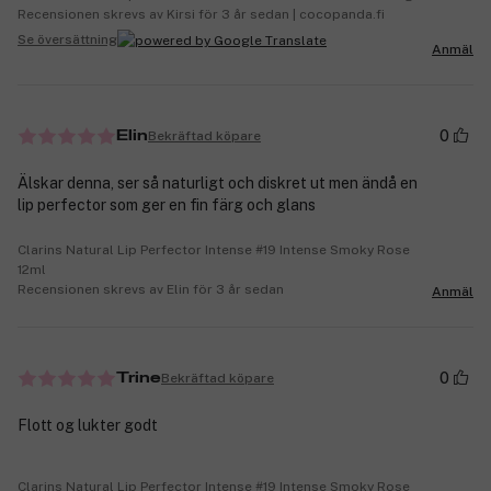
Recensionen skrevs av Kirsi för 3 år sedan | cocopanda.fi
Se översättning
Anmäl
0
Bekräftad köpare
Elin
Älskar denna, ser så naturligt och diskret ut men ändå en
lip perfector som ger en fin färg och glans
Clarins Natural Lip Perfector Intense #19 Intense Smoky Rose
12ml
Recensionen skrevs av Elin för 3 år sedan
Anmäl
0
Bekräftad köpare
Trine
Flott og lukter godt
Clarins Natural Lip Perfector Intense #19 Intense Smoky Rose