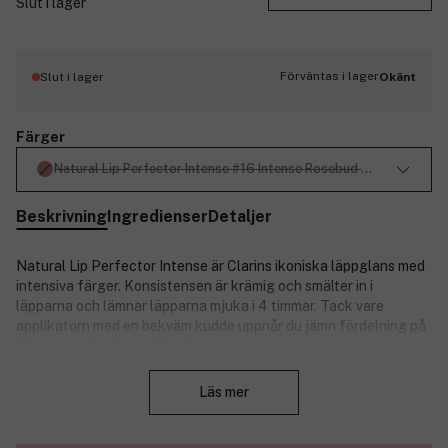
Slut i lager
Förväntas i lager
Slut i lager
Okänt
Färger
Natural Lip Perfector Intense #16 Intense Rosebud 10g
Beskrivning
Ingredienser
Detaljer
Natural Lip Perfector Intense är Clarins ikoniska läppglans med
intensiva färger. Konsistensen är krämig och smälter in i
läpparna och lämnar läpparna mjuka i 4 timmar. Tack vare
applikatorn med en bekväm kudde uppnår du jämn fördelning på
läpparna vid varje applicering.
Stäng
Produktnummer:
3137178
Läs mer