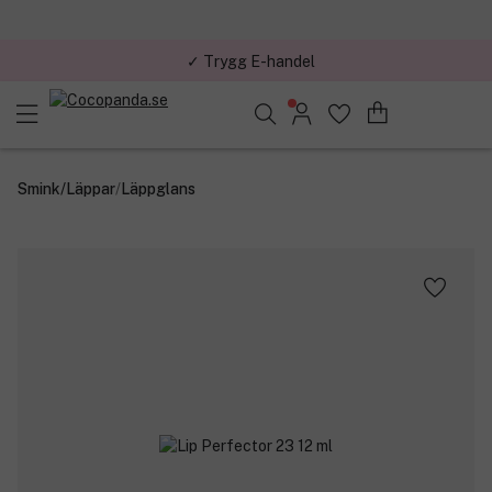
✓ Trygg E-handel
Sök bland 25.380 produkter..
Smink
/
Läppar
/
Läppglans