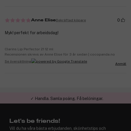
0
Bekräftad köpare
Anne Elise
Myk! perfekt for arbeidsdag!
Clarins Lip Perfector 21 12 ml
Recensionen skrevs av Anne Elise för 3 år sedan | cocopanda.no
Se översättning
Anmäl
✓ Handla. Samla poäng. Få belöningar.
Let's be friends!
Vill du ha våra bästa erbjudanden, skönhetstips och