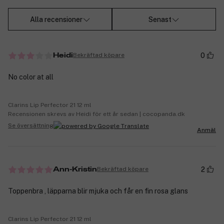
Alla recensioner
Senast
0
Bekräftad köpare
Heidi
No color at all
Clarins Lip Perfector 21 12 ml
Recensionen skrevs av Heidi för ett år sedan | cocopanda.dk
Se översättning
Anmäl
2
Bekräftad köpare
Ann-Kristin
Toppenbra , läpparna blir mjuka och får en fin rosa glans
Clarins Lip Perfector 21 12 ml