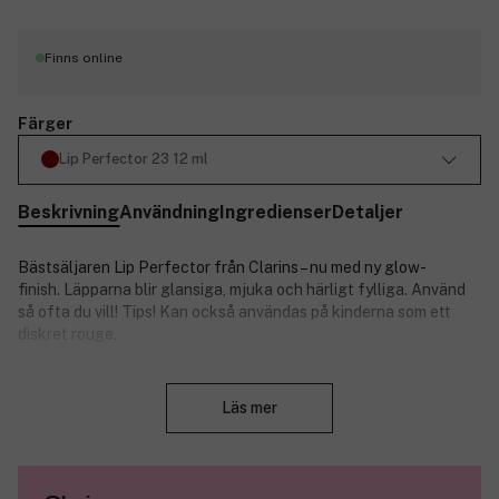
Finns online
Färger
Lip Perfector 23 12 ml
Beskrivning
Användning
Ingredienser
Detaljer
Bästsäljaren Lip Perfector från Clarins – nu med ny glow-
finish. Läpparna blir glansiga, mjuka och härligt fylliga. Använd
så ofta du vill! Tips! Kan också användas på kinderna som ett
diskret rouge.
Produktnummer:
3262424
Stäng
Läs mer