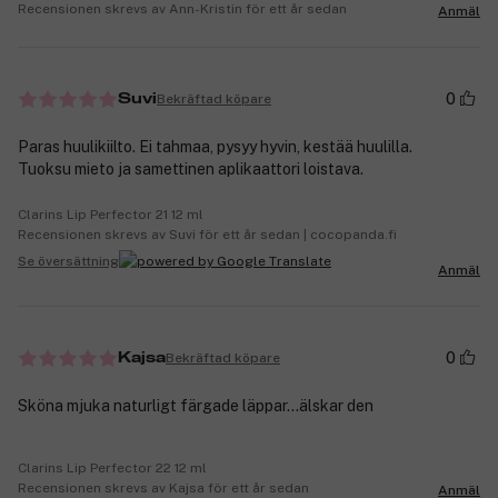
Recensionen skrevs av Ann-Kristin för ett år sedan
Anmäl
0
Bekräftad köpare
Suvi
Paras huulikiilto. Ei tahmaa, pysyy hyvin, kestää huulilla.
Tuoksu mieto ja samettinen aplikaattori loistava.
Clarins Lip Perfector 21 12 ml
Recensionen skrevs av Suvi för ett år sedan | cocopanda.fi
Se översättning
Anmäl
0
Bekräftad köpare
Kajsa
Sköna mjuka naturligt färgade läppar...älskar den
Clarins Lip Perfector 22 12 ml
Recensionen skrevs av Kajsa för ett år sedan
Anmäl