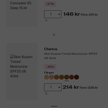
-27%
146 kr
Före: 201 kr
Clarins
Skin Illusion Tinted Moisturizer SPF25
08 40ml
-36%
Färger
214 kr
Före: 335 kr