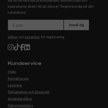
Vill du ha våra bästa erbjudanden, skönhetstips och
inspirationer direkt till din inkorg? Registrera dig på vårt
nyhetsbrev!
Anmäl dig
E-post
Villkor
och
integritet
för registrering
Kundservice
Hjälp
Kontakta oss
Leverans
Reklamation och ångerrätt
Användarvillkor
Sekretesspolicy