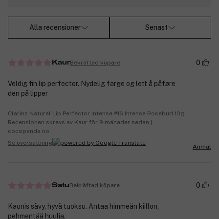
Alla recensioner
Senast
0
Bekräftad köpare
Kaur
Veldig fin lip perfector. Nydelig farge og lett å påføre
den på lipper
Clarins Natural Lip Perfector Intense #16 Intense Rosebud 10g
Recensionen skrevs av Kaur för 9 månader sedan |
cocopanda.no
Se översättning
Anmäl
0
Bekräftad köpare
Satu
Kaunis sävy, hyvä tuoksu. Antaa himmeän kiillon,
pehmentää huulia.