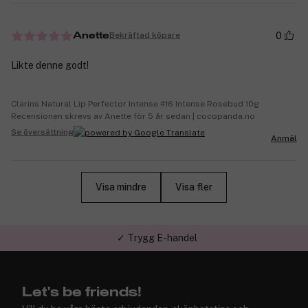
0
Bekräftad köpare
Anette
Likte denne godt!
Clarins Natural Lip Perfector Intense #16 Intense Rosebud 10g
Recensionen skrevs av Anette för 5 år sedan | cocopanda.no
Se översättning
Anmäl
Visa mindre
Visa fler
✓ Trygg E-handel
Let's be friends!