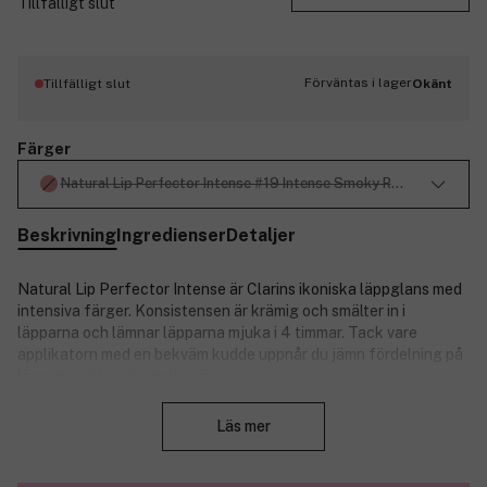
Tillfälligt slut
Förväntas i lager
Tillfälligt slut
Okänt
Färger
Natural Lip Perfector Intense #19 Intense Smoky Rose 12ml
Beskrivning
Ingredienser
Detaljer
Natural Lip Perfector Intense är Clarins ikoniska läppglans med
intensiva färger. Konsistensen är krämig och smälter in i
läpparna och lämnar läpparna mjuka i 4 timmar. Tack vare
applikatorn med en bekväm kudde uppnår du jämn fördelning på
läpparna vid varje applicering.
Stäng
Produktnummer:
3137176
Läs mer