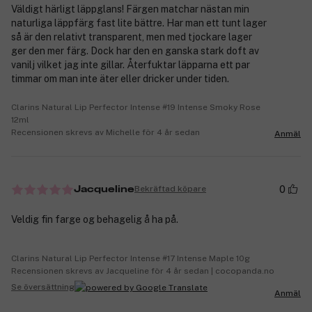
Väldigt härligt läppglans! Färgen matchar nästan min
naturliga läppfärg fast lite bättre. Har man ett tunt lager
så är den relativt transparent, men med tjockare lager
ger den mer färg. Dock har den en ganska stark doft av
vanilj vilket jag inte gillar. Återfuktar läpparna ett par
timmar om man inte äter eller dricker under tiden.
Clarins Natural Lip Perfector Intense #19 Intense Smoky Rose
12ml
Recensionen skrevs av Michelle för 4 år sedan
Anmäl
0
Bekräftad köpare
Jacqueline
Veldig fin farge og behagelig å ha på.
Clarins Natural Lip Perfector Intense #17 Intense Maple 10g
Recensionen skrevs av Jacqueline för 4 år sedan | cocopanda.no
Se översättning
Anmäl