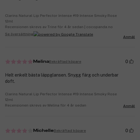
Clarins Natural Lip Perfector Intense #19 Intense Smoky Rose
12ml
Recensionen skrevs av Trine för 4 år sedan | cocopanda.no
Se översättning
Anmäl
0
Bekräftad köpare
Melina
Helt enkelt bästa läppglansen. Snygg färg och underbar
doft.
Clarins Natural Lip Perfector Intense #19 Intense Smoky Rose
12ml
Recensionen skrevs av Melina för 4 år sedan
Anmäl
0
Bekräftad köpare
Michelle