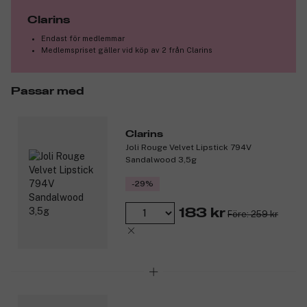
Clarins
Endast för medlemmar
Medlemspriset gäller vid köp av 2 från Clarins
Passar med
Clarins
Joli Rouge Velvet Lipstick 794V
Sandalwood 3,5g
-29%
183 kr
Före: 259 kr