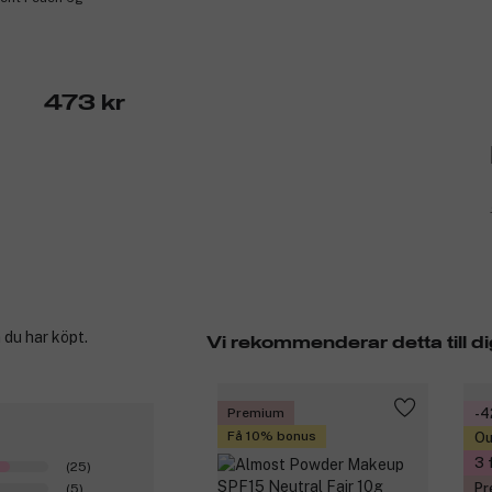
473 kr
 du har köpt.
Vi rekommenderar detta till di
Premium
-
Få 10% bonus
Ou
3 
(25)
Pr
(5)