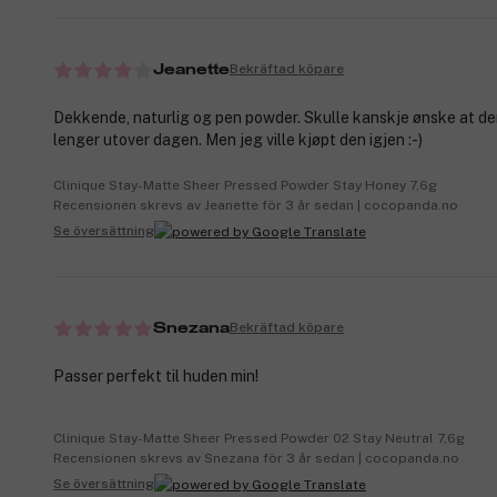
Bekräftad köpare
Jeanette
Dekkende, naturlig og pen powder. Skulle kanskje ønske at den
lenger utover dagen. Men jeg ville kjøpt den igjen :-)
Clinique Stay-Matte Sheer Pressed Powder Stay Honey 7,6g
Recensionen skrevs av Jeanette för 3 år sedan | cocopanda.no
Se översättning
Bekräftad köpare
Snezana
Passer perfekt til huden min!
Clinique Stay-Matte Sheer Pressed Powder 02 Stay Neutral 7,6g
Recensionen skrevs av Snezana för 3 år sedan | cocopanda.no
Se översättning