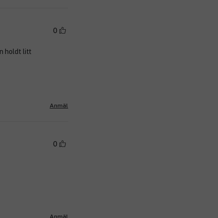
0
 holdt litt
Anmäl
0
Anmäl