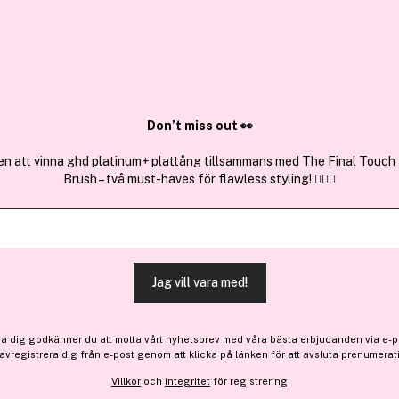
✓ Över 1,5 mil
ktura
✓ Trygg E-handel
Sök bland 25.251 produkter..
Don’t miss out 👀
en att vinna ghd platinum+ plattång tillsammans med The Final Touch
Brush – två must-haves för flawless styling! 💇‍♀️✨
Premium
Få 10% bonus
Clinique
Stay-Matte Sheer Pressed 
(34)
Läs produktrecensioner
Jag vill vara med!
511 kr
ra dig godkänner du att motta vårt nyhetsbrev med våra bästa erbjudanden via e-p
 avregistrera dig från e-post genom att klicka på länken för att avsluta prenumerat
Villkor
och
integritet
för registrering
Finns online