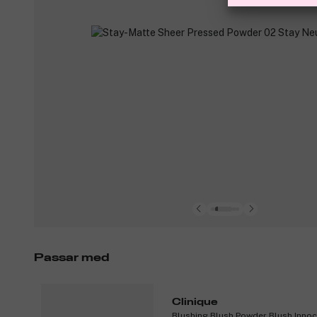
Passar med
Clinique
Blushing Blush Powder Blush Inno