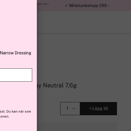
jon kunder – Trustpilot 4,7
✓ Minimumbelopp 299,-
av 5
 Narrow Dressing
Powder 02 Stay Neutral 7,6g
 (19)
Lägg till
ost. Du kan när som
ionen.