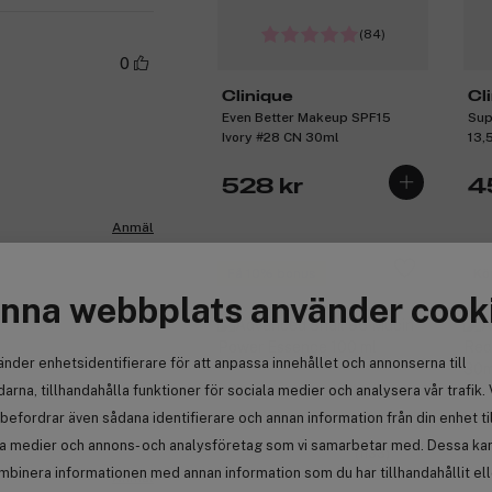
(84)
0
Clinique
Cl
Even Better Makeup SPF15
Sup
Ivory #28 CN 30ml
13,
528 kr
4
Anmäl
Få 10% bonus
Kö
nna webbplats använder cook
0
änder enhetsidentifierare för att anpassa innehållet och annonserna till
arna, tillhandahålla funktioner för sociala medier och analysera vår trafik. 
befordrar även sådana identifierare och annan information från din enhet ti
o
la medier och annons- och analysföretag som vi samarbetar med. Dessa kan 
(1133)
mbinera informationen med annan information som du har tillhandahållit el
Anmäl