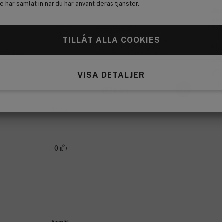
 har samlat in när du har använt deras tjänster.
An
Aze
Red
COSRX
0
TILLÅT ALLA COOKIES
Advanced Snail 96 Mucin
Med
Power Essence 100 ml
h. Super
2
279
VISA DETALJER
Med
161 kr
vid
Anmäl
0