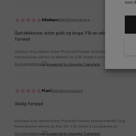
som de
Bekräftad köpare
Maiken
God dekkevne, sitter godt og lenge. Får en veldig fin matt finis
fornøyd
Clinique Stay-Matte Sheer Pressed Powder Stay Beige 7,6g
Recensionen skrevs av Maiken för 2 år sedan | cocopanda.no
Se översättning
Bekräftad köpare
Kari
Veldig fornøyd
Clinique Stay-Matte Sheer Pressed Powder Invisible Matte 7,6g
Recensionen skrevs av Kari för 3 år sedan | cocopanda.no
Se översättning