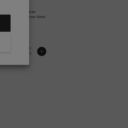
ua
laic Acid 10 Hyaluron
ness Soothing Serum 30ml
lemspris:
09 kr
 kr
lemspriset gäller
 köp av 2 från Anua