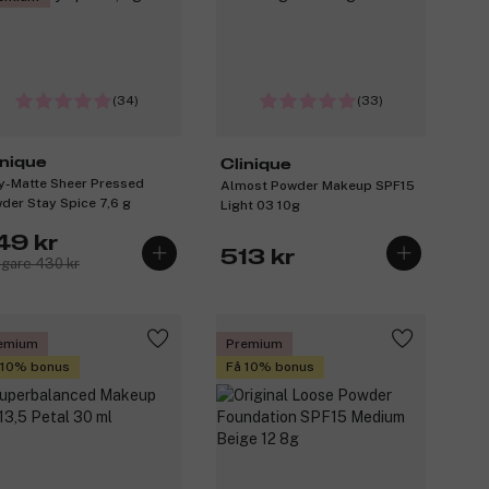
(34)
(33)
inique
Clinique
y-Matte Sheer Pressed
Almost Powder Makeup SPF15
der Stay Spice 7,6 g
Light 03 10g
49 kr
513 kr
igare 430 kr
emium
Premium
 10% bonus
Få 10% bonus