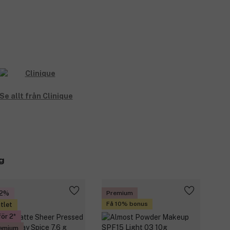
Se allt från Clinique
g
42%
Premium
Få 10% bonus
tlet
för 2
emium