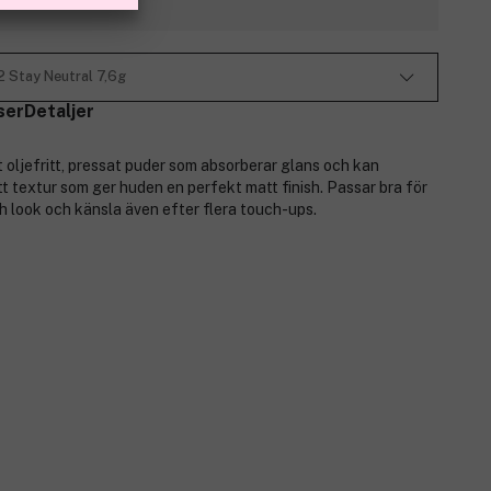
 Stay Neutral 7,6g
ser
Detaljer
oljefritt, pressat puder som absorberar glans och kan
t textur som ger huden en perfekt matt finish. Passar bra för
h look och känsla även efter flera touch-ups.