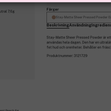
Färger
Stay-Matte Sheer Pressed Powder 02
Beskrivning
Användning
Ingredien
Stay-Matte Sheer Pressed Powder är ett 
användas hela dagen. Den har en ultralät
fet hud och orenheter. Behåller en fräsc
Produktnummer:
3121729
cent Peach 6g