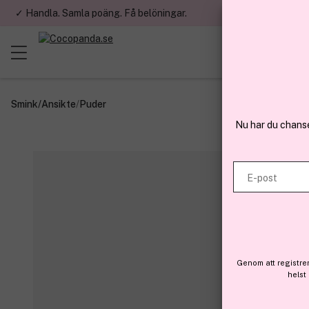
✓ Handla. Samla poäng. Få belöningar.
✓ Betala med fa
Smink
/
Ansikte
/
Puder
Nu har du chans
E-post
Genom att registre
helst