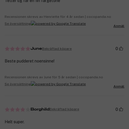
Tetter og får en fin fargetone
Recensionen skrevs av Henriette för 4 år sedan | cocopanda.no
Se översättning
Anmäl
0
Bekräftad köpare
June
Beste pudderet noensinne!
Recensionen skrevs av June för 5 år sedan | cocopanda.no
Se översättning
Anmäl
0
Bekräftad köpare
Borghild
Helt super.