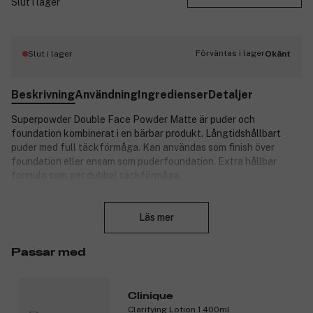
Slut i lager
Förväntas i lager
Slut i lager
Okänt
Beskrivning
Användning
Ingredienser
Detaljer
Superpowder Double Face Powder Matte är puder och
foundation kombinerat i en bärbar produkt. Långtidshållbart
puder med full täckförmåga. Kan användas som finish över
foundation eller ensam som puderfoundation. Extra hållbar
formula som ger dubbel täckförmåga.
Produktnummer:
3121714
Stäng
Läs mer
Passar med
Clinique
Clarifying Lotion 1 400ml