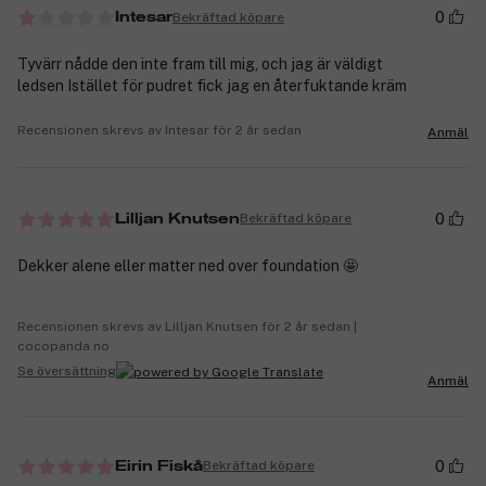
0
Bekräftad köpare
Intesar
Tyvärr nådde den inte fram till mig, och jag är väldigt
ledsen Istället för pudret fick jag en återfuktande kräm
Recensionen skrevs av Intesar för 2 år sedan
Anmäl
0
Bekräftad köpare
Lilljan Knutsen
Dekker alene eller matter ned over foundation 🤩
Recensionen skrevs av Lilljan Knutsen för 2 år sedan |
cocopanda.no
Se översättning
Anmäl
0
Bekräftad köpare
Eirin Fiskå