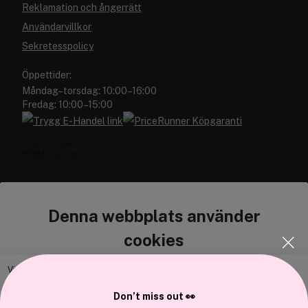
Reklamation och ångerrätt
Användarvillkor
Sekretesspolicy
Öppettider:
Måndag–torsdag: 10:00–16:00
Fredag: 10:00–15:00
Denna webbplats använder
Cocopanda.se
cookies
Om oss
Bli medlem
Vi använder enhetsidentifierare för att anpassa innehållet och
annonserna till användarna, tillhandahålla funktioner för sociala medier
Samarbeta med oss
Don’t miss out 👀
och analysera vår trafik. Vi vidarebefordrar även sådana identifierare