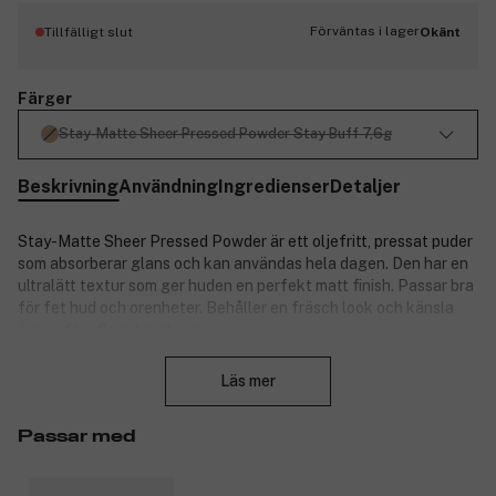
Förväntas i lager
Tillfälligt slut
Okänt
Färger
Stay-Matte Sheer Pressed Powder Stay Buff 7,6g
Beskrivning
Användning
Ingredienser
Detaljer
Stay-Matte Sheer Pressed Powder är ett oljefritt, pressat puder
som absorberar glans och kan användas hela dagen. Den har en
ultralätt textur som ger huden en perfekt matt finish. Passar bra
för fet hud och orenheter. Behåller en fräsch look och känsla
även efter flera touch-ups.
Stäng
Produktnummer:
3121728
Läs mer
Passar med