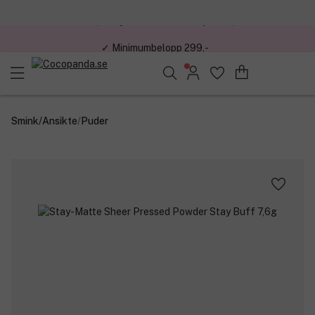
✓ Minimumbelopp 299,-
Sök bland 25.250 produkter..
Smink
/
Ansikte
/
Puder