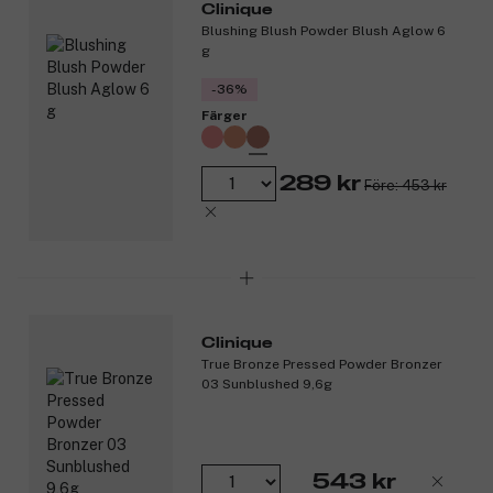
Clinique
Blushing Blush Powder Blush Aglow 6
g
-36%
Färger
289 kr
Före: 453 kr
Clinique
True Bronze Pressed Powder Bronzer
03 Sunblushed 9,6g
543 kr