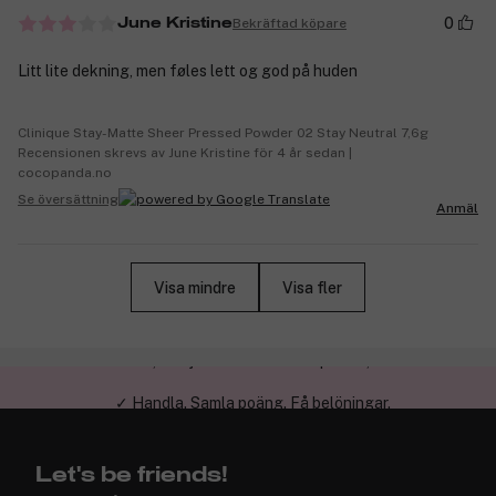
0
Bekräftad köpare
June Kristine
Litt lite dekning, men føles lett og god på huden
Clinique Stay-Matte Sheer Pressed Powder 02 Stay Neutral 7,6g
Recensionen skrevs av June Kristine för 4 år sedan |
cocopanda.no
Se översättning
Anmäl
Visa mindre
Visa fler
✓ Handla. Samla poäng. Få belöningar.
Let's be friends!