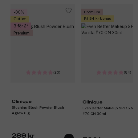
-36%
Premium
Få 54 kr bonus
Outlet
3 för 2
Premium
(20)
(84)
Clinique
Clinique
Blushing Blush Powder Blush
Even Better Makeup SPF15 Vani
Aglow 6 g
#70 CN 30ml
289 kr