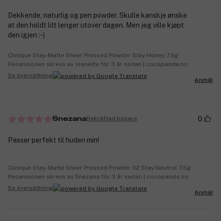
Dekkende, naturlig og pen powder. Skulle kanskje ønske
at den holdt litt lenger utover dagen. Men jeg ville kjøpt
den igjen :-)
Clinique Stay-Matte Sheer Pressed Powder Stay Honey 7,6g
Recensionen skrevs av Jeanette för 3 år sedan | cocopanda.no
Se översättning
Anmäl
0
Bekräftad köpare
Snezana
Passer perfekt til huden min!
Clinique Stay-Matte Sheer Pressed Powder 02 Stay Neutral 7,6g
Recensionen skrevs av Snezana för 3 år sedan | cocopanda.no
Se översättning
Anmäl