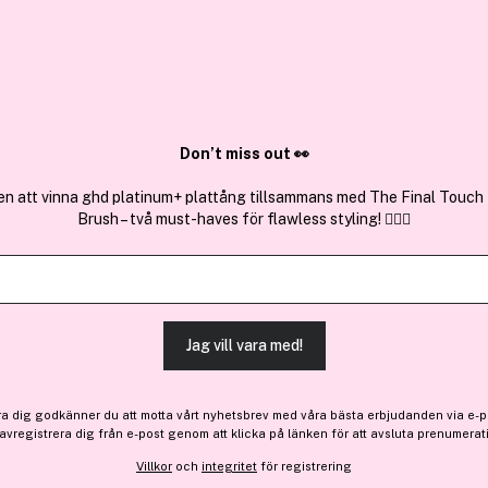
✓ Över 1,5 mil
ktura
✓ Trygg E-handel
Sök bland 25.386 produkter..
Don’t miss out 👀
en att vinna ghd platinum+ plattång tillsammans med The Final Touch
Brush – två must-haves för flawless styling! 💇‍♀️✨
Få 20 kr bonus
Laura Biagiotti
Laura Shower Gel 150ml
(21)
Läs produktrecensioner 
Jag vill vara med!
200 kr
ra dig godkänner du att motta vårt nyhetsbrev med våra bästa erbjudanden via e-p
Tillfälligt slut
 avregistrera dig från e-post genom att klicka på länken för att avsluta prenumerat
Villkor
och
integritet
för registrering