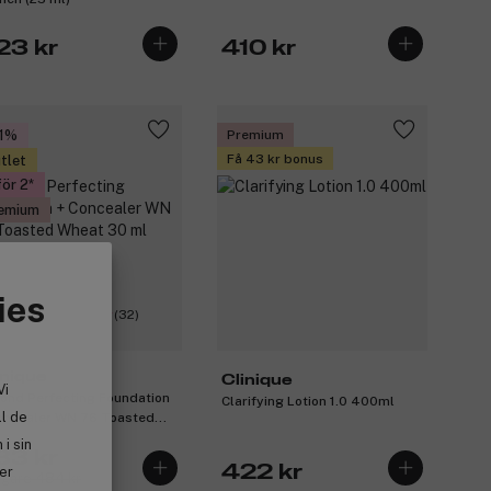
23 kr
410 kr
1%
Premium
Få 43 kr bonus
tlet
för 2
emium
ies
(32)
inique
Clinique
Vi
ond Perfecting Foundation
Clarifying Lotion 1.0 400ml
ll de
oncealer WN 76 Toasted
at 30 ml
i sin
33 kr
422 kr
ler
igare 484 kr