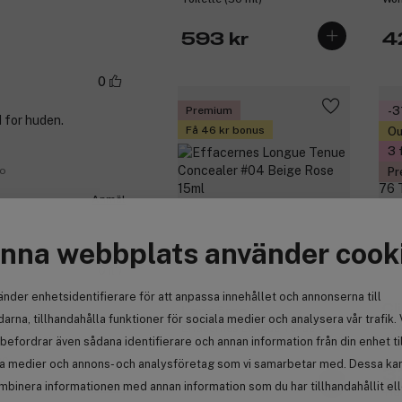
593 kr
4
0
Premium
-3
d for huden.
Få 46 kr bonus
Ou
3 
no
Pr
Anmäl
nna webbplats använder cook
(38)
0
änder enhetsidentifierare för att anpassa innehållet och annonserna till
Cl
Lancôme
arna, tillhandahålla funktioner för sociala medier och analysera vår trafik. 
Bey
Effacernes Longue Tenue
befordrar även sådana identifierare och annan information från din enhet ti
+ C
Concealer #04 Beige Rose
Whe
no
15ml
la medier och annons- och analysföretag som vi samarbetar med. Dessa kan 
3
455 kr
mbinera informationen med annan information som du har tillhandahållit el
Anmäl
Tid