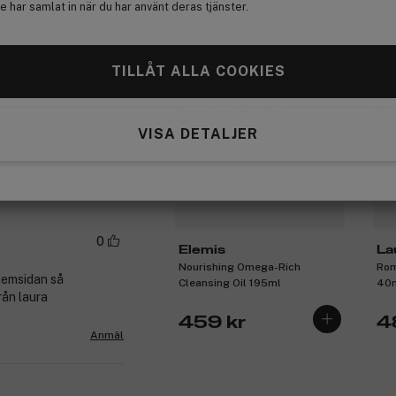
 har samlat in när du har använt deras tjänster.
0
Få 46 kr bonus
Få
TILLÅT ALLA COOKIES
e.
VISA DETALJER
Anmäl
0
Elemis
La
Nourishing Omega-Rich
Rom
hemsidan så
Cleansing Oil 195ml
40
rån laura
459 kr
4
Anmäl