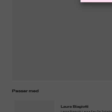
Passar med
Laura Biagiotti
Laura Biagotti Laura Eau De Toilett