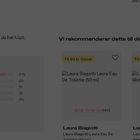
Se 
 du har köpt.
Vi rekommenderar detta till di
Få 60 kr bonus
Få
(17)
(2)
(1)
(1)
(0)
(146)
Laura Biagiotti
La
Laura Biagotti Laura Eau De
Lau
Toilette (50 ml)
Wom