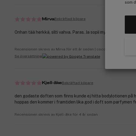
som de
Bekräftad köpare
Mirva
Onhan tää herkkä, silti vahva. Paras. Ja sopii myös herkälle iholl
Recensionen skrevs av Mirva för ett år sedan | cocopanda.fi
Se översättning
Bekräftad köpare
Kjell-åke
den godaste doften som finns kunde ej hitta bodylotionen på 
hoppas den kommer i framtiden lika god i doft som parfymen f
Recensionen skrevs av Kjell-åke för 4 år sedan