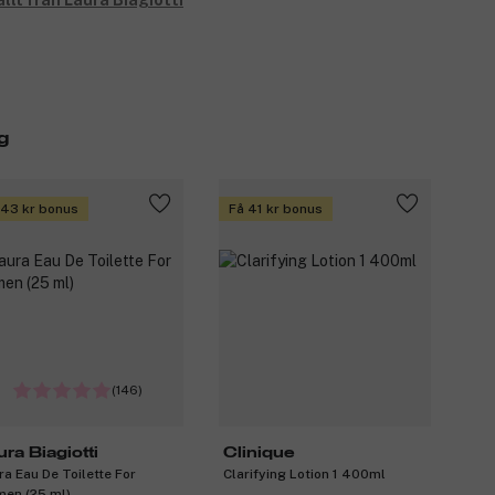
allt från Laura Biagiotti
g
 43 kr bonus
Få 41 kr bonus
(146)
ura Biagiotti
Clinique
ra Eau De Toilette For
Clarifying Lotion 1 400ml
en (25 ml)