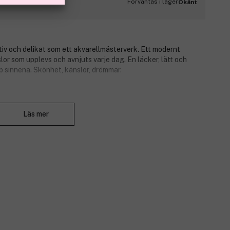
Förväntas i lager
Okänt
iv och delikat som ett akvarellmästerverk. Ett modernt
lor som upplevs och avnjuts varje dag. En läcker, lätt och
p sinnena. Skönhet, känslor, drömmar.
Stäng
varta vinbär
Läs mer
h röda rosor
elträ