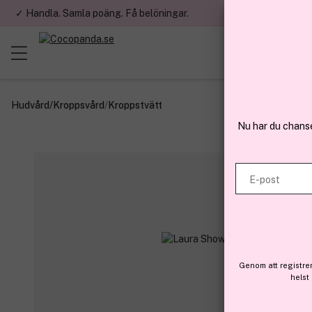
✓ Handla. Samla poäng. Få belöningar.
✓ Betala med fa
Hudvård
/
Kroppsvård
/
Kroppstvätt
Nu har du chans
E-post
Genom att registre
helst