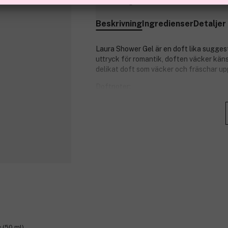
Tillfälligt slut
Beskrivning
Ingredienser
Detaljer
Laura Shower Gel är en doft lika suggest
uttryck för romantik, doften väcker käns
delikat doft som väcker och fräschar up
Doftnoter:
Toppnoter: Persika, plommon och s
Hjärtnoter: Jasmin, liljekonvalj oc
Bottennoter: Mysk, vanilj och sand
Produktnummer:
3106277
e (50 ml)