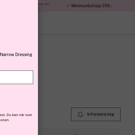
jon kunder – Trustpilot 4,7
✓ Minimumbelopp 299,-
av 5
 Narrow Dressing
(10)
Informera mig
ost. Du kan när som
ionen.