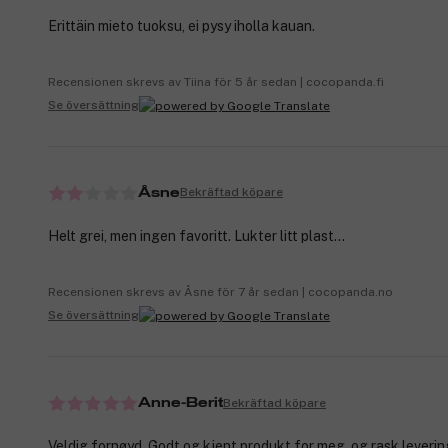
Erittäin mieto tuoksu, ei pysy iholla kauan.
Recensionen skrevs av Tiina för 5 år sedan | cocopanda.fi
Se översättning
Bekräftad köpare
Åsne
Helt grei, men ingen favoritt. Lukter litt plast...
Recensionen skrevs av Åsne för 7 år sedan | cocopanda.no
Se översättning
Bekräftad köpare
Anne-Berit
Veldig fornøyd. Godt og kjent produkt for meg, og rask leverin