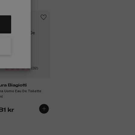
 49 kr bonus
(32)
ura Biagiotti
a Uomo Eau De Toilette
ml
81 kr