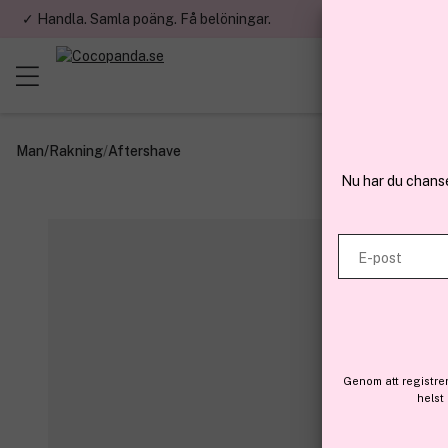
✓ Handla. Samla poäng. Få belöningar.
✓ Betala med fa
Man
/
Rakning
/
Aftershave
Nu har du chans
E-post
Genom att registre
helst