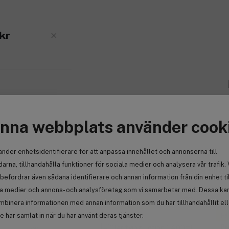
kr
nna webbplats använder cook
änder enhetsidentifierare för att anpassa innehållet och annonserna till
arna, tillhandahålla funktioner för sociala medier och analysera vår trafik. 
 du har köpt.
Vi rekommenderar detta till di
befordrar även sådana identifierare och annan information från din enhet ti
la medier och annons- och analysföretag som vi samarbetar med. Dessa kan 
mbinera informationen med annan information som du har tillhandahållit el
Få 41 kr bonus
-
 har samlat in när du har använt deras tjänster.
Få
Pr
(3)