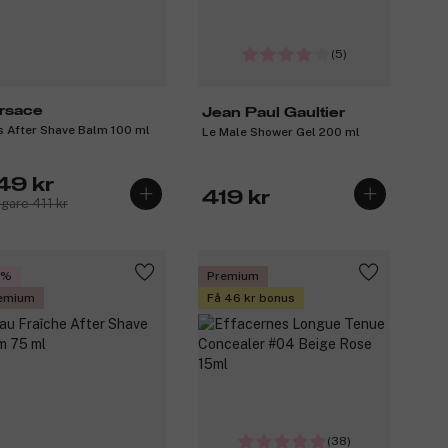
(5)
rsace
Jean Paul Gaultier
s After Shave Balm 100 ml
Le Male Shower Gel 200 ml
49 kr
419 kr
igare 411 kr
5%
Premium
emium
Få 46 kr bonus
(38)