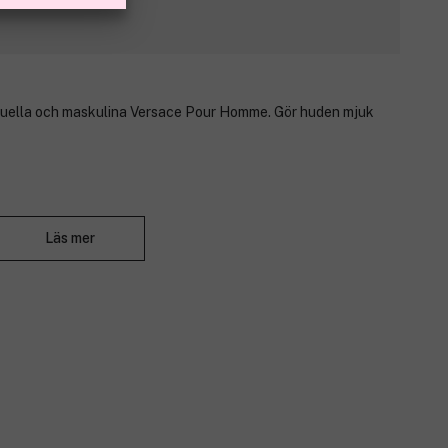
suella och maskulina Versace Pour Homme. Gör huden mjuk
Stäng
t, centifoliaros.
Läs mer
ia, cederträ, geranium.
.