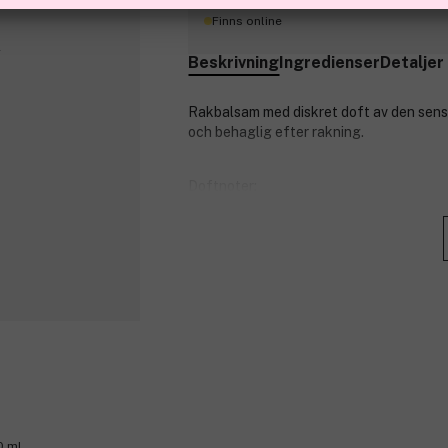
Finns online
Beskrivning
Ingredienser
Detaljer
Rakbalsam med diskret doft av den sen
och behaglig efter rakning.
Doftnoter:
Toppnoter: citron, neroli, bergamot
Hjärtnoter: hyacint, muskatellsalv
Basnoter: amber, mysk, tonkaböna
Produktnummer:
3106399
0 ml