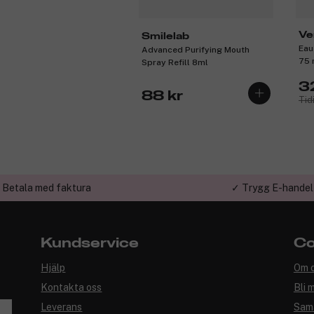
Ve
Smilelab
Eau
Advanced Purifying Mouth
75 
Spray Refill 8ml
3
88 kr
Tid
 Betala med faktura
✓ Trygg E-handel
Kundservice
Co
Hjälp
Om 
Kontakta oss
Bli 
Leverans
Sam