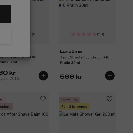
(6)
(119)
rsace
Lancôme
s Pour Femme Eau de
Teint Miracle Foundation #10
fum 30 ml
Pralin 30ml
60 kr
599 kr
igare 701 kr
5%
Premium
emium
Få 42 kr bonus