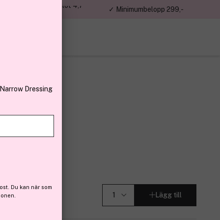
jon kunder – Trustpilot 4,7
✓ Minimumbelopp 299,-
av 5
 Narrow Dressing
alm 100 ml
3)
ost. Du kan när som
Lägg till
ionen.