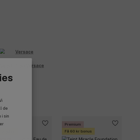
Se allt från Versace
ies
Vi
g
ll de
i sin
ler
20%
Premium
Få 60 kr bonus
 en gåva
emium