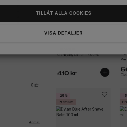
(0)
(0)
TILLÅT ALLA COOKIES
(0)
(0)
VISA DETALJER
Ve
Clinique
Ero
Clarifying Lotion 1 400ml
Par
5
410 kr
Tid
0
-25%
-1
Premium
Pr
Anmäl