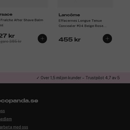
rsace
Lancôme
 Fraîche After Shave Balm
Effacernes Longue Tenue
ml
Concealer #04 Beige Rose
15ml
27 kr
455 kr
igare 385 kr
✓ Över 1,5 miljon kunder – Trustpilot 4,7 av 5
copanda.se
oss
medlem
arbeta med oss