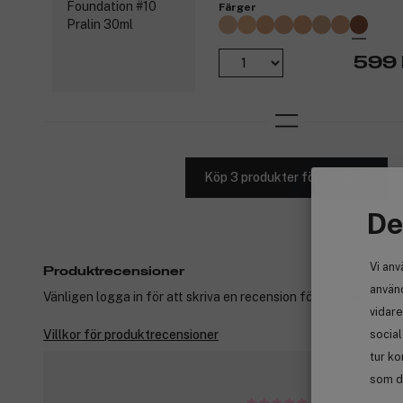
Färger
599 
Köp 3 produkter för 1 569 kr
De
Vi anv
Produktrecensioner
använd
Vänligen logga in för att skriva en recension för produkter som
vidare
socia
Villkor för produktrecensioner
tur ko
som de