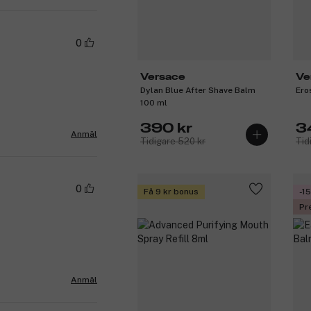
0
Versace
Ve
Dylan Blue After Shave Balm
Ero
100 ml
390 kr
3
Anmäl
Tidigare 520 kr
Tid
0
Få 9 kr bonus
-1
Pr
Anmäl