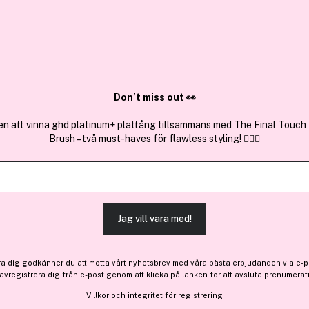
✓ Över 1,5 mil
ktura
✓ Trygg E-handel
Sök bland 25.357 produkter..
Don’t miss out 👀
en att vinna ghd platinum+ plattång tillsammans med The Final Touch
Brush – två must-haves för flawless styling! 💇‍♀️✨
Premium
Versace
Pour Homme After Shave B
(3)
Läs produktrecensioner (
Jag vill vara med!
-15%
Bara 2 på lager
ra dig godkänner du att motta vårt nyhetsbrev med våra bästa erbjudanden via e-p
347 kr
 avregistrera dig från e-post genom att klicka på länken för att avsluta prenumerat
Före: 409 kr
Villkor
och
integritet
för registrering