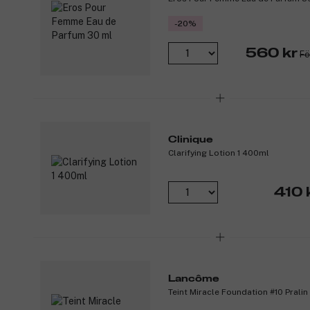
-20%
560 kr
Fö
Clinique
Clarifying Lotion 1 400ml
410 
Lancôme
Teint Miracle Foundation #10 Prali