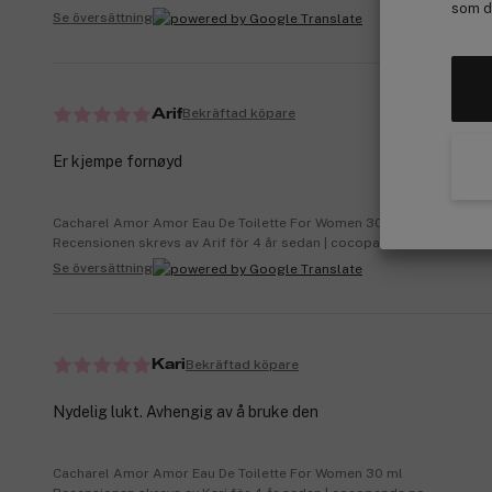
som de
Se översättning
Bekräftad köpare
Arif
Er kjempe fornøyd
Cacharel Amor Amor Eau De Toilette For Women 30 ml
Recensionen skrevs av Arif för 4 år sedan | cocopanda.no
Se översättning
Bekräftad köpare
Kari
Nydelig lukt. Avhengig av å bruke den
Cacharel Amor Amor Eau De Toilette For Women 30 ml