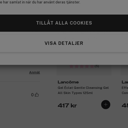
 har samlat in när du har använt deras tjänster.
Anmäl
Premium
Pr
TILLÅT ALLA COOKIES
Få 10% bonus
Få
0
VISA DETALJER
(5)
Anmäl
Lancôme
La
Gel Éclat Gentle Cleansing Gel
Eff
All Skin Types 125ml
Con
0
15m
417 kr
4