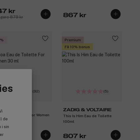
47 kr
867 kr
igare 879 kr
5%
Premium
Få 10% bonus
ies
(92)
(5)
charel
ZADIG & VOLTAIRE
Vi
 Eau de Toilette For Women
This Is Him Eau de Toilette
ll de
ml
100ml
i sin
06 kr
ler
807 kr
igare 361 kr