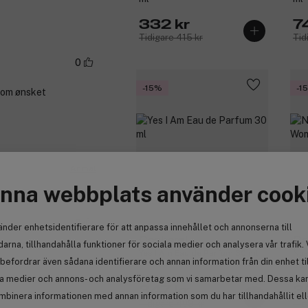
332 kr
7
Tidigare 415 kr
Tid
0
-15%
-1
 som ønsket
Anmäl
nna webbplats använder cook
(19)
0
änder enhetsidentifierare för att anpassa innehållet och annonserna till
Cacharel
Ca
arna, tillhandahålla funktioner för sociala medier och analysera vår trafik. 
Yes I Am Eau de Parfum 30 ml
Noa
befordrar även sådana identifierare och annan information från din enhet ti
30 
la medier och annons- och analysföretag som vi samarbetar med. Dessa kan 
347 kr
3
mbinera informationen med annan information som du har tillhandahållit el
Tidigare 409 kr
Tid