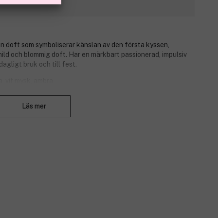
n doft som symboliserar känslan av den första kyssen,
mild och blommig doft. Har en märkbart passionerad, impulsiv
agligt bruk och till fest.
a, vit mysk, ambra
Stäng
Läs mer