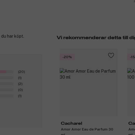
 du har köpt.
Vi rekommenderar detta till di
-20%
-1
(20)
(1)
(2)
(0)
(1)
Cacharel
Ca
Amor Amor Eau de Parfum 30
Amo
ml
ml