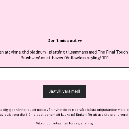
✓ Över 1,5 mil
ktura
✓ Trygg E-handel
Sök bland 25.239 produkter..
Don’t miss out 👀
en att vinna ghd platinum+ plattång tillsammans med The Final Touch
Brush – två must-haves för flawless styling! 💇‍♀️✨
Cacharel
Amor Amor Eau De Toilett
(24)
Läs produktrecensioner 
Jag vill vara med!
-15%
Bara 5 på lager
306 kr
ra dig godkänner du att motta vårt nyhetsbrev med våra bästa erbjudanden via e-p
Före: 361 kr
 avregistrera dig från e-post genom att klicka på länken för att avsluta prenumerat
Villkor
och
integritet
för registrering