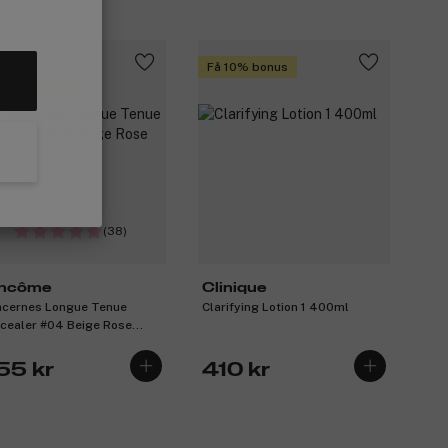
emium
Få 10% bonus
 10% bonus
(38)
ncôme
Clinique
acernes Longue Tenue
Clarifying Lotion 1 400ml
cealer #04 Beige Rose
l
55 kr
410 kr