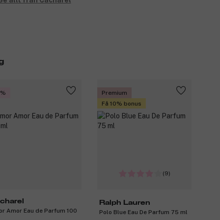
Se allt från Cacharel
g
5%
Premium
Få 10% bonus
(9)
charel
Ralph Lauren
r Amor Eau de Parfum 100
Polo Blue Eau De Parfum 75 ml