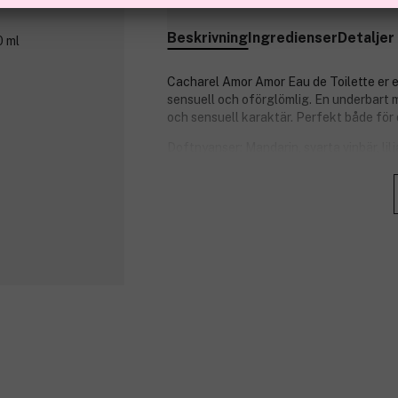
Finns online
Beskrivning
Ingredienser
Detaljer
Cacharel Amor Amor Eau de Toilette er e
sensuell och oförglömlig. En underbart 
och sensuell karaktär. Perfekt både för d
Doftnyanser: Mandarin, svarta vinbär, lilj
Produktnummer:
3102778