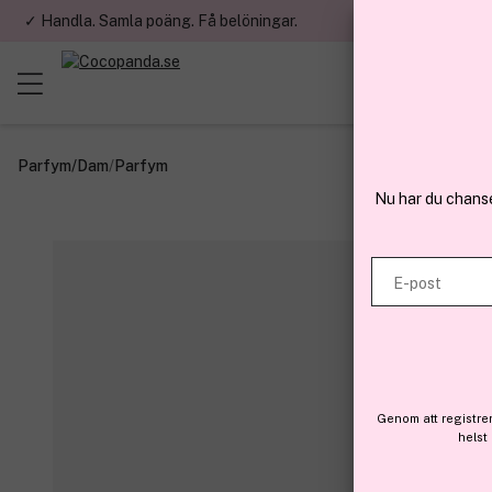
✓ Handla. Samla poäng. Få belöningar.
✓ Betala med fa
Parfym
/
Dam
/
Parfym
Nu har du chans
E-post
Genom att registre
helst