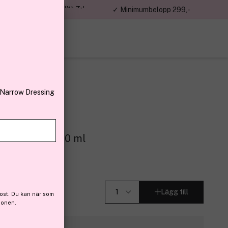
jon kunder – Trustpilot 4,7
✓ Minimumbelopp 299,-
av 5
 Narrow Dressing
e For Women 30 ml
(11)
Lägg till
ost. Du kan när som
ionen.