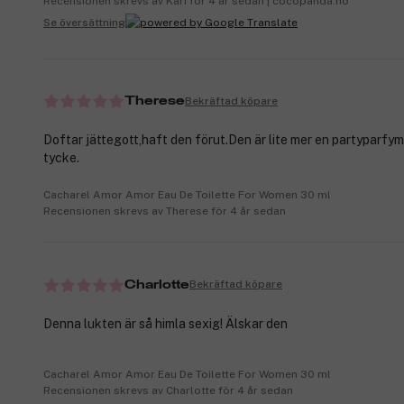
Recensionen skrevs av Kari för 4 år sedan | cocopanda.no
Se översättning
Bekräftad köpare
Therese
Doftar jättegott,haft den förut.Den är lite mer en partyparfym 
tycke.
Cacharel Amor Amor Eau De Toilette For Women 30 ml
Recensionen skrevs av Therese för 4 år sedan
Bekräftad köpare
Charlotte
Denna lukten är så himla sexig! Älskar den
Cacharel Amor Amor Eau De Toilette For Women 30 ml
Recensionen skrevs av Charlotte för 4 år sedan