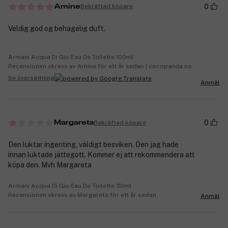
0
Bekräftad köpare
Amine
Veldig god og behagelig duft.
Armani Acqua Di Gio Eau De Toilette 100ml
Recensionen skrevs av Amine för ett år sedan | cocopanda.no
Se översättning
Anmäl
0
Bekräftad köpare
Margareta
Den luktar ingenting, väldigt besviken. Den jag hade
innan luktade jättegott. Kommer ej att rekommendera att
köpa den. Mvh Margareta
Armani Acqua Di Gio Eau De Toilette 30ml
Recensionen skrevs av Margareta för ett år sedan
Anmäl