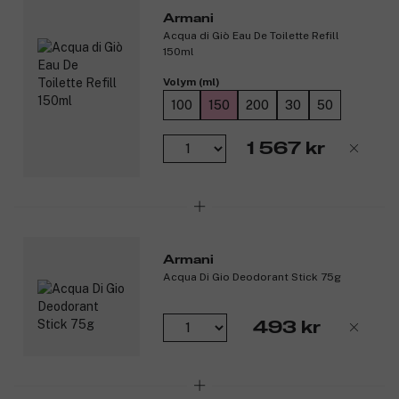
Produktnummer:
3101814
Armani
Acqua di Giò Eau De Toilette Refill
150ml
Volym (ml)
100
150
200
30
50
1 567 kr
Armani
Acqua Di Gio Deodorant Stick 75g
493 kr