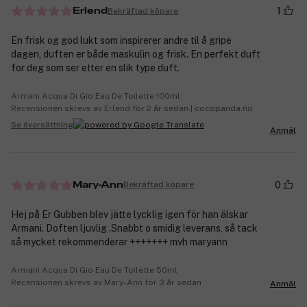
1
Bekräftad köpare
Erlend
En frisk og god lukt som inspirerer andre til å gripe
dagen, duften er både maskulin og frisk. En perfekt duft
for deg som ser etter en slik type duft.
Armani Acqua Di Gio Eau De Toilette 100ml
Recensionen skrevs av Erlend för 2 år sedan | cocopanda.no
Se översättning
Anmäl
0
Bekräftad köpare
Mary-Ann
Hej på Er Gubben blev jätte lycklig igen för han älskar
Armani. Doften ljuvlig .Snabbt o smidig leverans, så tack
så mycket rekommenderar +++++++ mvh maryann
Armani Acqua Di Gio Eau De Toilette 50ml
Recensionen skrevs av Mary-Ann för 3 år sedan
Anmäl