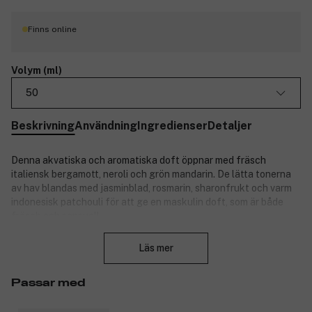
Finns online
Volym (ml)
50
Beskrivning
Användning
Ingredienser
Detaljer
Denna akvatiska och aromatiska doft öppnar med fräsch
italiensk bergamott, neroli och grön mandarin. De lätta tonerna
av hav blandas med jasminblad, rosmarin, sharonfrukt och varm
indonesisk patchouli för att ge en maskulin doft, som är både
fräsch och sensuell.
Stäng
Stämning: Naturlig renhet och autentisk. Träaktig med friskhet
Läs mer
från marina toner. Världens mest sålda herrdoft.
Ge honom en lyxig present med Armani. Denna doft är den
Passar med
perfekta presenten till din älskade.