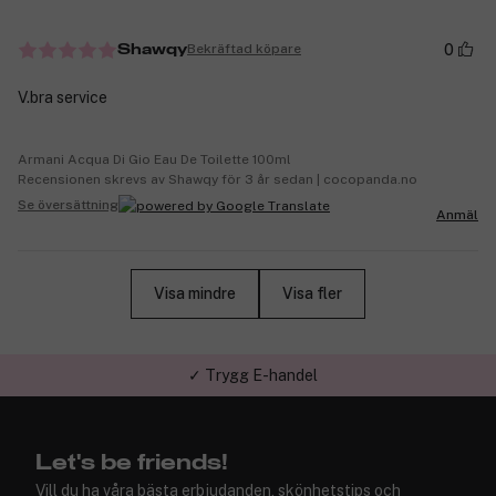
0
Bekräftad köpare
Shawqy
V.bra service
Armani Acqua Di Gio Eau De Toilette 100ml
Recensionen skrevs av Shawqy för 3 år sedan | cocopanda.no
Se översättning
Anmäl
Visa mindre
Visa fler
✓ Trygg E-handel
Let's be friends!
Vill du ha våra bästa erbjudanden, skönhetstips och