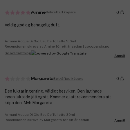
0
Bekräftad köpare
Amine
Veldig god og behagelig duft.
Armani Acqua Di Gio Eau De Toilette 100ml
Recensionen skrevs av Amine för ett år sedan | cocopanda.no
Se översättning
Anmäl
0
Bekräftad köpare
Margareta
Den luktar ingenting, väldigt besviken. Den jag hade
innan luktade jättegott. Kommer ej att rekommendera att
köpa den. Mvh Margareta
Armani Acqua Di Gio Eau De Toilette 30ml
Recensionen skrevs av Margareta för ett år sedan
Anmäl