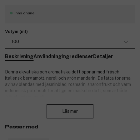
Finns online
Volym (ml)
100
Beskrivning
Användning
Ingredienser
Detaljer
Denna akvatiska och aromatiska doft öppnar med fräsch
italiensk bergamott, neroli och grön mandarin. De lätta tonerna
av hav blandas med jasminblad, rosmarin, sharonfrukt och varm
indonesisk patchouli för att ge en maskulin doft, som är både
fräsch och sensuell.
Stäng
Stämning: Naturlig renhet och autentisk. Träaktig med friskhet
Läs mer
från marina toner. Världens mest sålda herrdoft.
Ge honom en lyxig present med Armani. Denna doft är den
Passar med
perfekta presenten till din älskade.