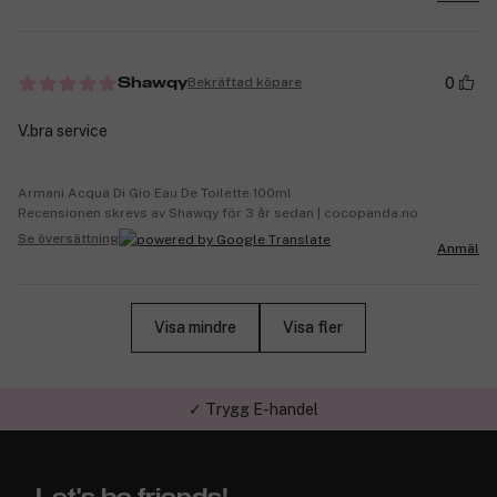
0
Bekräftad köpare
Shawqy
V.bra service
Armani Acqua Di Gio Eau De Toilette 100ml
Recensionen skrevs av Shawqy för 3 år sedan | cocopanda.no
Se översättning
Anmäl
Visa mindre
Visa fler
✓ Trygg E-handel