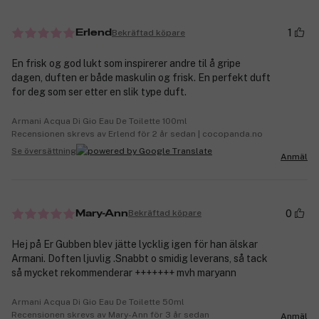
1
Bekräftad köpare
Erlend
En frisk og god lukt som inspirerer andre til å gripe
dagen, duften er både maskulin og frisk. En perfekt duft
for deg som ser etter en slik type duft.
Armani Acqua Di Gio Eau De Toilette 100ml
Recensionen skrevs av Erlend för 2 år sedan | cocopanda.no
Se översättning
Anmäl
0
Bekräftad köpare
Mary-Ann
Hej på Er Gubben blev jätte lycklig igen för han älskar
Armani. Doften ljuvlig .Snabbt o smidig leverans, så tack
så mycket rekommenderar +++++++ mvh maryann
Armani Acqua Di Gio Eau De Toilette 50ml
Recensionen skrevs av Mary-Ann för 3 år sedan
Anmäl