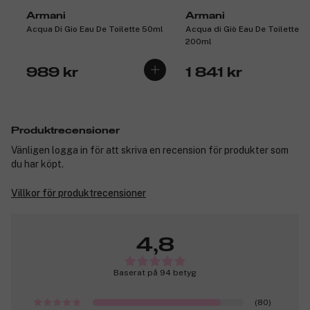
Armani
Armani
Acqua Di Gio Eau De Toilette 50ml
Acqua di Giò Eau De Toilette
200ml
989 kr
1 841 kr
Produktrecensioner
Vänligen logga in för att skriva en recension för produkter som
du har köpt.
Villkor för produktrecensioner
4,8
Baserat på 94 betyg
(80)