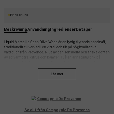
Finns online
Beskrivning
Användning
Ingredienser
Detaljer
Liquid Marseille Soap Olive Wood är en lyxig flytande handtvål,
traditionellt tillverkad i en kittel och rik på högkvalitativa
växtoljor från Provence. Njut av den sensuella och friska doften
av solvarmt trä, citrus och kamfer. Tvålen är naturligt rik på
glycerin och kokosolja, ger ett härligt skum och gör huden mjuk
Stäng
och återfuktad efter varje användning. Liquid Marseille Soap
Olive Wood kommer i en påfyllningsbar pumpflaska med en enkel
Läs mer
och elegant design, som passar perfekt i både kök och badrum.
Lätt att använda och skonsam nog att användas dagligen.
Perfekt för hela familjen!
Produktnummer:
3093022
Se allt från Compagnie De Provence