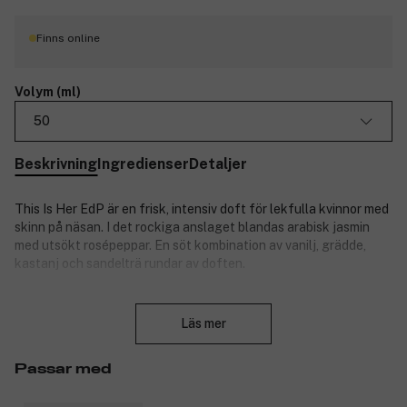
Finns online
Volym (ml)
50
Beskrivning
Ingredienser
Detaljer
This Is Her EdP är en frisk, intensiv doft för lekfulla kvinnor med
skinn på näsan. I det rockiga anslaget blandas arabisk jasmin
med utsökt rosépeppar. En söt kombination av vanilj, grädde,
kastanj och sandelträ rundar av doften.
Stäng
Doftnoter:
Läs mer
Toppnoter: arabisk jasmin, rosépeppar.
Hjärtnoter: kastanj, vanilj, vispgrädde.
Passar med
Basnoter: sandelträ, kashmirträ.