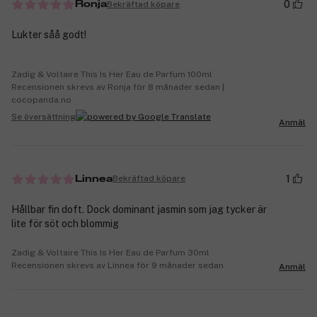
0
Bekräftad köpare
Ronja
Lukter såå godt!
Zadig & Voltaire This Is Her Eau de Parfum 100ml
Recensionen skrevs av Ronja för 8 månader sedan |
cocopanda.no
Se översättning
Anmäl
1
Bekräftad köpare
Linnea
Hållbar fin doft. Dock dominant jasmin som jag tycker är
lite för söt och blommig
Zadig & Voltaire This Is Her Eau de Parfum 30ml
Recensionen skrevs av Linnea för 9 månader sedan
Anmäl