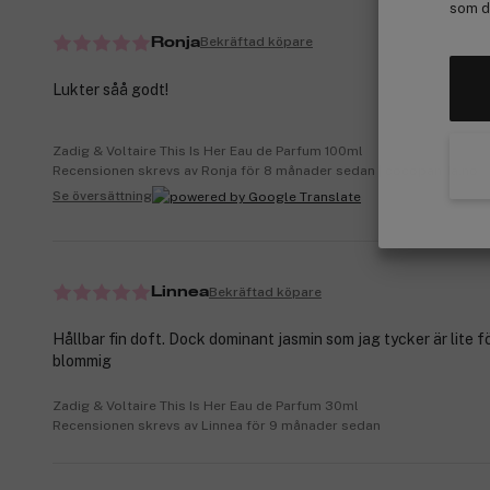
som de
Bekräftad köpare
Ronja
Lukter såå godt!
Zadig & Voltaire This Is Her Eau de Parfum 100ml
Recensionen skrevs av Ronja för 8 månader sedan | cocopanda.no
Se översättning
Bekräftad köpare
Linnea
Hållbar fin doft. Dock dominant jasmin som jag tycker är lite f
blommig
Zadig & Voltaire This Is Her Eau de Parfum 30ml
Recensionen skrevs av Linnea för 9 månader sedan