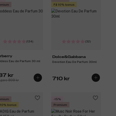
emium
Få 10% bonus
(134)
(32)
rberry
Dolce&Gabbana
dess Eau de Parfum 30 ml
Devotion Eau De Parfum 30ml
87 kr
710 kr
igare 809 kr
emium
-15%
 10% bonus
Premium