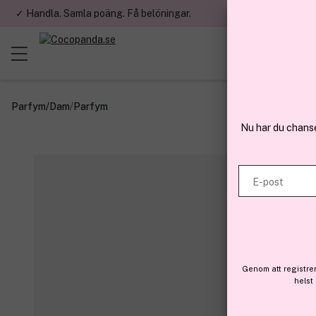
✓ Handla. Samla poäng. Få belöningar.
✓ Betala med fa
Parfym
/
Dam
/
Parfym
Nu har du chans
E-post
Genom att registre
helst