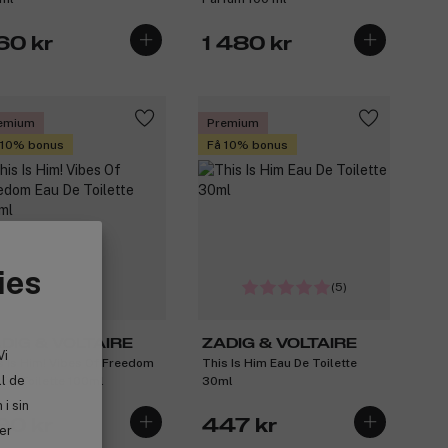
60 kr
1 480 kr
emium
Premium
 10% bonus
Få 10% bonus
ies
(5)
DIG & VOLTAIRE
ZADIG & VOLTAIRE
Vi
s Is Him! Vibes Of Freedom
This Is Him Eau De Toilette
ll de
 De Toilette 100ml
30ml
i sin
90 kr
447 kr
ler