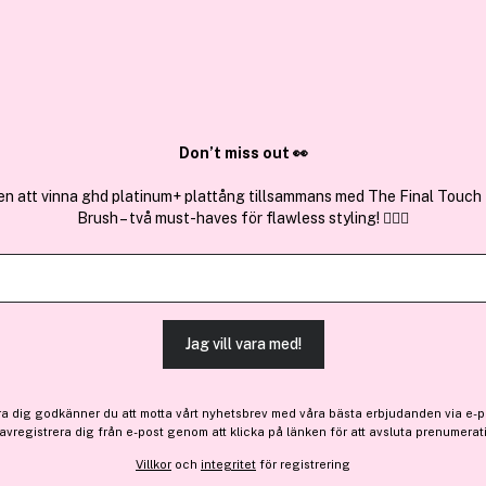
✓ Över 1,5 mil
ktura
✓ Trygg E-handel
Sök bland 25.232 produkter..
Don’t miss out 👀
en att vinna ghd platinum+ plattång tillsammans med The Final Touch
Brush – två must-haves för flawless styling! 💇‍♀️✨
Premium
Få 10% bonus
ZADIG & VOL
This Is Her Eau de Parfum 
(153)
Läs produktrecensione
Jag vill vara med!
504 kr
ra dig godkänner du att motta vårt nyhetsbrev med våra bästa erbjudanden via e-p
 avregistrera dig från e-post genom att klicka på länken för att avsluta prenumerat
Villkor
och
integritet
för registrering
Finns online