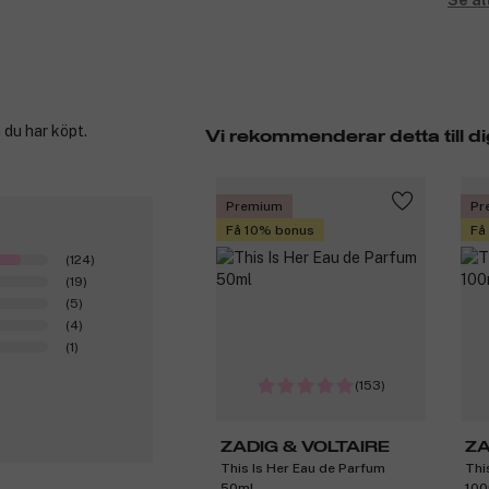
Se al
 du har köpt.
Vi rekommenderar detta till di
Premium
Pr
Få 10% bonus
Få
(124)
(19)
(5)
(4)
(1)
(153)
ZADIG & VOLTAIRE
ZA
This Is Her Eau de Parfum
Thi
50ml
100