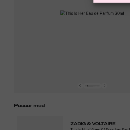
Passar med
ZADIG & VOLTAIRE
This Is Him! Vibes Of Freedom Eau 