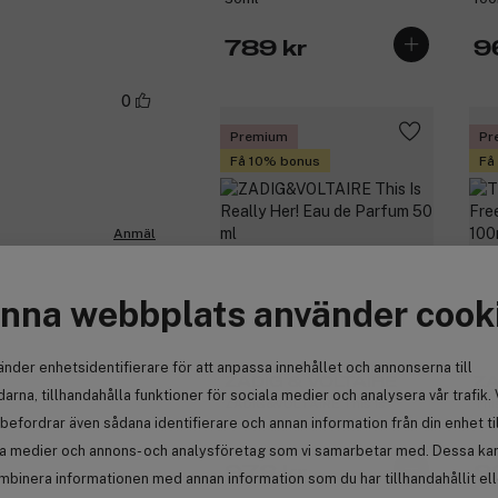
789 kr
9
0
Premium
Pr
Få 10% bonus
Få
Anmäl
nna webbplats använder cook
0
änder enhetsidentifierare för att anpassa innehållet och annonserna till
ZADIG & VOLTAIRE
ZA
arna, tillhandahålla funktioner för sociala medier och analysera vår trafik. 
ZADIG&VOLTAIRE This Is
Thi
befordrar även sådana identifierare och annan information från din enhet ti
Really Her! Eau de Parfum 50
Eau
ml
la medier och annons- och analysföretag som vi samarbetar med. Dessa kan 
Anmäl
978 kr
8
mbinera informationen med annan information som du har tillhandahållit el