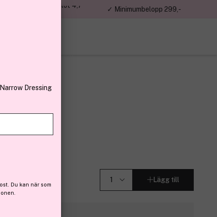
jon kunder – Trustpilot 4,7
✓ Minimumbelopp 299,-
av 5
 Narrow Dressing
TAIRE
30ml
r (103)
Lägg till
ost. Du kan när som
ionen.