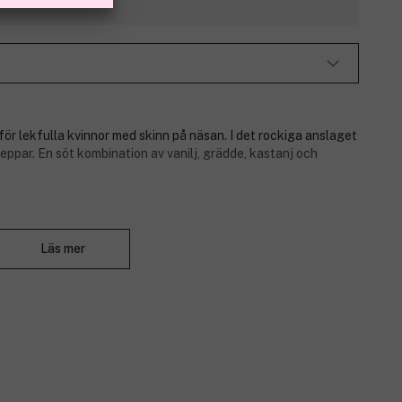
t för lekfulla kvinnor med skinn på näsan. I det rockiga anslaget
ppar. En söt kombination av vanilj, grädde, kastanj och
Stäng
Läs mer
ppar.
dde.