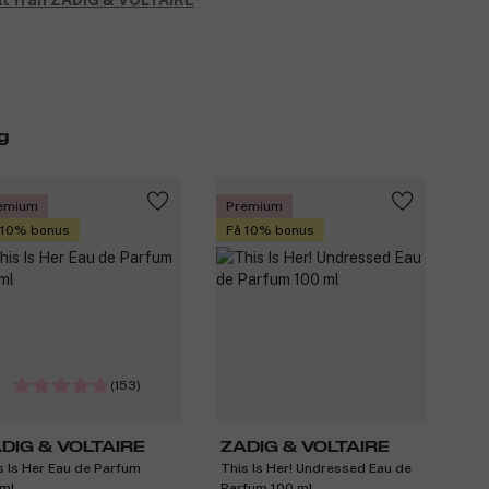
lt från ZADIG & VOLTAIRE
g
emium
Premium
 10% bonus
Få 10% bonus
(153)
DIG & VOLTAIRE
ZADIG & VOLTAIRE
s Is Her Eau de Parfum
This Is Her! Undressed Eau de
ml
Parfum 100 ml