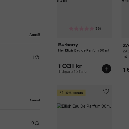
(26)
Anmäl
Burberry
ZA
Her Elixir Eau de Parfum 50 ml
ZAD
ml
1
1 031 kr
1
Tidigare 1 213 kr
Få 10% bonus
Anmäl
0