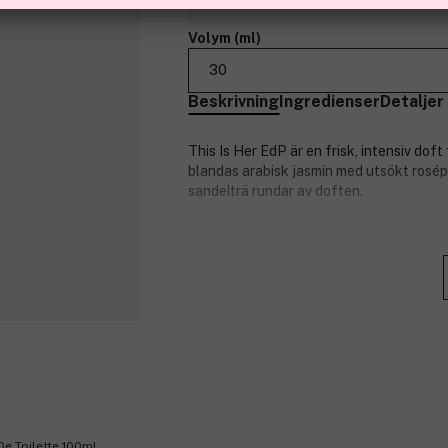
Volym (ml)
30
Beskrivning
Ingredienser
Detaljer
This Is Her EdP är en frisk, intensiv dof
blandas arabisk jasmin med utsökt rosépe
sandelträ rundar av doften.
Doftnoter:
Toppnoter: arabisk jasmin, rosépe
Hjärtnoter: kastanj, vanilj, vispgrä
Basnoter: sandelträ, kashmirträ.
Produktnummer:
3098149
De Toilette 100ml