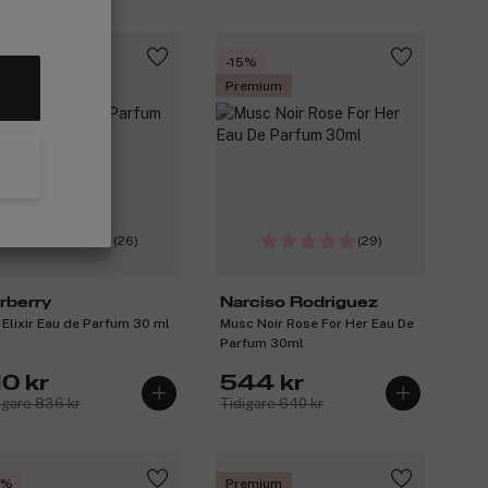
5%
-15%
emium
Premium
(26)
(29)
rberry
Narciso Rodriguez
 Elixir Eau de Parfum 30 ml
Musc Noir Rose For Her Eau De
Parfum 30ml
10 kr
544 kr
igare 836 kr
Tidigare 640 kr
5%
Premium