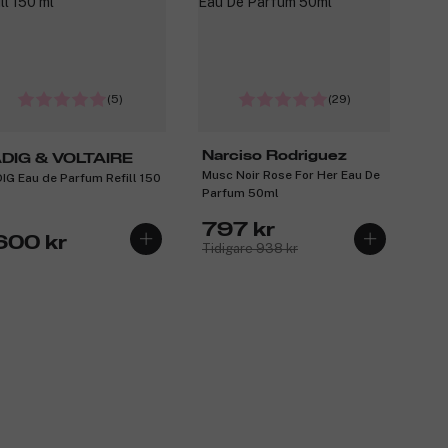
(5)
(29)
Narciso Rodriguez
DIG & VOLTAIRE
Musc Noir Rose For Her Eau De
IG Eau de Parfum Refill 150
Parfum 50ml
797 kr
 600 kr
Tidigare 938 kr