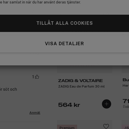
 har samlat in när du har använt deras tjänster.
0
Premium
-1
TILLÅT ALLA COOKIES
Få 10% bonus
Pr
VISA DETALJER
Anmäl
(5)
1
Bu
ZADIG & VOLTAIRE
Her
ZADIG Eau de Parfum 30 ml
ör söt och
7
564 kr
Tid
Anmäl
Premium
-1