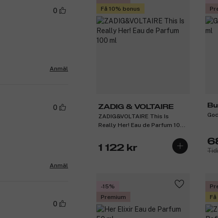
Få 10% bonus
Pr
0
Anmäl
Bu
0
ZADIG & VOLTAIRE
God
ZADIG&VOLTAIRE This Is
Really Her! Eau de Parfum 100
ml
6
1 122 kr
Tid
Anmäl
-15%
Pr
Premium
Få
0